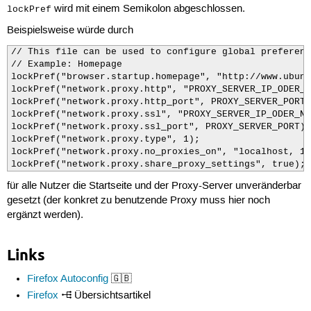
wird mit einem Semikolon abgeschlossen.
lockPref
Beispielsweise würde durch
// This file can be used to configure global preferenc
// Example: Homepage

lockPref("browser.startup.homepage", "http://www.ubunt
lockPref("network.proxy.http", "PROXY_SERVER_IP_ODER_N
lockPref("network.proxy.http_port", PROXY_SERVER_PORT);
lockPref("network.proxy.ssl", "PROXY_SERVER_IP_ODER_NA
lockPref("network.proxy.ssl_port", PROXY_SERVER_PORT);

lockPref("network.proxy.type", 1);

lockPref("network.proxy.no_proxies_on", "localhost, 12
lockPref("network.proxy.share_proxy_settings", true);
für alle Nutzer die Startseite und der Proxy-Server unveränderbar
gesetzt (der konkret zu benutzende Proxy muss hier noch
ergänzt werden).
Links
Firefox Autoconfig
🇬🇧
Firefox
Übersichtsartikel