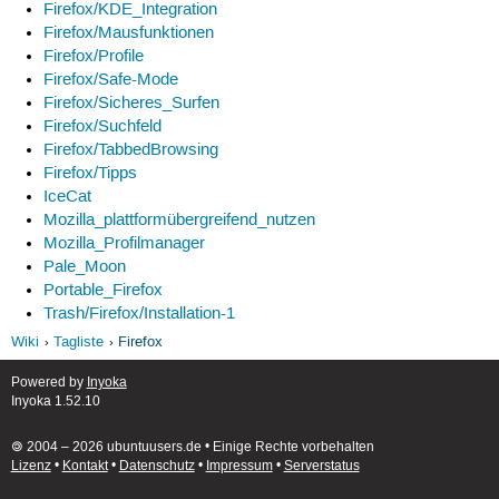
Firefox/KDE_Integration
Firefox/Mausfunktionen
Firefox/Profile
Firefox/Safe-Mode
Firefox/Sicheres_Surfen
Firefox/Suchfeld
Firefox/TabbedBrowsing
Firefox/Tipps
IceCat
Mozilla_plattformübergreifend_nutzen
Mozilla_Profilmanager
Pale_Moon
Portable_Firefox
Trash/Firefox/Installation-1
Wiki
Tagliste
Firefox
Powered by
Inyoka
Inyoka 1.52.10
🄯 2004 – 2026 ubuntuusers.de • Einige Rechte vorbehalten
Lizenz
•
Kontakt
•
Datenschutz
•
Impressum
•
Serverstatus