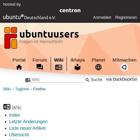
hosted by
Anmelden
Registrieren
Portal
Forum
Wiki
Ikhaya
Planet
Mitmachen
via DuckDuckGo
Wiki
Tagliste
Firefox
Wiki
Index
Letzte Änderungen
Liste neuer Artikel
Übersicht