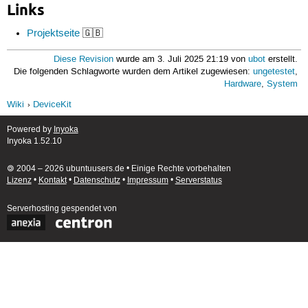
Links
Projektseite
🇬🇧
Diese Revision
wurde am 3. Juli 2025 21:19 von
ubot
erstellt.
Die folgenden Schlagworte wurden dem Artikel zugewiesen:
ungetestet
,
Hardware
,
System
Wiki
DeviceKit
Powered by
Inyoka
Inyoka 1.52.10
🄯 2004 – 2026 ubuntuusers.de • Einige Rechte vorbehalten
Lizenz
•
Kontakt
•
Datenschutz
•
Impressum
•
Serverstatus
Serverhosting
gespendet von