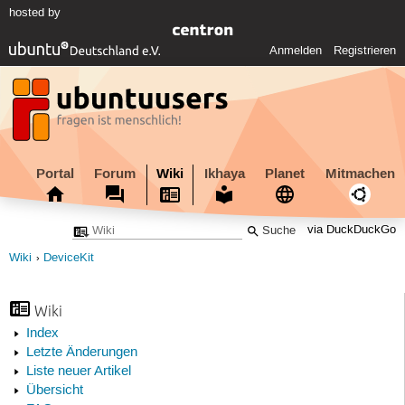
hosted by
Anmelden
Registrieren
Portal
Forum
Wiki
Ikhaya
Planet
Mitmachen
via DuckDuckGo
Wiki
DeviceKit
Wiki
Index
Letzte Änderungen
Liste neuer Artikel
Übersicht