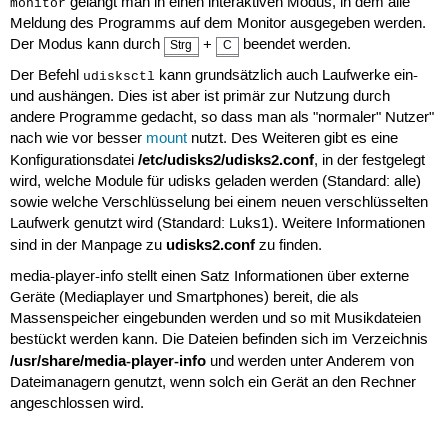
gelangt man in einen interaktiven Modus, in dem alle
monitor
Meldung des Programms auf dem Monitor ausgegeben werden.
Der Modus kann durch
+
beendet werden.
Strg
C
Der Befehl
kann grundsätzlich auch Laufwerke ein-
udisksctl
und aushängen. Dies ist aber ist primär zur Nutzung durch
andere Programme gedacht, so dass man als "normaler" Nutzer"
nach wie vor besser
mount
nutzt. Des Weiteren gibt es eine
/etc/udisks2/udisks2.conf
Konfigurationsdatei
, in der festgelegt
wird, welche Module für udisks geladen werden (Standard: alle)
sowie welche Verschlüsselung bei einem neuen verschlüsselten
Laufwerk genutzt wird (Standard: Luks1). Weitere Informationen
udisks2.conf
sind in der Manpage zu
zu finden.
media-player-info stellt einen Satz Informationen über externe
Geräte (Mediaplayer und Smartphones) bereit, die als
Massenspeicher eingebunden werden und so mit Musikdateien
bestückt werden kann. Die Dateien befinden sich im Verzeichnis
/usr/share/media-player-info
und werden unter Anderem von
Dateimanagern genutzt, wenn solch ein Gerät an den Rechner
angeschlossen wird.