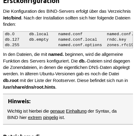
Erstkonfiguration
Die Konfiguration des BIND-Servers erfolgt über das Verzeichnis
/etc/bind
. Nach der Installation sollten sich hier folgende Dateien
finden:
db.0      db.local    named.conf          named.conf.d
db.127    db.empty    named.conf.local    rndc.key   

db.255                named.conf.options  zones.rfc191
named.
In den Dateien, die mit
beginnen, wird die allgemeine
db.
Funktion des Servers konfiguriert. Die
-Dateien sind dagegen
die Zonendateien, in denen die eigentlichen DNS-Daten abgelegt
werden. In älteren Ubuntu-Versionen gab es noch die Datei
db.root
mit der Liste der Rootserver. Diese befindet sich nun in
/usr/share/dns/root.hints
.
Hinweis:
Wichtig ist hierbei die
genaue
Einhaltung
der Syntax, da
BIND hier
extrem
pingelig
ist.