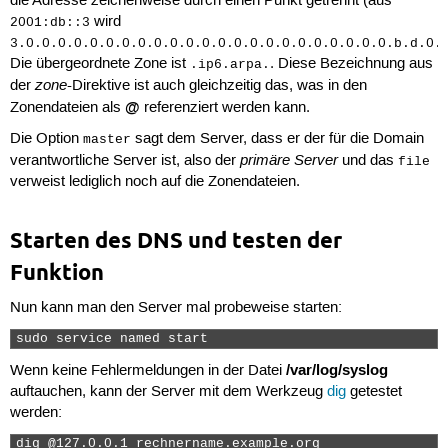
die Adresse zeichenweise durch einen Punkt getrennt (aus
wird
2001:db::3
3.0.0.0.0.0.0.0.0.0.0.0.0.0.0.0.0.0.0.0.0.0.0.0.b.d.0.
Die übergeordnete Zone ist
. Diese Bezeichnung aus
.ip6.arpa.
zone
der
-Direktive ist auch gleichzeitig das, was in den
@
Zonendateien als
referenziert werden kann.
Die Option
sagt dem Server, dass er der für die Domain
master
primäre Server
verantwortliche Server ist, also der
und das
file
verweist lediglich noch auf die Zonendateien.
Starten des DNS und testen der
Funktion
Nun kann man den Server mal probeweise starten:
sudo service named start 
/var/log/syslog
Wenn keine Fehlermeldungen in der Datei
auftauchen, kann der Server mit dem Werkzeug
dig
getestet
werden:
dig @127.0.0.1 rechnername.example.org 