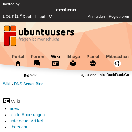
hosted by
Anmelden
Registrieren
Portal
Forum
Wiki
Ikhaya
Planet
Mitmachen
via DuckDuckGo
Wiki
DNS-Server Bind
Wiki
Index
Letzte Änderungen
Liste neuer Artikel
Übersicht