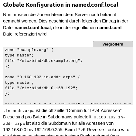
Globale Konfiguration in named.conf.local
Nun müssen die Zonendateien dem Server noch bekannt
gemacht werden. Dies geschieht durch folgenden Eintrag in der
named.conf.local
named.conf
Datei
, die in der eigentlichen
-
Datei referenziert wird:
vergrößern
zone "example.org" {

type master;

file "/etc/bind/db.example.org";

};

zone "0.168.192.in-addr.arpa" {

type master;

file "/etc/bind/db.0.168.192";

};

zone "8.b.d.0.1.0.0.2.ip6.arpa" { //Reverse-Zone für 2
ist die offizielle "Domain für IPv4-Adressen".
type master;

.in-addr.arpa
file "/etc/bind/db.8.b.d.0.1.0.0.2.ip6.arpa";

Diese sind pro Byte in Subdomains aufgeteilt.
0.168.192.in-
ist also die Subdomain für alle Adressen von
addr.arpa
192.168.0.0 bis 192.168.0.255. Beim IPv6-Reverse-Lookup wird