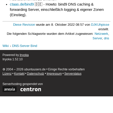
ctaas.de/bind9
🇩🇪 - Howto: bind9 DNS caching &
forwarding Server, einschließlich logging & eigener Zonen
(Einstieg).
Diese Revision
wurde am 8. Oktober 2022 08:57 von
DJKUhpisse
erstellt.
Die folgenden Schlagworte wurden dem Artikel zugewiesen:
Netzwerk
,
Server
,
dns
Wiki
DNS-Server Bind
Powered by
Inyoka
Inyoka 1.52.10
🄯 2004 – 2026 ubuntuusers.de • Einige Rechte vorbehalten
Lizenz
•
Kontakt
•
Datenschutz
•
Impressum
•
Serverstatus
Serverhosting
gespendet von