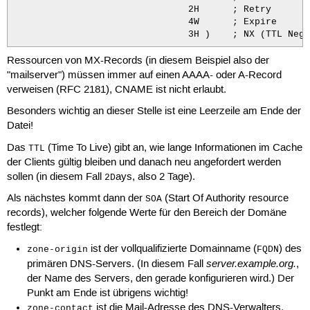
                                2H      ; Retry

                                4W      ; Expire

                                3H )    ; NX (TTL Nega
Ressourcen von MX-Records (in diesem Beispiel also der
@                               IN      NS      rechne
                                IN      MX      10 mai
"mailserver") müssen immer auf einen AAAA- oder A-Record
                                IN      A       192.16
verweisen (RFC 2181), CNAME ist nicht erlaubt.
                                IN      AAAA    2001:d
Besonders wichtig an dieser Stelle ist eine Leerzeile am Ende der
rechnername                     IN      A       192.16
Datei!
rechner1                        IN      A       192.16
Das
(Time To Live) gibt an, wie lange Informationen im Cache
mailserver                      IN      A       192.16
TTL
der Clients gültig bleiben und danach neu angefordert werden
sollen (in diesem Fall
ays, also 2 Tage).
2D
Als nächstes kommt dann der
(Start Of Authority resource
SOA
records), welcher folgende Werte für den Bereich der Domäne
festlegt:
ist der vollqualifizierte Domainname (
) des
zone-origin
FQDN
server.example.org.
primären DNS-Servers. (In diesem Fall
,
der Name des Servers, den gerade konfigurieren wird.) Der
Punkt am Ende ist übrigens wichtig!
ist die Mail-Adresse des DNS-Verwalters.
zone-contact