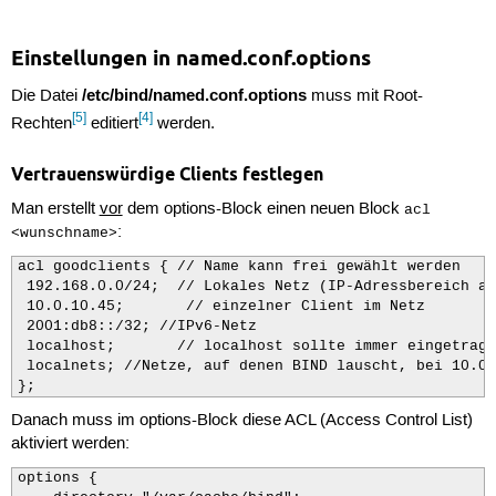
Einstellungen in named.conf.options
/etc/bind/named.conf.options
Die Datei
muss mit Root-
[5]
[4]
Rechten
editiert
werden.
Vertrauenswürdige Clients festlegen
Man erstellt
vor
dem options-Block einen neuen Block
acl
:
<wunschname>
acl goodclients { // Name kann frei gewählt werden

 192.168.0.0/24;  // Lokales Netz (IP-Adressbereich an
 10.0.10.45;       // einzelner Client im Netz

 2001:db8::/32; //IPv6-Netz

 localhost;       // localhost sollte immer eingetrage
 localnets; //Netze, auf denen BIND lauscht, bei 10.0.
};
Danach muss im options-Block diese ACL (Access Control List)
aktiviert werden:
options {
