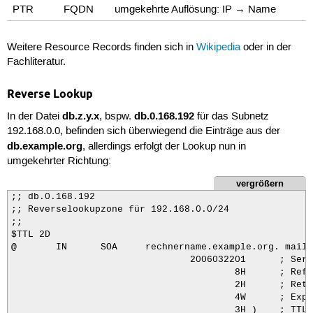
PTR
FQDN
umgekehrte Auflösung: IP → Name
Weitere Resource Records finden sich in
Wikipedia
oder in der
Fachliteratur.
Reverse Lookup
db.z.y.x
db.0.168.192
In der Datei
, bspw.
für das Subnetz
192.168.0.0, befinden sich überwiegend die Einträge aus der
db.example.org
, allerdings erfolgt der Lookup nun in
umgekehrter Richtung:
vergrößern
;; db.0.168.192

;; Reverselookupzone für 192.168.0.0/24

;;

$TTL 2D

@       IN      SOA     rechnername.example.org. mail.
                                2006032201      ; Seria
                                        8H      ; Refr
                                        2H      ; Retry
                                        4W      ; Expir
                                        3H )    ; TTL 