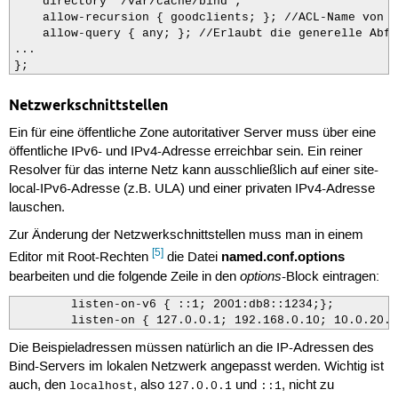
    directory "/var/cache/bind";

    allow-recursion { goodclients; }; //ACL-Name von o
    allow-query { any; }; //Erlaubt die generelle Abfr
...

Netzwerkschnittstellen
Ein für eine öffentliche Zone autoritativer Server muss über eine
öffentliche IPv6- und IPv4-Adresse erreichbar sein. Ein reiner
Resolver für das interne Netz kann ausschließlich auf einer site-
local-IPv6-Adresse (z.B. ULA) und einer privaten IPv4-Adresse
lauschen.
Zur Änderung der Netzwerkschnittstellen muss man in einem
[5]
named.conf.options
Editor mit Root-Rechten
die Datei
options
bearbeiten und die folgende Zeile in den
-Block eintragen:
        listen-on-v6 { ::1; 2001:db8::1234;};

        listen-on { 127.0.0.1; 192.168.0.10; 10.0.20.2
Die Beispieladressen müssen natürlich an die IP-Adressen des
Bind-Servers im lokalen Netzwerk angepasst werden. Wichtig ist
auch, den
, also
und
, nicht zu
localhost
127.0.0.1
::1