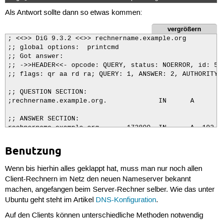
Als Antwort sollte dann so etwas kommen:
vergrößern
; <<>> DiG 9.3.2 <<>> rechnername.example.org

;; global options:  printcmd

;; Got answer:

;; ->>HEADER<<- opcode: QUERY, status: NOERROR, id: 54
;; flags: qr aa rd ra; QUERY: 1, ANSWER: 2, AUTHORITY:
;; QUESTION SECTION:

;rechnername.example.org.             IN      A

;; ANSWER SECTION:

rechnername.example.org.      172800  IN      A  192.1
;; AUTHORITY SECTION:

Benutzung
example.org.          172800  IN      NS      rechnern
Wenn bis hierhin alles geklappt hat, muss man nur noch allen
;; Query time: 2 msec

Client-Rechnern im Netz den neuen Nameserver bekannt
;; SERVER: 127.0.0.1#53(127.0.0.1)

machen, angefangen beim Server-Rechner selber. Wie das unter
;; WHEN: Sat Mar 25 04:34:52 2006

Ubuntu geht steht im Artikel
DNS-Konfiguration
.
;; MSG SIZE  rcvd: 92
Auf den Clients können unterschiedliche Methoden notwendig