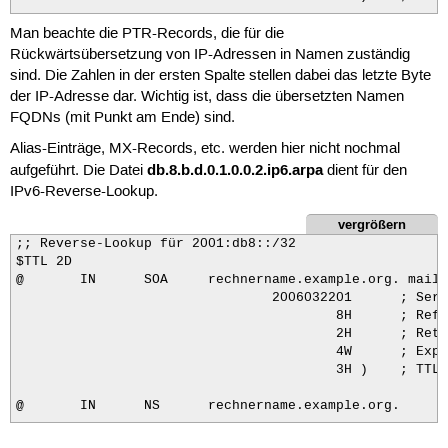
Man beachte die PTR-Records, die für die
@       IN      NS      rechnername.example.org.

Rückwärtsübersetzung von IP-Adressen in Namen zuständig
10      IN      PTR     rechnername.example.org.

sind. Die Zahlen in der ersten Spalte stellen dabei das letzte Byte
200     IN      PTR     rechner1.example.org.

der IP-Adresse dar. Wichtig ist, dass die übersetzten Namen
FQDNs (mit Punkt am Ende) sind.
Alias-Einträge, MX-Records, etc. werden hier nicht nochmal
db.8.b.d.0.1.0.0.2.ip6.arpa
aufgeführt. Die Datei
dient für den
IPv6-Reverse-Lookup.
vergrößern
;; Reverse-Lookup für 2001:db8::/32

$TTL 2D

@       IN      SOA     rechnername.example.org. mail.
                                2006032201      ; Seria
                                        8H      ; Refr
                                        2H      ; Retry
                                        4W      ; Expir
                                        3H )    ; TTL 
@       IN      NS      rechnername.example.org.
