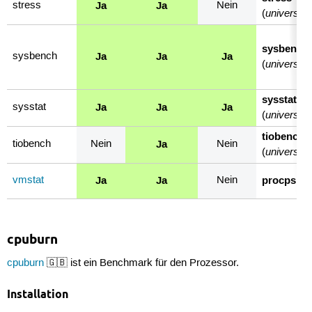
Ja
Ja
stress
Nein
universe
(
)
sysbench
Ja
Ja
Ja
sysbench
universe
(
)
sysstat
Ja
Ja
Ja
sysstat
universe
(
)
tiobench
Ja
tiobench
Nein
Nein
universe
(
)
Ja
Ja
procps
vmstat
Nein
cpuburn
cpuburn
🇬🇧 ist ein Benchmark für den Prozessor.
Installation