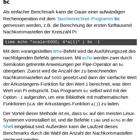
bc
Als einfacher Benchmark kann die Dauer einer aufwändigen
bc
Rechenoperation mit dem
Taschenrechner-Programm
gemessen werden, z.B. die Berechnung der ersten fünftausend
Nachkommastellen der Kreiszahl Pi:
time echo "scale=5000; 4*a(1)" | bc -l 
Mit dem vorangestellten
time
-Befehl wird die Ausführungszeit des
nachfolgenden Befehls gemessen. Mit
echo
werden zwei durch
Semikolon getrennte Anweisungen per Pipe-Operator an
bc
übergeben: Zuerst wird die Anzahl der zu berechnenden
Nachkommastellen auf
gesetzt und dann der vierfache Wert
5000
der Arkustangens-Funktion für den Wert
berechnet, was dem
1
Wert von Pi entspricht. Das Programm
selbst wird mit der
bc
Option
aufgerufen, um eine Bibliothek mit mathematischen
-l
Funktionen (u.a. der Arkustanges-Funktion
) zu laden.
a()
Der Vorteil dieser Methode ist es, dass
auf den meisten Linux-
bc
Systemen vorinstalliert ist, und die Befehle
und
in der
time
echo
Shell
eingebaut sind. Außerdem kann die Laufzeit dieses
Benchmarks durch die Wahl der Anzahl der Nachkommastellen