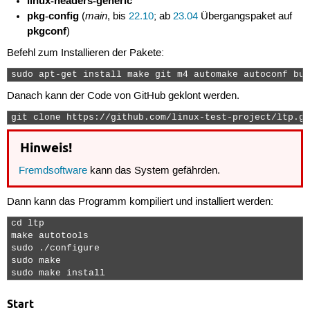
linux-headers-generic
pkg-config
main
(
, bis
22.10
; ab
23.04
Übergangspaket auf
pkgconf
)
Befehl zum Installieren der Pakete:
sudo apt-get install make git m4 automake autoconf bui
Danach kann der Code von GitHub geklont werden.
git clone https://github.com/linux-test-project/ltp.gi
Hinweis!
Fremdsoftware
kann das System gefährden.
Dann kann das Programm kompiliert und installiert werden:
cd ltp

make autotools

sudo ./configure

sudo make

sudo make install 
Start