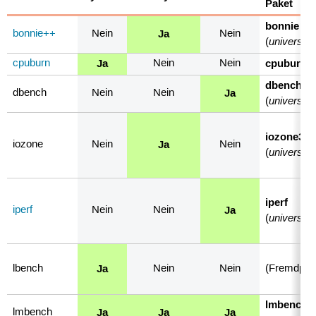
Paket
bonnie
Ja
bonnie++
Nein
Nein
universe
(
)
Ja
cpuburn
cpuburn
Nein
Nein
dbench
Ja
dbench
Nein
Nein
universe
(
)
iozone3
Ja
iozone
Nein
Nein
universe
(
)
iperf
Ja
iperf
Nein
Nein
universe
(
)
Ja
lbench
Nein
Nein
(Fremdpak
lmbench
Ja
Ja
Ja
lmbench