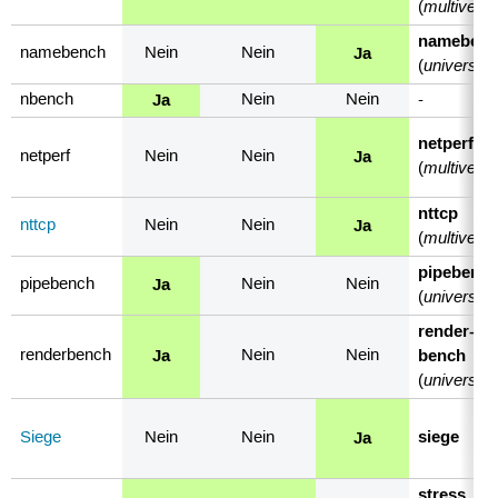
multivers
(
nameben
Ja
namebench
Nein
Nein
universe
(
)
Ja
nbench
Nein
Nein
-
netperf
Ja
netperf
Nein
Nein
multivers
(
nttcp
Ja
nttcp
Nein
Nein
multivers
(
pipebenc
Ja
pipebench
Nein
Nein
universe
(
)
render-
Ja
bench
renderbench
Nein
Nein
universe
(
)
siege
Ja
Siege
Nein
Nein
stress