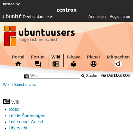
hosted by
Anmelden
Registrieren
Portal
Forum
Wiki
Ikhaya
Planet
Mitmachen
via DuckDuckGo
Wiki
Benchmarks
Wiki
Index
Letzte Änderungen
Liste neuer Artikel
Übersicht