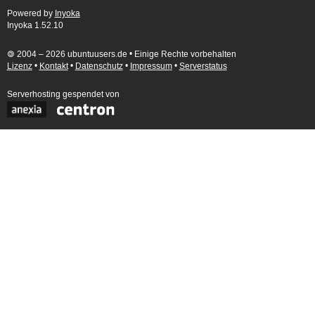
Powered by
Inyoka
Inyoka 1.52.10
🄯 2004 – 2026 ubuntuusers.de • Einige Rechte vorbehalten
Lizenz
•
Kontakt
•
Datenschutz
•
Impressum
•
Serverstatus
Serverhosting
gespendet von