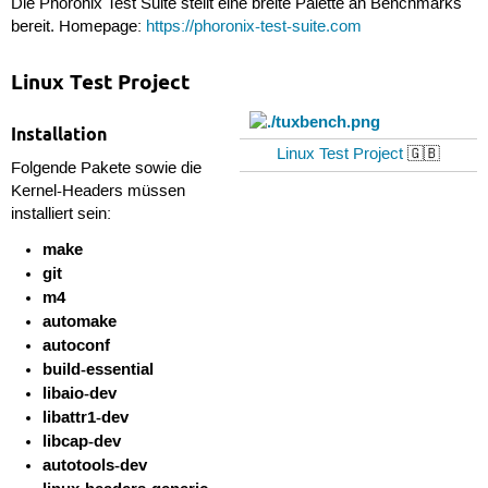
Die Phoronix Test Suite stellt eine breite Palette an Benchmarks
bereit. Homepage:
https://phoronix-test-suite.com
Linux Test Project
Installation
Linux Test Project
🇬🇧
Folgende Pakete sowie die
Kernel-Headers müssen
installiert sein:
make
git
m4
automake
autoconf
build-essential
libaio-dev
libattr1-dev
libcap-dev
autotools-dev