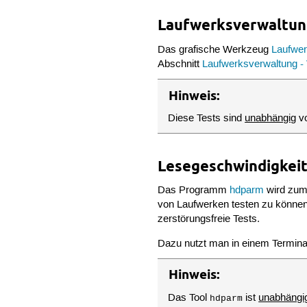
Laufwerksverwaltu
Das grafische Werkzeug
Laufwer
Abschnitt
Laufwerksverwaltung - 
Hinweis:
Diese Tests sind
unabhängig
vo
Lesegeschwindigkei
Das Programm
hdparm
wird zum
von Laufwerken testen zu können.
zerstörungsfreie Tests.
Dazu nutzt man in einem Termina
Hinweis:
Das Tool
ist
unabhängi
hdparm