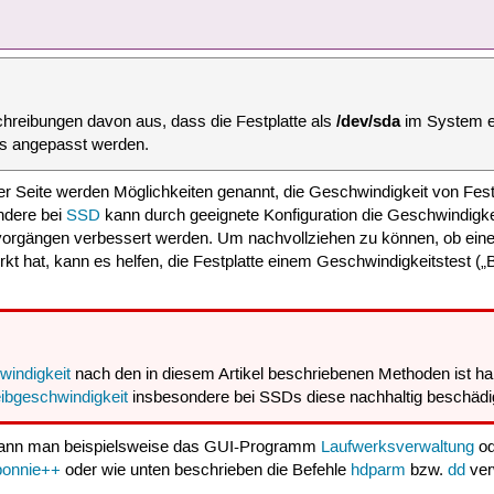
/dev/sda
schreibungen davon aus, dass die Festplatte als
im System e
s angepasst werden.
er Seite werden Möglichkeiten genannt, die Geschwindigkeit von Fes
ndere bei
SSD
kann durch geeignete Konfiguration die Geschwindigke
vorgängen verbessert werden. Um nachvollziehen zu können, ob ein
rkt hat, kann es helfen, die Festplatte einem Geschwindigkeitstest (
indigkeit
nach den in diesem Artikel beschriebenen Methoden ist h
ibgeschwindigkeit
insbesondere bei SSDs diese nachhaltig beschädi
ann man beispielsweise das GUI-Programm
Laufwerksverwaltung
od
bonnie++
oder wie unten beschrieben die Befehle
hdparm
bzw.
dd
ver