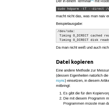
Der in einem Terminal
mit Root
sudo hdparm -tT --direct /
macht nicht das, was man naiv er
Beispielausgabe:
/dev/sda:

 Timing O_DIRECT cached re
 Timing O_DIRECT disk read
Da man nicht weiß und auch nicht
Datei kopieren
Eine andere Methode zur Messung
(dessen Eigenheiten natürlich di
rsync
) einsetzen, in diesem Artik
mitbringt:
Es gibt die für den Kopiervor
Die mit diesem Programm mö
Programmen müsste man dafü