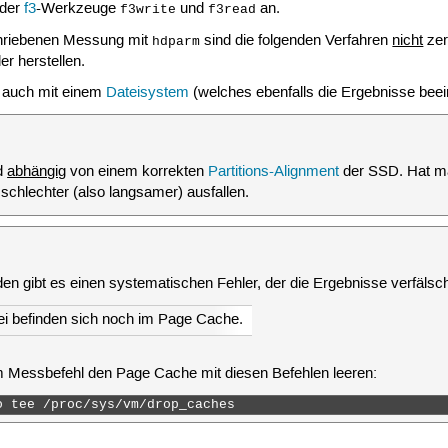
 der
f3
-Werkzeuge
und
an.
f3write
f3read
riebenen Messung mit
sind die folgenden Verfahren
nicht
zer
hdparm
r herstellen.
 auch mit einem
Dateisystem
(welches ebenfalls die Ergebnisse beein
d
abhängig
von einem korrekten
Partitions-Alignment
der SSD. Hat man
 schlechter (also langsamer) ausfallen.
n gibt es einen systematischen Fehler, der die Ergebnisse verfälsc
tei befinden sich noch im Page Cache.
m Messbefehl den Page Cache mit diesen Befehlen leeren:
o tee /proc/sys/vm/drop_caches 