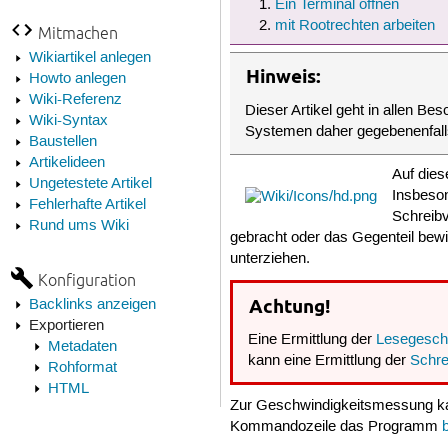
Ein Terminal öffnen
mit Rootrechten arbeiten
Mitmachen
Wikiartikel anlegen
Hinweis:
Howto anlegen
Wiki-Referenz
Dieser Artikel geht in allen Be
Wiki-Syntax
Systemen daher gegebenenfall
Baustellen
Artikelideen
Auf dies
Ungetestete Artikel
Insbeso
Fehlerhafte Artikel
Schreib
Rund ums Wiki
gebracht oder das Gegenteil bewi
unterziehen.
Konfiguration
Achtung!
Backlinks anzeigen
Exportieren
Eine Ermittlung der
Lesegeschw
Metadaten
kann eine Ermittlung der
Schre
Rohformat
HTML
Zur Geschwindigkeitsmessung k
Kommandozeile das Programm