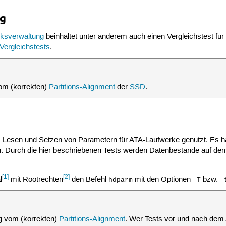
ng
ksverwaltung
beinhaltet unter anderem auch einen Vergleichstest fü
Vergleichstests
.
m (korrekten)
Partitions-Alignment
der
SSD
.
t
 Lesen und Setzen von Parametern für ATA-Laufwerke genutzt. Es ha
 Durch die hier beschriebenen Tests werden Datenbestände auf dem D
[1]
[2]
l
mit Rootrechten
den Befehl
mit den Optionen
bzw.
hdparm
-T
-
g
vom (korrekten)
Partitions-Alignment
. Wer Tests vor und nach dem