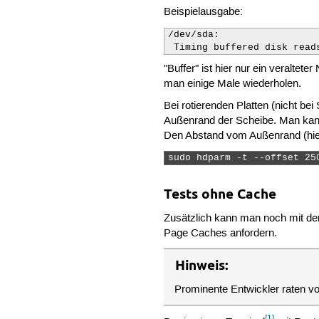
Beispielausgabe:
/dev/sda:

 Timing buffered disk read
"Buffer" ist hier nur ein veralt
man einige Male wiederholen.
Bei rotierenden Platten (nicht be
Außenrand der Scheibe. Man kann
Den Abstand vom Außenrand (hier 
sudo hdparm -t --offset 25
Tests ohne Cache
Zusätzlich kann man noch mit de
Page Caches anfordern.
Hinweis:
Prominente Entwickler raten v
[1]