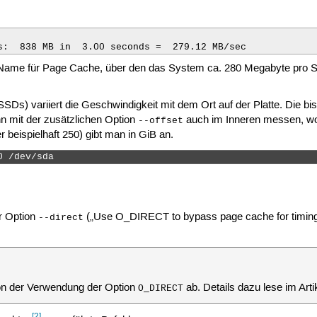
s:  838 MB in  3.00 seconds =  279.12 MB/sec
eter Name für Page Cache, über den das System ca. 280 Megabyte pro 
i SSDs) variiert die Geschwindigkeit mit dem Ort auf der Platte. Die
 mit der zusätzlichen Option
auch im Inneren messen, wo 
--offset
beispielhaft 250) gibt man in GiB an.
0 /dev/sda 
r Option
(„Use O_DIRECT to bypass page cache for timin
--direct
on der Verwendung der Option
ab. Details dazu lese im Arti
O_DIRECT
[2]