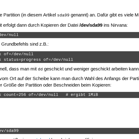
 Partition (in diesem Artikel
genannt) an. Dafür gibt es viele 
sda99
/dev/sda99
 erfolgt dann durch Kopieren der Datei
ins Nirvana:
dev/null 
 Grundbefehls sind z.B.:
 of=/dev/null

k status=progress of=/dev/null 
nell, dass man mit
geschickt und weniger geschickt arbeiten kan
dd
 vom Ort auf der Scheibe kann man durch Wahl des Anfangs der Parti
r Größe der Partition oder Beschneiden beim Kopieren:
k count=256 of=/dev/null   # ergibt 1MiB 
ev/sda99 