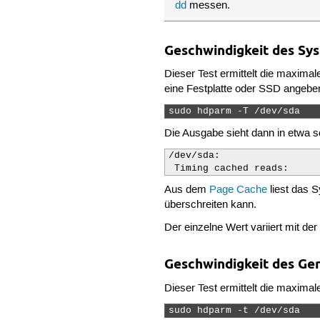
dd
messen.
Geschwindigkeit des Sy
Dieser Test ermittelt die maxim
eine Festplatte oder SSD angeben
sudo hdparm -T /dev/sda 
Die Ausgabe sieht dann in etwa s
/dev/sda:

 Timing cached reads:     
Aus dem
Page Cache
liest das 
überschreiten kann.
Der einzelne Wert variiert mit 
Geschwindigkeit des Ge
Dieser Test ermittelt die maxim
sudo hdparm -t /dev/sda 