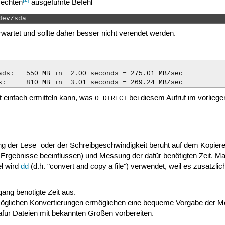
rechten
ausgeführte Befehl
dev/sda 
wartet und sollte daher besser nicht verendet werden.
ads:   550 MB in  2.00 seconds = 275.01 MB/sec

s:     810 MB in  3.01 seconds = 269.24 MB/sec
 einfach ermitteln kann, was
bei diesem Aufruf im vorliege
O_DIRECT
 der Lese- oder der Schreibgeschwindigkeit beruht auf dem Kopiere
e Ergebnisse beeinflussen) und Messung der dafür benötigten Zeit.
el wird
dd
(d.h. "convert and copy a file") verwendet, weil es zusätz
gang benötigte Zeit aus.
glichen Konvertierungen ermöglichen eine bequeme Vorgabe der Men
r Dateien mit bekannten Größen vorbereiten.