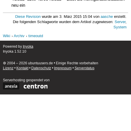
neu ein
Diese Revision
wurde am 3. März 2015 15:04 von
aasche
erstellt.
Die folgenden Schlagworte wurden dem Artikel zugewiesen:
Server
,
System
Wiki
Archiv
timeoutd
Powered by
Inyoka
Inyoka 1.52.10
🄯 2004 – 2026 ubuntuusers.de • Einige Rechte vorbehalten
Lizenz
•
Kontakt
•
Datenschutz
•
Impressum
•
Serverstatus
Serverhosting
gespendet von