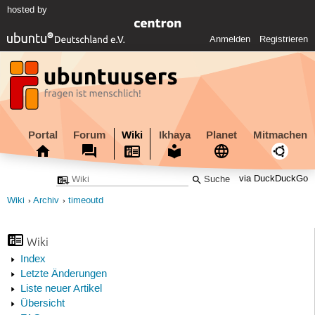
hosted by
Anmelden
Registrieren
Portal
Forum
Wiki
Ikhaya
Planet
Mitmachen
via DuckDuckGo
Wiki
Archiv
timeoutd
Wiki
Index
Letzte Änderungen
Liste neuer Artikel
Übersicht