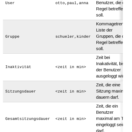
Benutzer, die die
User
otto,paul,anna
Regel betreffen
soll.
Kommagetrennte
Liste der
Gruppen, die die
Gruppe
schueler,kinder
Regel betreffen
soll.
Zeit bei
Inakativität, bis
Inaktivität
<zeit in min>
der Benutzer
ausgeloggt wird.
Zeit, die eine
Sitzung maximal
Sitzungsdauer
<zeit in min>
dauern darf.
Zeit, die ein
Benutzer
maximal am Tag
Gesamtsitzungsdauer
<zeit in min>
eingeloggt sein
darf.