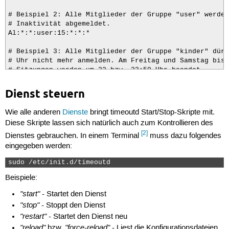
# Beispiel 2: Alle Mitglieder der Gruppe "user" werden
# Inaktivität abgemeldet. 

Al:*:*:user:15:*:*:*

# Beispiel 3: Alle Mitglieder der Gruppe "kinder" dürf
# Uhr nicht mehr anmelden. Am Freitag und Samstag bis 
# Sitzungen werden um 22 bzw. 23:59 Uhr beendet.

Wk2200-0700:*:*:kinder:NOLOGIN

FrSa2359-0700:*:*:kinder:NOLOGIN

Dienst steuern
# Beispiel 4: Benutzer Fred darf sich Werktags und am 
Wie alle anderen
Dienste
bringt timeoutd Start/Stop-Skripte mit.
# nach 20 Uhr nicht mehr anmelden.

Diese Skripte lassen sich natürlich auch zum Kontrollieren des
# Zu den anderen Zeiten darf er maximal 2 Stunden pro 
[2]
Wk2000-1400:*:fred:*:NOLOGIN

Dienstes gebrauchen. In einem Terminal
muss dazu folgendes
FrSa2000-1400:*:*:kinder:NOLOGIN

eingegeben werden:
Al:*:fred:*:*:*:120:10
sudo /etc/init.d/timeoutd 
Beispiele:
"start"
- Startet den Dienst
"stop"
- Stoppt den Dienst
"restart"
- Startet den Dienst neu
"reload"
"force-reload"
bzw.
- Liest die Konfigurationsdateien