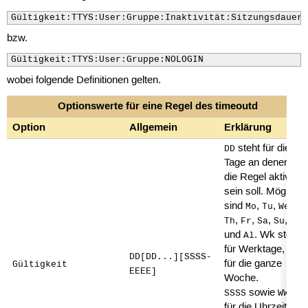
Gültigkeit:TTYS:User:Gruppe:Inaktivität:Sitzungsdauer:
bzw.
Gültigkeit:TTYS:User:Gruppe:NOLOGIN
wobei folgende Definitionen gelten.
Optionswerte für eine Regel des timeoutd
Option
Allgemein
Erklärung
steht für die
DD
Tage an denen
die Regel aktiv
sein soll. Möglich
sind
,
,
,
Mo
Tu
We
,
,
,
,
Th
Fr
Sa
Su
Wk
und
. Wk steht
Al
für Werktage, Al
DD[DD...][SSSS-
für die ganze
Gültigkeit
EEEE]
Woche.
sowie
SSSS
WWWW
für die Uhrzeit, in