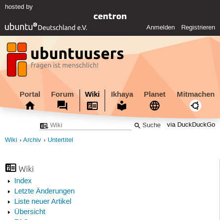
hosted by
Anmelden
Registrieren
Portal
Forum
Wiki
Ikhaya
Planet
Mitmachen
via DuckDuckGo
Wiki
Archiv
Untertitel
Wiki
Index
Letzte Änderungen
Liste neuer Artikel
Übersicht