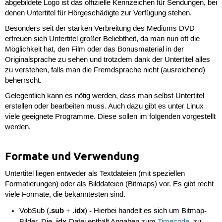
abgebildete Logo ist das offizielle Kennzeichen für Sendungen, bei
denen Untertitel für Hörgeschädigte zur Verfügung stehen.
Besonders seit der starken Verbreitung des Mediums DVD
erfreuen sich Untertitel großer Beliebtheit, da man nun oft die
Möglichkeit hat, den Film oder das Bonusmaterial in der
Originalsprache zu sehen und trotzdem dank der Untertitel alles
zu verstehen, falls man die Fremdsprache nicht (ausreichend)
beherrscht.
Gelegentlich kann es nötig werden, dass man selbst Untertitel
erstellen oder bearbeiten muss. Auch dazu gibt es unter Linux
viele geeignete Programme. Diese sollen im folgenden vorgestellt
werden.
Formate und Verwendung
Untertitel liegen entweder als Textdateien (mit speziellen
Formatierungen) oder als Bilddateien (Bitmaps) vor. Es gibt recht
viele Formate, die bekanntesten sind:
.sub
.idx
VobSub (
+
) - Hierbei handelt es sich um Bitmap-
.idx
Bilder. Die
-Datei enthält Angaben zum
Timecode
, zu