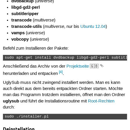
dvdbackup
universe
(
)
libgd-gd2-perl
subtitleripper
transcode
multiverse
(
)
transcode-utils
multiverse
(
, nur bis
Ubuntu 12.04
)
vamps
universe
(
)
vobcopy
universe
(
)
Befehl zum Installieren der Pakete:
sudo apt-get install dvdbackup libgd-gd2-perl subtitle
Anschließend das Archiv von der
Projektseite
🇬🇧 ⮷
[4]
herunterladen und entpacken
.
UglySub muss nicht zwingend installiert werden. Man es kann
auch direkt aus dem bereits entpackten Ordner starten. Möchte
man das Programm trotzdem installieren, öffnet man den Ordner
uglysub
und führt die Installationsroutine mit
Root-Rechten
durch:
sudo ./installer.pl 
Deinstallation