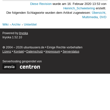
Diese Revision
wurde am 16. Februar 2020 13:53 von
Heinrich_Schwietering
erstellt.
Die folgenden Schlagworte wurden dem Artikel zugewiesen:
Übersicht
,
Multimedia
,
DVD
Wiki
Archiv
Untertitel
Powered by
Inyoka
Inyoka 1.52.10
🄯 2004 – 2026 ubuntuusers.de • Einige Rechte vorbehalten
Lizenz
•
Kontakt
•
Datenschutz
•
Impressum
•
Serverstatus
Serverhosting
gespendet von