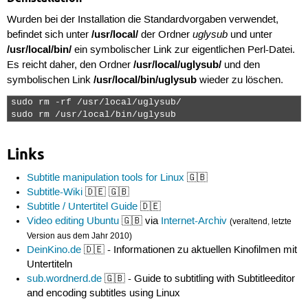
Wurden bei der Installation die Standardvorgaben verwendet,
/usr/local/
uglysub
befindet sich unter
der Ordner
und unter
/usr/local/bin/
ein symbolischer Link zur eigentlichen Perl-Datei.
/usr/local/uglysub/
Es reicht daher, den Ordner
und den
/usr/local/bin/uglysub
symbolischen Link
wieder zu löschen.
sudo rm -rf /usr/local/uglysub/

sudo rm /usr/local/bin/uglysub 
Links
Subtitle manipulation tools for Linux
🇬🇧
Subtitle-Wiki
🇩🇪 🇬🇧
Subtitle / Untertitel Guide
🇩🇪
Video editing Ubuntu
🇬🇧 via
Internet-Archiv
(veraltend, letzte
Version aus dem Jahr 2010)
DeinKino.de
🇩🇪 - Informationen zu aktuellen Kinofilmen mit
Untertiteln
sub.wordnerd.de
🇬🇧 - Guide to subtitling with Subtitleeditor
and encoding subtitles using Linux