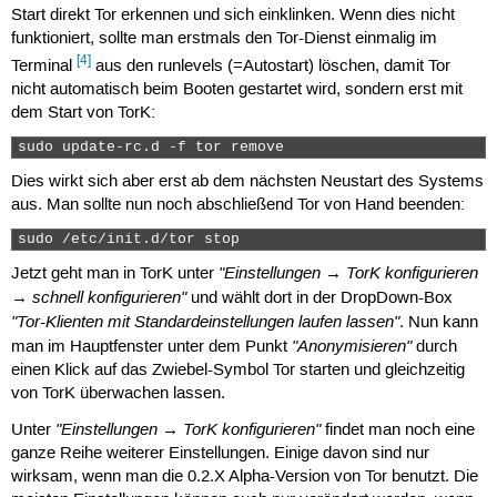
Start direkt Tor erkennen und sich einklinken. Wenn dies nicht
funktioniert, sollte man erstmals den Tor-Dienst einmalig im
[4]
Terminal
aus den runlevels (=Autostart) löschen, damit Tor
nicht automatisch beim Booten gestartet wird, sondern erst mit
dem Start von TorK:
sudo update-rc.d -f tor remove 
Dies wirkt sich aber erst ab dem nächsten Neustart des Systems
aus. Man sollte nun noch abschließend Tor von Hand beenden:
sudo /etc/init.d/tor stop 
"Einstellungen → TorK konfigurieren
Jetzt geht man in TorK unter
→ schnell konfigurieren"
und wählt dort in der DropDown-Box
"Tor-Klienten mit Standardeinstellungen laufen lassen"
. Nun kann
"Anonymisieren"
man im Hauptfenster unter dem Punkt
durch
einen Klick auf das Zwiebel-Symbol Tor starten und gleichzeitig
von TorK überwachen lassen.
"Einstellungen → TorK konfigurieren"
Unter
findet man noch eine
ganze Reihe weiterer Einstellungen. Einige davon sind nur
wirksam, wenn man die 0.2.X Alpha-Version von Tor benutzt. Die