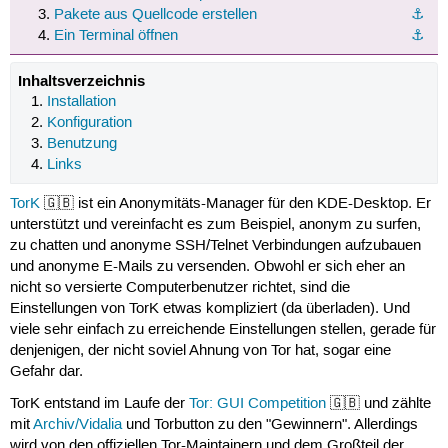
Pakete aus Quellcode erstellen
⚓︎
Ein Terminal öffnen
⚓︎
Inhaltsverzeichnis
Installation
Konfiguration
Benutzung
Links
TorK
🇬🇧 ist ein Anonymitäts-Manager für den KDE-Desktop. Er
unterstützt und vereinfacht es zum Beispiel, anonym zu surfen,
zu chatten und anonyme SSH/Telnet Verbindungen aufzubauen
und anonyme E-Mails zu versenden. Obwohl er sich eher an
nicht so versierte Computerbenutzer richtet, sind die
Einstellungen von TorK etwas kompliziert (da überladen). Und
viele sehr einfach zu erreichende Einstellungen stellen, gerade für
denjenigen, der nicht soviel Ahnung von Tor hat, sogar eine
Gefahr dar.
TorK entstand im Laufe der
Tor: GUI Competition
🇬🇧 und zählte
mit
Archiv/Vidalia
und Torbutton zu den "Gewinnern". Allerdings
wird von den offiziellen Tor-Maintainern und dem Großteil der