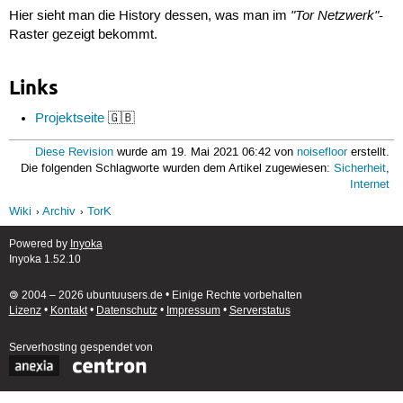
"Tor Netzwerk"
Hier sieht man die History dessen, was man im
-
Raster gezeigt bekommt.
Links
Projektseite
🇬🇧
Diese Revision
wurde am 19. Mai 2021 06:42 von
noisefloor
erstellt.
Die folgenden Schlagworte wurden dem Artikel zugewiesen:
Sicherheit
,
Internet
Wiki
Archiv
TorK
Powered by
Inyoka
Inyoka 1.52.10
🄯 2004 – 2026 ubuntuusers.de • Einige Rechte vorbehalten
Lizenz
•
Kontakt
•
Datenschutz
•
Impressum
•
Serverstatus
Serverhosting
gespendet von