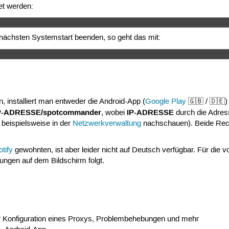
et werden:
ächsten Systemstart beenden, so geht das mit:
nstalliert man entweder die Android-App (
Google Play
🇬🇧 / 🇩🇪)
P-ADRESSE/spotcommander
IP-ADRESSE
, wobei
durch die Adres
beispielsweise in der
Netzwerkverwaltung
nachschauen). Beide Rec
tify
gewohnten, ist aber leider nicht auf Deutsch verfügbar. Für die v
ngen auf dem Bildschirm folgt.
r Konfiguration eines Proxys, Problembehebungen und mehr