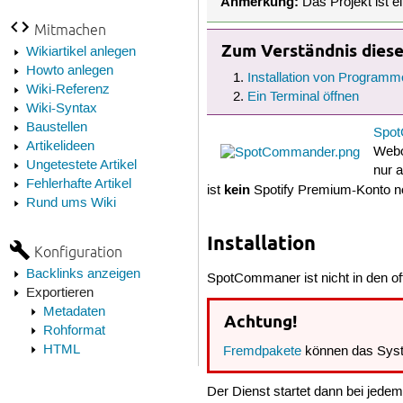
Anmerkung:
Das Projekt ist ei
Mitmachen
Zum Verständnis dieses
Wikiartikel anlegen
Howto anlegen
Installation von Programm
Wiki-Referenz
Ein Terminal öffnen
Wiki-Syntax
Baustellen
Spo
Artikelideen
Webo
Ungetestete Artikel
nur 
Fehlerhafte Artikel
kein
ist
Spotify Premium-Konto not
Rund ums Wiki
Installation
Konfiguration
Backlinks anzeigen
SpotCommaner ist nicht in den off
Exportieren
Metadaten
Achtung!
Rohformat
HTML
Fremdpakete
können das Syst
Der Dienst startet dann bei jede