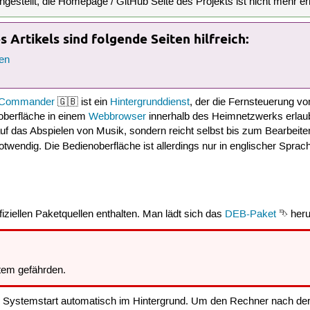
ngestellt, die Homepage / GitHub Seite des Projekts ist nicht mehr er
 Artikels sind folgende Seiten hilfreich:
en
tCommander
🇬🇧 ist ein
Hintergrunddienst
, der die Fernsteuerung v
berfläche in einem
Webbrowser
innerhalb des Heimnetzwerks erlaubt
auf das Abspielen von Musik, sondern reicht selbst bis zum Bearbeit
wendig. Die Bedienoberfläche ist allerdings nur in englischer Sprach
iziellen Paketquellen enthalten. Man lädt sich das
DEB-Paket
⮷ herun
em gefährden.
m Systemstart automatisch im Hintergrund. Um den Rechner nach der 