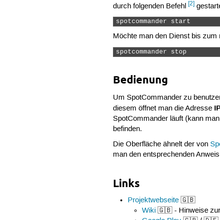
[2]
durch folgenden Befehl
gestart
spotcommander start 
Möchte man den Dienst bis zum n
spotcommander stop 
Bedienung
Um SpotCommander zu benutzen, i
I
diesem öffnet man die Adresse
SpotCommander läuft (kann man 
befinden.
Die Oberfläche ähnelt der von
Spo
man den entsprechenden Anweisu
Links
Projektwebseite
🇬🇧
Wiki
🇬🇧 - Hinweise zu