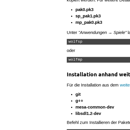
kopiert werden. Für weitere Detai
pak0.pk3
sp_pak1.pk3
mp_pak0.pk3
"Anwendungen → Spiele"
Unter
l
wolfsp 
oder
wolfmp 
Installation anhand wei
Für die Installation aus dem
weit
git
g++
mesa-common-dev
libsdl1.2-dev
Befehl zum Installieren der Paket