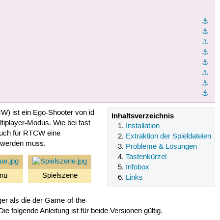
⚓︎
⚓︎
⚓︎
⚓︎
⚓︎
⚓︎
⚓︎
⚓︎
W) ist ein Ego-Shooter von id
Inhaltsverzeichnis
tiplayer-Modus. Wie bei fast
Installation
 auch für RTCW eine
Extraktion der Spieldateien
n werden muss.
Probleme & Lösungen
Tastenkürzel
Infobox
nü
Spielszene
Links
ger als die der Game-of-the-
e folgende Anleitung ist für beide Versionen gültig.