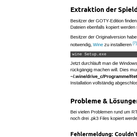
Extraktion der Spiel
Besitzer der GOTY-Edition finden
Dateien ebenfalls kopiert werden s
Besitzer der Originalversion hab
[7]
notwendig,
Wine
zu installieren
wine Setup.exe 
Jetzt durchläuft man die Windowsi
rückgängig machen will. Dies mu
~/.wine/drive_c/Programme/Ret
Installation vollständig abgesch
Probleme & Lösunge
Bei vielen Problemen rund um R
noch drei .pk3 Files kopiert werde
Fehlermeldung: Couldn't