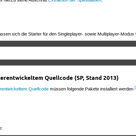
ls hierzu siehe Abschnitt
Extraktion der Spieldateien
.
assen sich die Starter für den Singleplayer- sowie Multiplayer-Modus 
terentwickeltem Quellcode (SP, Stand 2013)
[
erentwickeltem Quellcode
müssen folgende Pakete installiert werden
e: