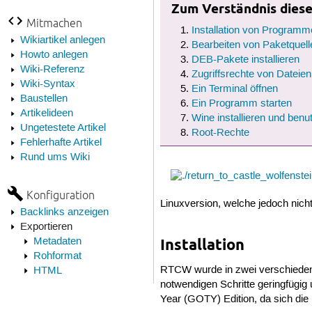
Zum Verständnis dieses
Mitmachen
Installation von Programm
Wikiartikel anlegen
Bearbeiten von Paketquell
Howto anlegen
DEB-Pakete installieren
Wiki-Referenz
Zugriffsrechte von Dateie
Wiki-Syntax
Ein Terminal öffnen
Baustellen
Ein Programm starten
Artikelideen
Wine installieren und benu
Ungetestete Artikel
Root-Rechte
Fehlerhafte Artikel
Rund ums Wiki
Konfiguration
Linuxversion, welche jedoch nich
Backlinks anzeigen
Exportieren
Metadaten
Installation
Rohformat
RTCW wurde in zwei verschiedenen
HTML
notwendigen Schritte geringfügig 
Year (GOTY) Edition, da sich die E