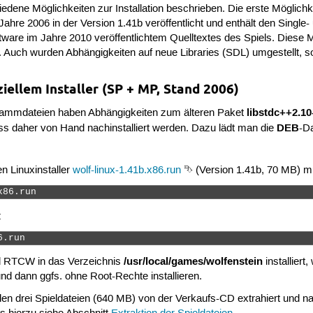
ene Möglichkeiten zur Installation beschrieben. Die erste Möglichkeit
 Jahre 2006 in der Version 1.41b veröffentlicht und enthält den Single-
ware im Jahre 2010 veröffentlichtem Quelltextes des Spiels. Diese Mö
g. Auch wurden Abhängigkeiten auf neue Libraries (SDL) umgestellt,
ziellem Installer (SP + MP, Stand 2006)
libstdc++2.10
ogrammdateien haben Abhängigkeiten zum älteren Paket
DEB
ss daher von Hand nachinstalliert werden. Dazu lädt man die
-D
n Linuxinstaller
wolf-linux-1.41b.x86.run
⮷ (Version 1.41b, 70 MB) m
x86.run 
:
6.run 
/usr/local/games/wolfenstein
ird RTCW in das Verzeichnis
installier
d dann ggfs. ohne Root-Rechte installieren.
en drei Spieldateien (640 MB) von der Verkaufs-CD extrahiert und 