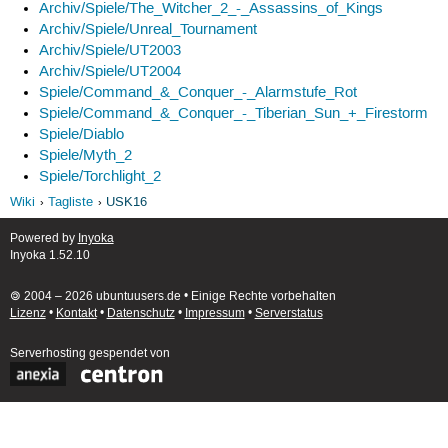
Archiv/Spiele/The_Witcher_2_-_Assassins_of_Kings
Archiv/Spiele/Unreal_Tournament
Archiv/Spiele/UT2003
Archiv/Spiele/UT2004
Spiele/Command_&_Conquer_-_Alarmstufe_Rot
Spiele/Command_&_Conquer_-_Tiberian_Sun_+_Firestorm
Spiele/Diablo
Spiele/Myth_2
Spiele/Torchlight_2
Wiki
Tagliste
USK16
Powered by
Inyoka
Inyoka 1.52.10
🄯 2004 – 2026 ubuntuusers.de • Einige Rechte vorbehalten
Lizenz
•
Kontakt
•
Datenschutz
•
Impressum
•
Serverstatus
Serverhosting
gespendet von