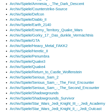
Archiv/Spiele/Amnesia_-_The_Dark_Descent
Archiv/Spiele/Counterstrike-Source
Archiv/Spiele/Defcon
Archiv/Spiele/Diablo_II
Archiv/Spiele/Earth_2140
Archiv/Spiele/Enemy_Territory_Quake_Wars
Archiv/Spiele/Gorky_17:_Das_dunkle_Vermächtnis
Archiv/Spiele/GTA
Archiv/Spiele/Heavy_Metal_FAKK2
Archiv/Spiele/Heretic_II
Archiv/Spiele/Penumbra
Archiv/Spiele/Quake3
Archiv/Spiele/Quake4
Archiv/Spiele/Return_to_Castle_Wolfenstein
Archiv/Spiele/Serious_Sam_2
Archiv/Spiele/Serious_Sam_-_The_First_Encounter
Archiv/Spiele/Serious_Sam_-_The_Second_Encounter
Archiv/Spiele/Shadowgrounds
Archiv/Spiele/Shadowgrounds_Survivor
Archiv/Spiele/Star_Wars_Jedi_Knight_III_-_Jedi_Academy
Archiv/Spiele/Star_Wars_Jedi_Knight_II_-_Jedi_Outcast