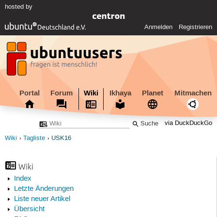
hosted by
Anmelden
Registrieren
Portal
Forum
Wiki
Ikhaya
Planet
Mitmachen
via DuckDuckGo
Wiki
Tagliste
USK16
Wiki
Index
Letzte Änderungen
Liste neuer Artikel
Übersicht