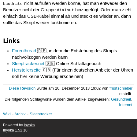
nicht aufrufen werden könne, hat man entweder den
baudrate
Benutzer nicht der Gruppe
hinzugefügt. Oder man zieht
dialout
einfach das USB-Kabel einmal ab und steckt es wieder an, dann
sollte das Skript wieder funktionieren.
Links
Forenthread
🇩🇪, in dem die Entstehung des Skripts
nachvollzogen werden kann
Sleeptracker.net
🇩🇪 Online-Schlaftagebuch
Herstellerseite
🇬🇧 (Für einen deutschen Anbieter der Uhren
soll hier keine Werbung erscheinen)
Diese Revision
wurde am 10. Dezember 2013 19:02 von
frustschieber
erstellt.
Die folgenden Schlagworte wurden dem Artikel zugewiesen:
Gesundheit
,
Internet
Wiki
Archiv
Sleeptracker
Powered by
Inyoka
Inyoka 1.52.10