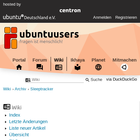
hosted by
Anmelden
Registrieren
Portal
Forum
Wiki
Ikhaya
Planet
Mitmachen
via DuckDuckGo
Wiki
Archiv
Sleeptracker
Wiki
Index
Letzte Änderungen
Liste neuer Artikel
Übersicht