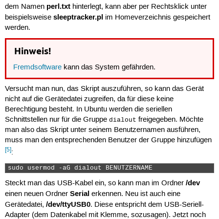
perl.txt
dem Namen
hinterlegt, kann aber per Rechtsklick unter
sleeptracker.pl
beispielsweise
im Homeverzeichnis gespeichert
werden.
Hinweis!
Fremdsoftware
kann das System gefährden.
Versucht man nun, das Skript auszuführen, so kann das Gerät
nicht auf die Gerätedatei zugreifen, da für diese keine
Berechtigung besteht. In Ubuntu werden die seriellen
Schnittstellen nur für die Gruppe
freigegeben. Möchte
dialout
man also das Skript unter seinem Benutzernamen ausführen,
muss man den entsprechenden Benutzer der Gruppe hinzufügen
[5]
:
sudo usermod -aG dialout BENUTZERNAME 
/dev
Steckt man das USB-Kabel ein, so kann man im Ordner
Serial
einen neuen Ordner
erkennen. Neu ist auch eine
/dev/ttyUSB0
Gerätedatei,
. Diese entspricht dem USB-Seriell-
Adapter (dem Datenkabel mit Klemme, sozusagen). Jetzt noch