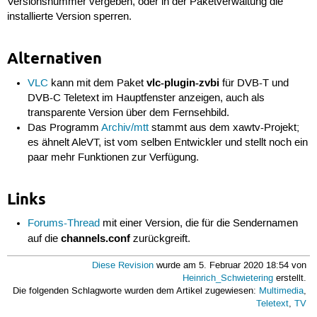
Versionsnummer vergeben, oder in der Paketverwaltung die
installierte Version sperren.
Alternativen
vlc-plugin-zvbi
VLC
kann mit dem Paket
für DVB-T und
DVB-C Teletext im Hauptfenster anzeigen, auch als
transparente Version über dem Fernsehbild.
Das Programm
Archiv/mtt
stammt aus dem xawtv-Projekt;
es ähnelt AleVT, ist vom selben Entwickler und stellt noch ein
paar mehr Funktionen zur Verfügung.
Links
Forums-Thread
mit einer Version, die für die Sendernamen
channels.conf
auf die
zurückgreift.
Diese Revision
wurde am 5. Februar 2020 18:54 von
Heinrich_Schwietering
erstellt.
Die folgenden Schlagworte wurden dem Artikel zugewiesen:
Multimedia
,
Teletext
,
TV