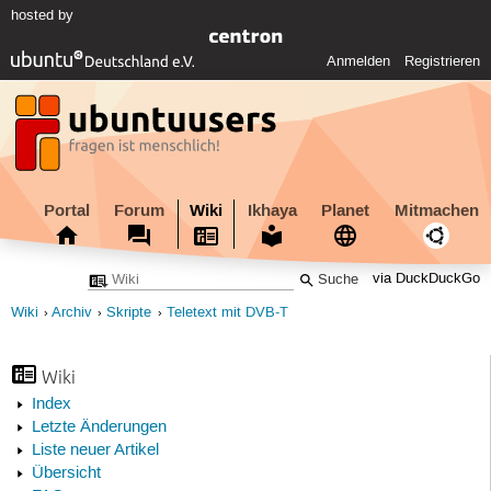
hosted by
Anmelden
Registrieren
Portal
Forum
Wiki
Ikhaya
Planet
Mitmachen
via DuckDuckGo
Wiki
Archiv
Skripte
Teletext mit DVB-T
Wiki
Index
Letzte Änderungen
Liste neuer Artikel
Übersicht