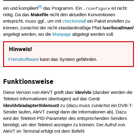
[4]
ein und ḱompiliert
das Programm. Ein
ist nicht
./configure
Makefile
nötig. Da das
nicht den aktuellen Konventionen
entspricht, muss ggf., um mit
checkinstall
ein Paket erstellen zu
/usr/local/man/
können, zunächst der nicht-standardmäßige Pfad
angelegt werden, wo die
Manpage
abgelegt werden soll.
Hinweis!
Fremdsoftware
kann das System gefährden.
Funktionsweise
/dev/vbi
Diese Version von AleVT greift über
(darüber werden die
Teletext-Informationen übertragen) auf das Gerät
/dev/dvb/adapter0/demux0
zu (dazu muss zunächst ein DVB-T-
Sender laufen, AleVT zweigt dann die Informationen ab). Dazu
wird der Teletext-PID-Parameter des entsprechenden Senders
benötigt, um den Teletext anzeigen zu können. Der Aufruf von
AleVT im Terminal erfolgt mit dem Befehl: