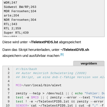
WDR;247

Südwest BW/RP;263

MDR Fernsehen;104

arte;204

NDR Fernsehen;304

RTL;343

RTL 2;359

Super RTL;439

Vox;551

~/TeletextPIDS.lst
RRB Brandenburg;1504

Diese wird unter
abgespeichert
RRB Berlin;1204

~/TeletextDVB.sh
Dann das Skript herunterladen, unter
Phoenix;1304

Das Erste;1404

[6]
abspeichern und ausführbar machen
Eins Extra;1404

vergrößern
ZDF;551

info;551

 1
#!/bin/bash
3sat;567

 2
## Autor Heinrich Schwietering (2009)
doku;551

 3
## Skript, um eine dvb-t-fähige Version von Ale
KiKa;599

 4
Kabel 1;167

 5
MCD
=
/usr/local/bin/alevt
N24;231

 6
Pro Sieben;311

 7
zenity
--help
>
/dev/null
||
{
echo
"Fehler: Du
Sat.1;391

 8
test
-e
$MCD
||
{
zenity
--error
--text
"Fehler
9 Live;279

 9
test
!
-e
~/TeletextPIDS.lst
&&
zenity
--error
10
SENDER
=
`
cat
~/TeletextPIDS.lst
|
cut
-d
";"
-f
Eurosport;583
