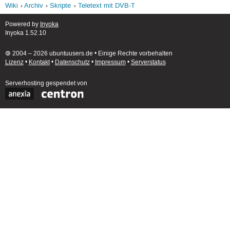
Wiki
Archiv
Skripte
Teletext mit DVB-T
Powered by
Inyoka
Inyoka 1.52.10
🄯 2004 – 2026 ubuntuusers.de • Einige Rechte vorbehalten
Lizenz
•
Kontakt
•
Datenschutz
•
Impressum
•
Serverstatus
Serverhosting
gespendet von