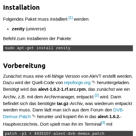
Installation
[1]
Folgendes Paket muss installiert
werden:
zenity
universe
(
)
Befehl zum Installieren der Pakete:
sudo apt-get install zenity 
Vorbereitung
Zunächst muss eine v4l-fähige Version von AleVT erstellt werden.
Dazu wird der Quell-Code von
repoforge.org
⮷ heruntergeladen.
alevt-1.6.2-1.rf.src.rpm
Benötigt wird das
, das zunächst wie ein
[2]
Archiv, z.B. mit dem Archivmanager, entpackt
wird. Darin
tar.gz
befindet sich das benötigte
-Archiv, was wiederum entpackt
werden muss. Dann lädt man sich aus dem Forum den
DVB-
alevt-1.6.2.
Demux-Patch
⮷ herunter und kopiert ihn in das
-
[3]
Hauptverzeichnis. Dort spielt man ihn im Terminal
mit
patch -p1 < 4935107-alevt-dvb-demux.patch 