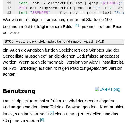
11
echo
`
cat
~/TeletextPIDS.lst
|
grep
"
$SENDER
;**
DSF;135

12
PID
=
`
cat
/tmp/SenderPID
|
cut
-d
";"
-f
2
`
&&
VIVA plus;535
13
test
"
$SENDER
"
||
{
zenity
--error
--text
"Es w
14
$MCD
-vbi
/dev/dvb/adapter0/demux0
-pid
$PID
Wer wie im "richtigen" Fernsehen, immer mit Startseite 100
15
END
=
`
zenity
--entry
--title
=
"Programmwechsel?"
[4]
beginnen möchte, trägt in einem Editor
am Ende
-parent 100
16
if
[
"
$END
"
=
"Ja"
]
;
then
der Zeile
17
echo
"killall 
$MCD
"
&&
exit
1
18
fi
$MCD -vbi /dev/dvb/adapter0/demux0 -pid $PID 
19
if
[
"
$END
"
!
=
"Ja"
]
;
then
20
~/TeletextDVB.sh
&&
exit
1
ein. Auch die Angaben für den Speicherort des Skriptes und der
21
fi
Senderliste müssen ggf. an die eigenen Bedürfnisse angepasst
werden. Wenn auch die "normale" Version von AleVT installiert ist,
gepatchten
bei
unbedingt auf den richtigen Pfad zur
Version
MSC=
achten!
Benutzung
Das Skript im Terminal aufrufen; es wird der Sender abgefragt,
und umgehend der kleine Teletext-Browser geöffnet. Komfortabler
[7]
ist es, sich im Startmenü
einen Eintrag zu erstellen, und das
[8]
Skript so zu starten
.