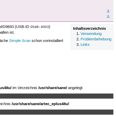
⚓︎
⚓︎
rs MD9693 (USB-ID
)
05d8:4003
Inhaltsverzeichnis
alten ist.
Verwendung
Problembehebung
fläche
Simple Scan
schon vorinstalliert
Links
lus48u/
/usr/share/sane/
im Verzeichnis
angelegt:
/usr/share/sane/artec_eplus48u/
eichnis
: