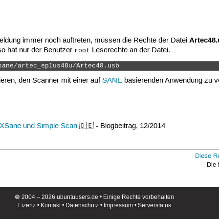
Artec48
meldung immer noch auftreten, müssen die Rechte der Datei
so hat nur der Benutzer
Leserechte an der Datei.
root
sane/artec_eplus48u/Artec48.usb 
ieren, den Scanner mit einer auf
SANE
basierenden Anwendung zu v
 XSane und Simple Scan
🇩🇪 - Blogbeitrag, 12/2014
Diese R
Die
🄯 2004 – 2026 ubuntuusers.de • Einige Rechte vorbehalten
Lizenz
•
Kontakt
•
Datenschutz
•
Impressum
•
Serverstatus