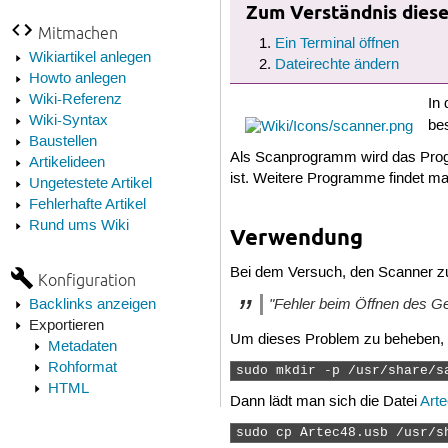
Zum Verständnis dieses
Mitmachen
Ein Terminal öffnen
Wikiartikel anlegen
Dateirechte ändern
Howto anlegen
Wiki-Referenz
In
Wiki-Syntax
be
Baustellen
Als Scanprogramm wird das Pr
Artikelideen
ist. Weitere Programme findet m
Ungetestete Artikel
Fehlerhafte Artikel
Rund ums Wiki
Verwendung
Bei dem Versuch, den Scanner z
Konfiguration
"Fehler beim Öffnen des Ge
Backlinks anzeigen
Exportieren
Um dieses Problem zu beheben, 
Metadaten
Rohformat
sudo mkdir -p /usr/share/s
HTML
Dann lädt man sich die Datei
Art
sudo cp Artec48.usb /usr/s