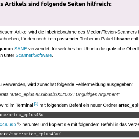
 Artikels sind folgende Seiten hilfreich:
 diesem Artikel wird die Inbetriebnahme des Medion/Tevion-Scanne
libsane
schrieben, für den noch kein passender Treiber im Paket
enth
ogramm
SANE
verwendet, für welches bei Ubuntu die grafische Ober
an unter
Scanner/Software
.
u verwenden, wird zunächst folgende Fehlermeldung ausgegeben:
räts 'artec_eplus48u:libusb:003:002': Ungültiges Argument"
[1]
artec_ep
wird im Terminal
mit folgendem Befehl ein neuer Ordner
ane/artec_eplus48u 
ec48.usb
⮷ herunter und kopiert sie mit folgendem Befehl in das Verz
hare/sane/artec_eplus48u/ 