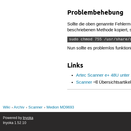
Problembehebung
Sollte die oben genannte Fehler
beschriebenen Methode kopiert, 
sudo chmod 755 /usr/share/
Nun sollte es problemlos funktion
Links
Artec Scanner e+ 48U unter
Scanner
Übersichtsartikel
Wiki
Archiv
Scanner
Medion MD9693
Powered by
Inyoka
Inyoka 1.52.10