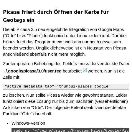
Picasa friert durch Öffnen der Karte für
Geotags ein
Die ab Picasa 3.5 neu eingeführte Integration von Google Maps
("Orte" bzw. "Pfade") funktioniert unter Linux leider nicht. Darüber
hinaus friert das Programm ein und kann nur noch gewaltsam
beendet werden. Unglücklicherweise ist ein Neustart von Picasa
anschließend ebenfalls nicht mehr möglich.
Zur temporären Behebung des Fehlers muss die versteckte Datei
[5]
~/.google/picasa/3.0/user.reg
bearbeitet
werden. Nun ist die
Zeile mit
"active_metadata_tab"="thumbui/places_toogle"
zu löschen. Nun sollte Picasa wieder wie gewohnt starten. Leider
funktioniert diese Lösung nur bis zum nächsten (versehentlichen)
Anklicken von "Orte". Der folgende Befehl deaktiviert die defekte
Funktion "Orte" dauerhaft:
Windows-Version
sudo mv "~/.wine/drive_c/Program Files/Google/Pica