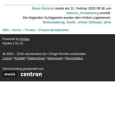
Diese Revision
wurde am 11. Februar 2020 09:36 von
Heinrich_Schwietering
erstellt.
Die folgenden Schlagworte wurden dem Artikel zugewiesen:
Bildverwaltung
,
Grafik
,
unfreie Software
,
Wine
Wiki
Archiv
Picasa
Picasa aktualisieren
Powered by
Inyoka
Inyoka 1.52.10
🄯 2004 – 2026 ubuntuusers.de • Einige Rechte vorbehalten
Lizenz
•
Kontakt
•
Datenschutz
•
Impressum
•
Serverstatus
Serverhosting
gespendet von