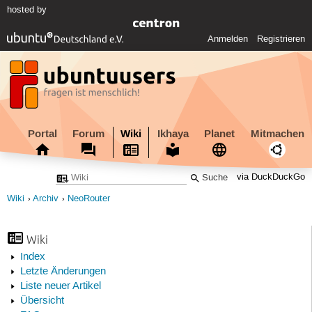
hosted by
Anmelden
Registrieren
Portal
Forum
Wiki
Ikhaya
Planet
Mitmachen
via DuckDuckGo
Wiki
Archiv
NeoRouter
Wiki
Index
Letzte Änderungen
Liste neuer Artikel
Übersicht