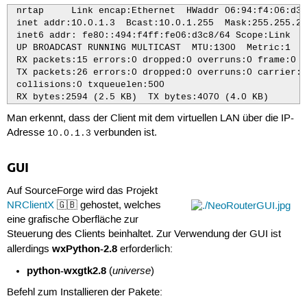
 nrtap     Link encap:Ethernet  HWaddr 06:94:f4:06:d3:c
 inet addr:10.0.1.3  Bcast:10.0.1.255  Mask:255.255.25
 inet6 addr: fe80::494:f4ff:fe06:d3c8/64 Scope:Link

 UP BROADCAST RUNNING MULTICAST  MTU:1300  Metric:1

 RX packets:15 errors:0 dropped:0 overruns:0 frame:0

 TX packets:26 errors:0 dropped:0 overruns:0 carrier:0

 collisions:0 txqueuelen:500

 RX bytes:2594 (2.5 KB)  TX bytes:4070 (4.0 KB)
Man erkennt, dass der Client mit dem virtuellen LAN über die IP-
Adresse
verbunden ist.
10.0.1.3
GUI
Auf SourceForge wird das Projekt
NRClientX
🇬🇧 gehostet, welches
eine grafische Oberfläche zur
Steuerung des Clients beinhaltet. Zur Verwendung der GUI ist
wxPython-2.8
allerdings
erforderlich:
python-wxgtk2.8
universe
(
)
Befehl zum Installieren der Pakete: