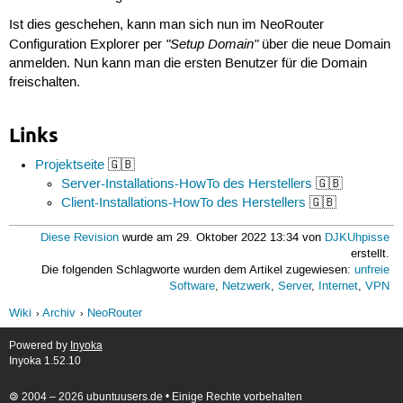
Ist dies geschehen, kann man sich nun im NeoRouter
"Setup Domain"
Configuration Explorer per
über die neue Domain
anmelden. Nun kann man die ersten Benutzer für die Domain
freischalten.
Links
Projektseite
🇬🇧
Server-Installations-HowTo des Herstellers
🇬🇧
Client-Installations-HowTo des Herstellers
🇬🇧
Diese Revision
wurde am 29. Oktober 2022 13:34 von
DJKUhpisse
erstellt.
Die folgenden Schlagworte wurden dem Artikel zugewiesen:
unfreie
Software
,
Netzwerk
,
Server
,
Internet
,
VPN
Wiki
Archiv
NeoRouter
Powered by
Inyoka
Inyoka 1.52.10
🄯 2004 – 2026 ubuntuusers.de • Einige Rechte vorbehalten