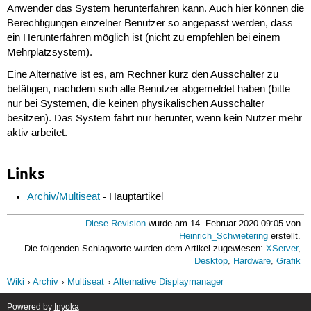
 63
Anwender das System herunterfahren kann. Auch hier können die
 64
Berechtigungen einzelner Benutzer so angepasst werden, dass
 65
ein Herunterfahren möglich ist (nicht zu empfehlen bei einem
 66
Mehrplatzsystem).
 67
 68
Eine Alternative ist es, am Rechner kurz den Ausschalter zu
 69
 70
betätigen, nachdem sich alle Benutzer abgemeldet haben (bitte
 71
nur bei Systemen, die keinen physikalischen Ausschalter
 72
besitzen). Das System fährt nur herunter, wenn kein Nutzer mehr
 73
aktiv arbeitet.
 74
 75
 76
Links
 77
 78
 79
Archiv/Multiseat
- Hauptartikel
 80
 81
Diese Revision
wurde am 14. Februar 2020 09:05 von
 82
Heinrich_Schwietering
erstellt.
 83
Die folgenden Schlagworte wurden dem Artikel zugewiesen:
XServer
,
 84
Desktop
,
Hardware
,
Grafik
 85
 86
Wiki
Archiv
Multiseat
Alternative Displaymanager
 87
 88
Powered by
Inyoka