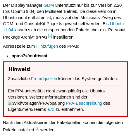
Der Displaymanager
GDM
unterstützt nur bis zur Version 2.20
(bis Ubuntu 9.04) den Multiseat-Betrieb. Da diese Version in
Ubuntu nicht enthalten ist, muss auf den Multiseats-Zweig des
GDM- und ConsoleKit-Projekts gewechselt werden. Bis
Ubuntu
11.04
lassen sich die entsprechenden Pakete über ein "Personal
[1]
Package Archiv" (PPA)
installieren.
Adresszeile zum
Hinzufügen
des PPAs:
ppa:a7x/multiseat
Hinweis!
Zusätzliche
Fremdquellen
können das System gefährden.
Ein PPA unterstützt nicht zwangsläufig alle Ubuntu-
Versionen. Weitere Informationen sind der
PPA-Beschreibung
des
Eigentümers/Teams
a7x
zu entnehmen.
Nach dem Aktualisieren der Paketquellen können die folgenden
[2]
Pakete installiert
werden: