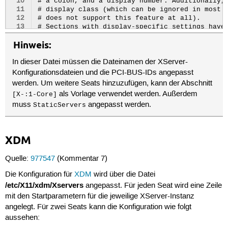
 10
 11
 12
 13
 14
Hinweis:
 15
 16
In dieser Datei müssen die Dateinamen der XServer-
 17
 18
Konfigurationsdateien und die PCI-BUS-IDs angepasst
 19
werden. Um weitere Seats hinzuzufügen, kann der Abschnitt
 20
als Vorlage verwendet werden. Außerdem
[X-:1-Core]
 21
muss
angepasst werden.
 22
StaticServers
 23
 24
 25
XDM
 26
 27
 28
Quelle:
977547
(Kommentar 7)
 29
Die Konfiguration für
XDM
wird über die Datei
 30
 31
/etc/X11/xdm/Xservers
angepasst. Für jeden Seat wird eine Zeile
 32
mit den Startparametern für die jeweilige XServer-Instanz
 33
angelegt. Für zwei Seats kann die Konfiguration wie folgt
 34
aussehen:
 35
 36