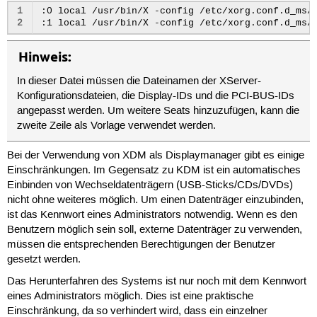
 37
1
:0 local /usr/bin/X -config /etc/xorg.conf.d_ms/S
 38
2
 39
 40
Hinweis:
 41
 42
In dieser Datei müssen die Dateinamen der XServer-
 43
 44
Konfigurationsdateien, die Display-IDs und die PCI-BUS-IDs
 45
angepasst werden. Um weitere Seats hinzuzufügen, kann die
 46
zweite Zeile als Vorlage verwendet werden.
 47
 48
 49
Bei der Verwendung von XDM als Displaymanager gibt es einige
 50
Einschränkungen. Im Gegensatz zu KDM ist ein automatisches
 51
Einbinden von Wechseldatenträgern (USB-Sticks/CDs/DVDs)
 52
nicht ohne weiteres möglich. Um einen Datenträger einzubinden,
 53
ist das Kennwort eines Administrators notwendig. Wenn es den
 54
 55
Benutzern möglich sein soll, externe Datenträger zu verwenden,
 56
müssen die entsprechenden Berechtigungen der Benutzer
 57
gesetzt werden.
 58
 59
Das Herunterfahren des Systems ist nur noch mit dem Kennwort
 60
eines Administrators möglich. Dies ist eine praktische
 61
 62
Einschränkung, da so verhindert wird, dass ein einzelner