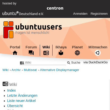
hosted by
Anmelden
Registrieren
Portal
Forum
Wiki
Ikhaya
Planet
Mitmachen
via DuckDuckGo
Wiki
Archiv
Multiseat
Alternative Displaymanager
Wiki
Index
Letzte Änderungen
Liste neuer Artikel
Übersicht