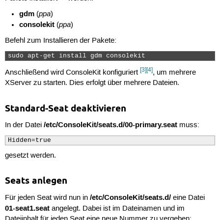
gdm
ppa
(
)
consolekit
ppa
(
)
Befehl zum Installieren der Pakete:
sudo apt-get install gdm consolekit 
[3]
[4]
Anschließend wird ConsoleKit konfiguriert
, um mehrere
XServer zu starten. Dies erfolgt über mehrere Dateien.
Standard-Seat deaktivieren
/etc/ConsoleKit/seats.d/00-primary.seat
In der Datei
muss:
Hidden=true
gesetzt werden.
Seats anlegen
/etc/ConsoleKit/seats.d/
Für jeden Seat wird nun in
eine Datei
01-seat1.seat
angelegt. Dabei ist im Dateinamen und im
Dateiinhalt für jeden Seat eine neue Nummer zu vergeben: