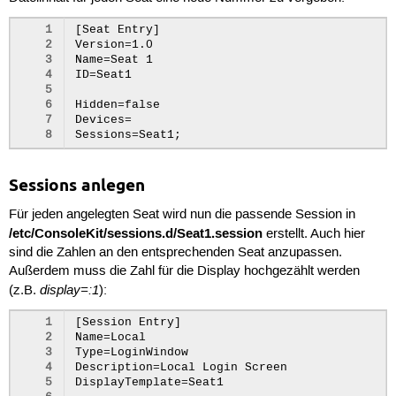
1
[Seat Entry]

2
Version=1.0

3
Name=Seat 1

4
ID=Seat1

5
6
Hidden=false

7
Devices=

8
Sessions anlegen
Für jeden angelegten Seat wird nun die passende Session in
/etc/ConsoleKit/sessions.d/Seat1.session
erstellt. Auch hier
sind die Zahlen an den entsprechenden Seat anzupassen.
Außerdem muss die Zahl für die Display hochgezählt werden
display=:1
(z.B.
):
1
[Session Entry]

2
Name=Local

3
Type=LoginWindow

4
Description=Local Login Screen

5
DisplayTemplate=Seat1
