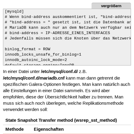
vergrößern
[mysqld]

# Wenn bind-address auskommentiert ist, "bind-address 
# "bind-address = " gesetzt ist, ist die Datenbank an 
# MariaDB kann auch nur an dem Netzwerk verfügbar sein
# bind-address = IP-ADRESSE_EINES_INTERFACES

# Jedenfalls müssen sich die Knoten über das Netzwerk 
binlog_format = ROW

innodb_locks_unsafe_for_binlog=1

innodb_autoinc_lock_mode=2

default_storage_engine=InnoDB

/etc/mysql/conf.d/
query_cache_size=0

In einer Datei unter
z.B.
query_cache_type=0

/etc/mysql/conf.d/mariadb.cnf
kann man dann getrennt die
spezifischen Galera-Optionen festlegen. Man kann natürlich auch
[mysqldump]

alle Einstellungen in einer Datei sammeln. Es wird aber
max_allowed_packet = 16M

empfohlen, diese der Übersichtlichkeit halber zu trennen. Man
quick

muss sich auch noch überlegen, welche Replikationsmethode
quote-names

verwendet werden soll:
[mysql]

State Snapshot Transfer method (wsrep_sst_method)
[isamchk]

Methode
Eigenschaften
!includedir /etc/mysql/conf.d/