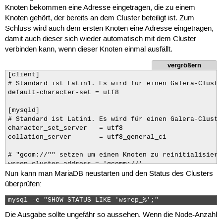
Knoten bekommen eine Adresse eingetragen, die zu einem
Knoten gehört, der bereits an dem Cluster beteiligt ist. Zum
Schluss wird auch dem ersten Knoten eine Adresse eingetragen,
damit auch dieser sich wieder automatisch mit dem Cluster
verbinden kann, wenn dieser Knoten einmal ausfällt.
vergrößern
[client]

# Standard ist Latin1. Es wird für einen Galera-Cluste
default-character-set = utf8

[mysqld]

# Standard ist Latin1. Es wird für einen Galera-Cluste
character_set_server   = utf8

collation_server       = utf8_general_ci

# "gcom://"" setzen um einen Knoten zu reinitialisiere
wsrep_cluster_address = 'gcomm://'

Nun kann man MariaDB neustarten und den Status des Clusters
# "gcom://10.10.10.10"" oder "gcom://HOSTNAME"" setzen
#wsrep_cluster_address = 'gcomm://KNOTENADRESSE'

überprüfen:
wsrep_provider = /usr/lib/galera/libgalera_smm.so

mysql -e "SHOW STATUS LIKE 'wsrep_%';" 
Die Ausgabe sollte ungefähr so aussehen. Wenn die Node-Anzahl
# Wie oft soll versucht werden, festgefahrene "autocom