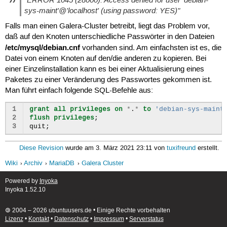
"ERROR 1045 (28000): Access denied for user 'debian-
| wsrep_cert_deps_distance   | 0.000000               
wsrep_convert_LOCK_to_trx=1

sys-maint'@'localhost' (using password: YES)"
| wsrep_apply_oooe           | 0.000000               
| wsrep_apply_oool           | 0.000000               
# Generate fake primary keys for non-PK tables (requir
Falls man einen Galera-Cluster betreibt, liegt das Problem vor,
| wsrep_apply_window         | 0.000000               
wsrep_certify_nonPK=1
daß auf den Knoten unterschiedliche Passwörter in den Dateien
| wsrep_commit_oooe          | 0.000000               
/etc/mysql/debian.cnf
vorhanden sind. Am einfachsten ist es, die
| wsrep_commit_oool          | 0.000000               
Datei von einem Knoten auf den/die anderen zu kopieren. Bei
| wsrep_commit_window        | 0.000000               
| wsrep_local_state          | 4                      
einer Einzelinstallation kann es bei einer Aktualisierung eines
| wsrep_local_state_comment  | Synced                 
Paketes zu einer Veränderung des Passwortes gekommen ist.
| wsrep_cert_index_size      | 0                      
Man führt einfach folgende SQL-Befehle aus:
| wsrep_causal_reads         | 0                      
| wsrep_incoming_addresses   | ,                      
1
grant
all
privileges
on
*
.
*
to
'debian-sys-maint
| wsrep_cluster_conf_id      | 2                      
2
flush
privileges
;
| wsrep_cluster_size         | 2                      
3
quit
;
| wsrep_cluster_state_uuid   | d50ca7c2-8f17-11e2-0800
| wsrep_cluster_status       | Primary                
Diese Revision
wurde am 3. März 2021 23:11 von
tuxifreund
erstellt.
| wsrep_connected            | ON                     
| wsrep_local_index          | 1                      
Wiki
Archiv
MariaDB
Galera Cluster
| wsrep_provider_name        | Galera                 
| wsrep_provider_vendor      | Codership Oy <info@code
Powered by
Inyoka
| wsrep_provider_version     | 23.2.2(r137)           
Inyoka 1.52.10
| wsrep_ready                | ON                     
+----------------------------+------------------------
🄯 2004 – 2026 ubuntuusers.de • Einige Rechte vorbehalten
Lizenz
•
Kontakt
•
Datenschutz
•
Impressum
•
Serverstatus