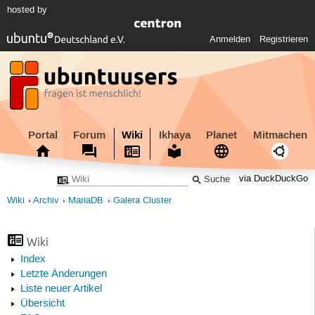
hosted by
Anmelden
Registrieren
Portal
Forum
Wiki
Ikhaya
Planet
Mitmachen
via DuckDuckGo
Wiki
Archiv
MariaDB
Galera Cluster
Wiki
Index
Letzte Änderungen
Liste neuer Artikel
Übersicht