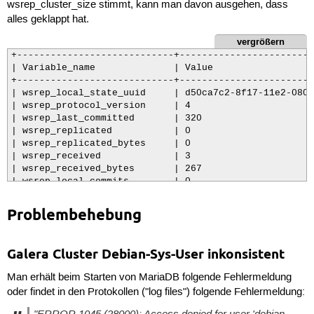
wsrep_cluster_size stimmt, kann man davon ausgehen, dass
wsrep_retry_autocommit=1

alles geklappt hat.
# Übertragungsmethode (mysqldump, rsync, xtrabackup od
vergrößern
wsrep_sst_method=rsync

+----------------------------+------------------------
| Variable_name              | Value                  
+----------------------------+------------------------
## Optionale Einstellungen ##

| wsrep_local_state_uuid     | d50ca7c2-8f17-11e2-0800
| wsrep_protocol_version     | 4                      
# Authentifizierung (empfohlen)

| wsrep_last_committed       | 320                    
wsrep_sst_auth=BENUTZERNAME:PASSWORT

| wsrep_replicated           | 0                      
| wsrep_replicated_bytes     | 0                      
# Name des Clusters

| wsrep_received             | 3                      
wsrep_cluster_name=CLUSTERNAME

| wsrep_received_bytes       | 267                    
| wsrep_local_commits        | 0                      
# Log-Level auf DEBUG stellen, damit man mehr Infos be
| wsrep_local_cert_failures  | 0                      
# Diese Einstellung ist bei der Einrichtung sehr zu em
| wsrep_local_bf_aborts      | 0                      
wsrep_debug=1

Problembehebung
| wsrep_local_replays        | 0                      
| wsrep_local_send_queue     | 0                      
# Für MyISAM Unterstützung erforderlich

| wsrep_local_send_queue_avg | 0.000000               
wsrep_replicate_myisam=1

Galera Cluster Debian-Sys-User inkonsistent
| wsrep_local_recv_queue     | 0                      
| wsrep_local_recv_queue_avg | 0.000000               
# Konvertiere locking sessions in Transaktionen.

Man erhält beim Starten von MariaDB folgende Fehlermeldung
| wsrep_flow_control_paused  | 0.000000               
# Transaktionen sorgen dafür, daß bei parallelen Zugri
oder findet in den Protokollen ("log files") folgende Fehlermeldung:
| wsrep_flow_control_sent    | 0                      
# diese für einen Zugreifenden gesperrt werden, damit 
| wsrep_flow_control_recv    | 0                      
# der Zufall entscheidet, was am Ende gespeichert wird.