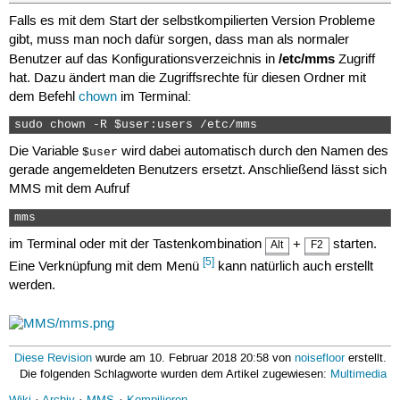
Falls es mit dem Start der selbstkompilierten Version Probleme
gibt, muss man noch dafür sorgen, dass man als normaler
/etc/mms
Benutzer auf das Konfigurationsverzeichnis in
Zugriff
hat. Dazu ändert man die Zugriffsrechte für diesen Ordner mit
dem Befehl
chown
im Terminal:
sudo chown -R $user:users /etc/mms 
Die Variable
wird dabei automatisch durch den Namen des
$user
gerade angemeldeten Benutzers ersetzt. Anschließend lässt sich
MMS mit dem Aufruf
mms 
im Terminal oder mit der Tastenkombination
+
starten.
Alt
F2
[5]
Eine Verknüpfung mit dem Menü
kann natürlich auch erstellt
werden.
Diese Revision
wurde am 10. Februar 2018 20:58 von
noisefloor
erstellt.
Die folgenden Schlagworte wurden dem Artikel zugewiesen:
Multimedia