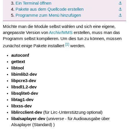
Ein Terminal öffnen
⚓︎
Pakete aus dem Quellcode erstellen
⚓︎
Programme zum Menü hinzufügen
⚓︎
Möchte man die Module selbst wählen und sich eine eigene,
angepasste Version von
Archiv/MMS
erstellen, muss man das
Programm selbst kompilieren. Um dies tun zu können, müssen
[1]
zunächst einige Pakete installiert
werden.
autoconf
gettext
libtool
libimlib2-dev
libpcre3-dev
libsdl1.2-dev
libsqlite0-dev
libtag1-dev
libxss-dev
liblircclient-dev
(für Lirc-Unterstützung optional)
libalsaplayer-dev
universe
(
- für Audioausgabe über
Alsaplayer (Standard) )