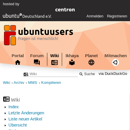
hosted by
Anmelden
Registrieren
Portal
Forum
Wiki
Ikhaya
Planet
Mitmachen
via DuckDuckGo
Wiki
Archiv
MMS
Kompilieren
Wiki
Index
Letzte Änderungen
Liste neuer Artikel
Übersicht