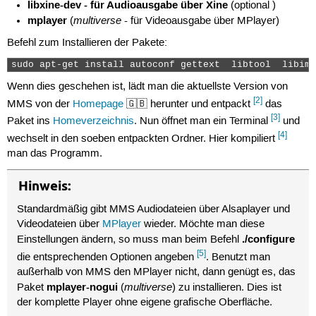
libxine-dev - für Audioausgabe über Xine
(optional )
mplayer
multiverse
(
- für Videoausgabe über MPlayer)
Befehl zum Installieren der Pakete:
sudo apt-get install autoconf gettext  libtool  libiml
Wenn dies geschehen ist, lädt man die aktuellste Version von
[2]
MMS von der
Homepage
🇬🇧 herunter und entpackt
das
[3]
Paket ins
Homeverzeichnis
. Nun öffnet man ein Terminal
und
[4]
wechselt in den soeben entpackten Ordner. Hier kompiliert
man das Programm.
Hinweis:
Standardmäßig gibt MMS Audiodateien über Alsaplayer und
Videodateien über
MPlayer
wieder. Möchte man diese
./configure
Einstellungen ändern, so muss man beim Befehl
[5]
die entsprechenden Optionen angeben
. Benutzt man
außerhalb von MMS den MPlayer nicht, dann genügt es, das
mplayer-nogui
multiverse
Paket
(
) zu installieren. Dies ist
der komplette Player ohne eigene grafische Oberfläche.