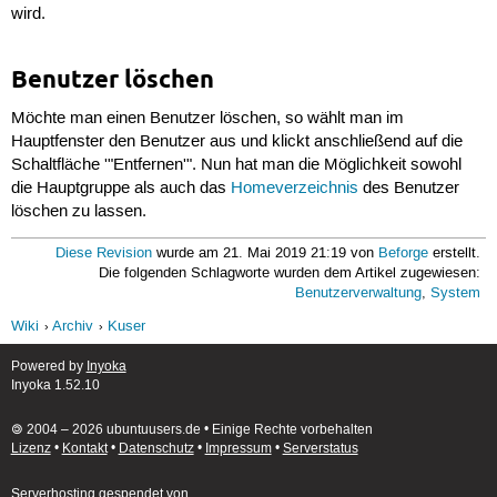
wird.
Benutzer löschen
Möchte man einen Benutzer löschen, so wählt man im
Hauptfenster den Benutzer aus und klickt anschließend auf die
Schaltfläche '"Entfernen'". Nun hat man die Möglichkeit sowohl
die Hauptgruppe als auch das
Homeverzeichnis
des Benutzer
löschen zu lassen.
Diese Revision
wurde am 21. Mai 2019 21:19 von
Beforge
erstellt.
Die folgenden Schlagworte wurden dem Artikel zugewiesen:
Benutzerverwaltung
,
System
Wiki
Archiv
Kuser
Powered by
Inyoka
Inyoka 1.52.10
🄯 2004 – 2026 ubuntuusers.de • Einige Rechte vorbehalten
Lizenz
•
Kontakt
•
Datenschutz
•
Impressum
•
Serverstatus
Serverhosting
gespendet von