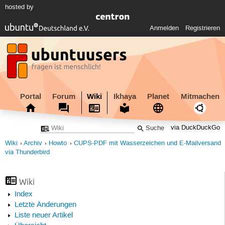
hosted by
Anmelden
Registrieren
Portal
Forum
Wiki
Ikhaya
Planet
Mitmachen
via DuckDuckGo
Wiki
Archiv
Howto
CUPS-PDF mit Wasserzeichen und E-Mailversand
via Thunderbird
Wiki
Index
Letzte Änderungen
Liste neuer Artikel