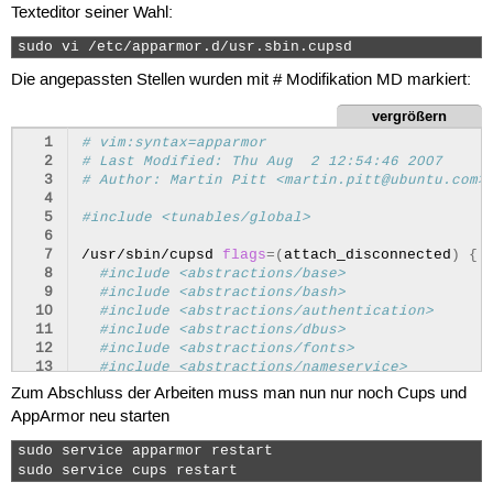
Texteditor seiner Wahl:
27
export
XAUTHORITY
=
$HOME
/.Xauthority

28
sudo vi /etc/apparmor.d/usr.sbin.cupsd 
29
# thunderbird needs a D-BUS session, if thunder
30
if
test
-z
"
$DBUS_SESSION_BUS_ADDRESS
"
;
then
Die angepassten Stellen wurden mit # Modifikation MD markiert:
31
eval
`
dbus-launch
--sh-syntax
`
32
fi
vergrößern
33
  1
# vim:syntax=apparmor
34
#  show dialog to save the file
  2
# Last Modified: Thu Aug  2 12:54:46 2007
35
nfile
=
`
zenity
--file-selection
--save
--confirm
  3
# Author: Martin Pitt <martin.pitt@ubuntu.com>
36
if
[
$?
-eq
0
]
;
then
  4
37
# add watermarks and delete the original file
  5
#include <tunables/global>
38
if
[
$wmfile
-eq
""
]
;
then
  6
39
mv
"
$file
"
"
$nfile
"
  7
/usr/sbin/cupsd
flags
=(
attach_disconnected
)
{
40
else
  8
#include <abstractions/base>
41
pdftk
"
$file
"
background
"
$wmfile
"
output
"
  9
#include <abstractions/bash>
42
fi
 10
#include <abstractions/authentication>
43
# show dialog for sending the file by e-mail
 11
#include <abstractions/dbus>
44
if
zenity
--question
--text
"Willst Du die PD
 12
#include <abstractions/fonts>
45
# escape the ","
 13
#include <abstractions/nameservice>
46
export
pseudouri
=
"file://"
`
echo
$nfile
|
se
 14
#include <abstractions/perl>
47
export
subject
=
`
basename
"
$nfile
"
|
sed
's/
Zum Abschluss der Arbeiten muss man nun nur noch Cups und
 15
#include <abstractions/user-tmp>
48
# send file via thunderbird
AppArmor neu starten
 16
49
thunderbird
-compose
"subject=
$subject
,atta
 17
capability
50
fi
sudo service apparmor restart

 18
capability
51
fi
sudo service cups restart 
 19
capability