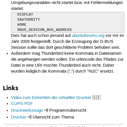
Umgebungsvariablen nicht startet bzw. mit Fehlermeldungen
 47
/bin/hostname
startet.
 48
/dev/lp*
 49
deny
/dev/tty
rw,
# silence noise
  DISPLAY

 50
/dev/ttyS*
  XAUTHORITY

 51
/dev/ttyUSB*
  HOME

 52
/dev/usb/lp*
  DBUS_SESSION_BUS_ADDRESS
 53
/dev/bus/usb/
Dies hat auch schon jemand auf
ubuntuforums.org
vor mir im
 54
/dev/bus/usb/**
Jahr 2009 festgestellt. Durch die Erzeugung der D-BUS
 55
/dev/parport*
Session sollte das dort geschilderte Problem behoben sein.
 56
/etc/cups/
 57
/etc/cups/**
Außerdem mag Thunderbird keine Kommata in Dateinamen
 58
/etc/cups/interfaces/*
die angehangen werden sollen. Ein urlencode des Pfades zur
 59
/etc/foomatic/*
Datei in eine URI mochte Thunderbird auch nicht. Daher
 60
/etc/gai.conf
wurden lediglich die Kommata (",") durch "%2C" ersetzt.
 61
/etc/papersize
 62
/etc/pnm2ppa.conf
 63
/etc/printcap
Links
 64
/etc/ssl/**
 65
@
{
PROC
}
/net/
 66
@
{
PROC
}
/net/*
Video zum Einrichten der virtuellen Drucker
🇩🇪
 67
@
{
PROC
}
/sys/dev/parport/**
CUPS-PDF
 68
@
{
PROC
}
/*/net/
Druckwerkzeuge
Programmübersicht
 69
@
{
PROC
}
/*/net/**
 70
@
{
PROC
}
/*/auxv
Drucker
Übersicht zum Thema
 71
@
{
PROC
}
/sys/crypto/**
 72
/sys/**