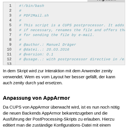
 1
#!/bin/bash
 2
#
 3
# PDF2Mail.sh
 4
#
 5
# This script is a CUPS postprocessor. It adds 
 6
# if necessary, renames the file and offers the
 7
# for sending the file by e-mail.
 8
#
 9
# @author.: Manuel Dräger
10
# @datei..: 20.03.2016
11
# @version: 0.1
12
# @usage..: with postprocessor directive in /et
13
14
export
file
=
"
$1
"
In dem Skript wird zur Interaktion mit dem Anwender zenity
15
export
USER
=
"
$2
"
verwendet. Wem es vom Layout her besser gefällt, der kann
16
export
wmfile
=
"
$4
"
auch zenity durch yad ersetzen.
17
export
date
=
`
date
+%Y.%m.%d
`
18
export
time
=
`
date
+%H.%M.%S
`
19
export
hostname
=
`
hostname
`
Anpassung von AppArmor
20
export
dirname
=
`
dirname
$file
`
21
export
filename
=
`
basename
$file
`
Da CUPS von AppArmor überwacht wird, ist es nun noch nötig
22
export
newfile
=
"
$date
 - 
$time
 - 
$hostname
 - 
$fi
23
export
nfile
=
"
$dirname
/
$newfile
"
die neuen Backends AppArmor bekanntzugeben und die
24
export
self
=
`
basename
$0
`
Ausführung der PostProcessing-Skripts zu erlauben. Hierzu
25
export
DISPLAY
=
editiert man die zuständige Konfigurations-Datei mit einem
26
export
HOME
=
/home/
$USER