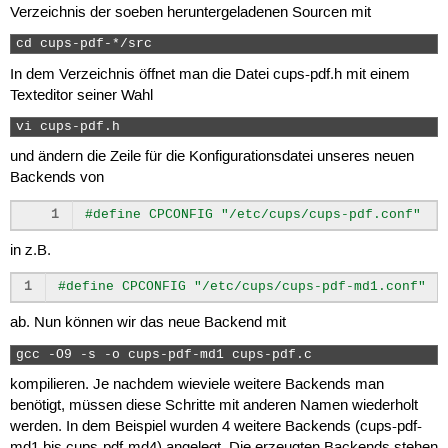
Verzeichnis der soeben heruntergeladenen Sourcen mit
cd cups-pdf-*/src 
In dem Verzeichnis öffnet man die Datei cups-pdf.h mit einem
Texteditor seiner Wahl
vi cups-pdf.h 
und ändern die Zeile für die Konfigurationsdatei unseres neuen
Backends von
1
#define CPCONFIG "/etc/cups/cups-pdf.conf"
in z.B.
1
#define CPCONFIG "/etc/cups/cups-pdf-md1.conf"
ab. Nun können wir das neue Backend mit
gcc -O9 -s -o cups-pdf-md1 cups-pdf.c 
kompilieren. Je nachdem wieviele weitere Backends man
benötigt, müssen diese Schritte mit anderen Namen wiederholt
werden. In dem Beispiel wurden 4 weitere Backends (cups-pdf-