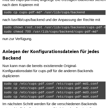
md1 bis cups-pdf-md4) angelegt. Die erzeugten Backends stehen
nach dem Kopieren mit
sudo cp cups-pdf-md* /usr/lib/cups/backend 
nach /usr/lib/cups/backend und der Anpassung der Rechte mit
sudo chown root.root /usr/lib/cups/backend/cups-pdf-md*
sudo chmod 700 /usr/lib/cups/backend/cups-pdf-md* 
nun zur Verfügung.
Anlegen der Konfigurationsdateien für jedes
Backend
Nun kann man die bereits existierende Original-
Konfigurationsdatei für cups-pdf für die anderen Backends
duplizieren
sudo cp /etc/cups-pdf.conf /etc/cups-pdf-md1.conf

sudo cp /etc/cups-pdf.conf /etc/cups-pdf-md2.conf

sudo cp /etc/cups-pdf.conf /etc/cups-pdf-md3.conf

sudo cp /etc/cups-pdf.conf /etc/cups-pdf-md4.conf 
Im nächsten Schritt werden für die verschiedenen Backends