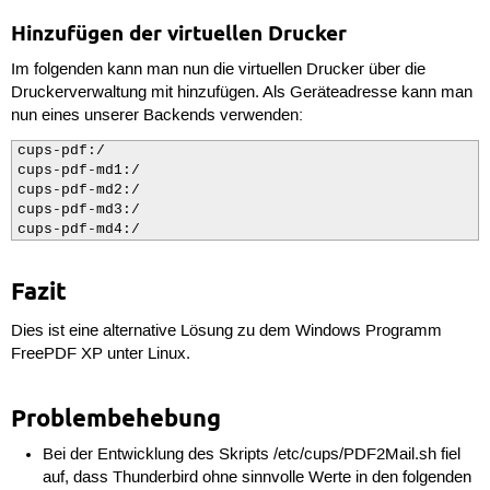
 20
capability
 21
capability
Hinzufügen der virtuellen Drucker
 22
capability
 23
capability
Im folgenden kann man nun die virtuellen Drucker über die
 24
capability
Druckerverwaltung mit hinzufügen. Als Geräteadresse kann man
 25
deny
capability
block_suspend,

nun eines unserer Backends verwenden:
 26
 27
# nasty, but we limit file access pretty tig
cups-pdf:/

 28
# lot of files to 'lp' which it cannot read/
cups-pdf-md1:/

 29
# more
cups-pdf-md2:/

 30
capability
dac_override,

cups-pdf-md3:/

 31
 32
# the bluetooth backend needs this
cups-pdf-md4:/
 33
network
bluetooth,

 34
 35
# the dnssd backend uses those
Fazit
 36
network
x25
 37
network
ax25
Dies ist eine alternative Lösung zu dem Windows Programm
 38
network
netrom
FreePDF XP unter Linux.
 39
network
rose
 40
network
ipx
 41
network
appletalk
Problembehebung
 42
network
econet
 43
network
ash
dgram,

 44
Bei der Entwicklung des Skripts /etc/cups/PDF2Mail.sh fiel
 45
/bin/bash
auf, dass Thunderbird ohne sinnvolle Werte in den folgenden
 46
/bin/dash