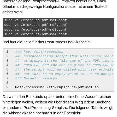
unterschiedliche Postprocessor-Direktiven konfiguriert. Dazu
öffnet man die jeweilige Konfigurationsdatei mit einem Textedit
seiner Wahl
sudo vi /etc/cups-pdf-md1.conf

sudo vi /etc/cups-pdf-md2.conf

sudo vi /etc/cups-pdf-md3.conf

sudo vi /etc/cups-pdf-md4.conf 
und fügt die Zeile für das PostProcessing-Skript ein:
1
### Key: PostProcessing
2
##  postprocessing script that will be called af
3
##  as arguments the filename of the PDF, the us
4
##  CUPS-PDF and the one as given to CUPS-PDF wi
5
##  the script will be called with user privileg
6
##  set this to an empty value to use no postpro
7
### Default: <empty>
8
9
PostProcessing
Da wir in den Backends später unterschiedliche Wasserzeichen
hinterlegen wollen, weisen wir über diesen Weg jedem Backend
ein anderes PostProcessing-Skript zu. Die folgende Tabelle zeigt
die Abhängigkeiten nochmals in der Übersicht: