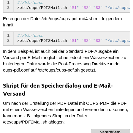
1
#!/bin/bash
2
/etc/cups/PDF2Mail.sh
"
$1
"
"
$2
"
"
$3
"
"/etc/cups/
Erzeugen der Datei /etc/cups/cups-pdf-md4.sh mit folgendem
Inhalt:
1
#!/bin/bash
2
/etc/cups/PDF2Mail.sh
"
$1
"
"
$2
"
"
$3
"
"/etc/cups/
In dem Beispiel, ist auch bei der Standard-PDF Ausgabe ein
Versand per E-Mail möglich, ohne jedoch ein Wasserzeichen zu
hinterlegen. Dafür wurde die Post-Processing Direktive in der
cups-pdf.conf auf /etc/cups/cups-pdf.sh gesetzt.
Skript für den Speicherdialog und E-Mail-
Versand
Um nach der Erstellung der PDF-Datei mit CUPS-PDF, die PDF
mit einem Wasserzeichen hinterlegen und versenden zu können,
kann man z.B. folgendes Skript in der Datei
/etc/cups/PDF2Mail.sh ablegen:
vergrößern