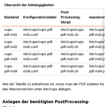
Übersicht der Abhängigkeiten
Post-
Backend
Konfigurationsdatei
Processing-
wasserzei
Skript
cups-
/etc/cups/cups-pdf-
/etc/cups/cups-
/etc/cups/c
pdf-md1
md1.conf
pdf-md1.sh
pdf-md1.pd
cups-
/etc/cups/cups-pdf-
/etc/cups/cups-
/etc/cups/c
pdf-md2
md2.conf
pdf-md2.sh
pdf-md2.pd
cups-
/etc/cups/cups-pdf-
/etc/cups/cups-
/etc/cups/c
pdf-md3
md3.conf
pdf-md3.sh
pdf-md3.pd
cups-
/etc/cups/cups-pdf-
/etc/cups/cups-
/etc/cups/c
pdf-md4
md4.conf
pdf-md4.sh
pdf-md4.pd
Wie der Tabelle zu entnehmen ist, muss man die PDF-Dateien für
das Wasserzeichen unter /etc/cups ablegen.
Anlegen der benötigten PostProcessing-