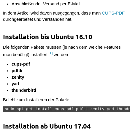
Anschließender Versand per E-Mail
In dem Artikel wird davon ausgegangen, dass man
CUPS-PDF
durchgearbeitet und verstanden hat.
Installation bis Ubuntu 16.10
Die folgenden Pakete müssen (je nach dem welche Features
[1]
man benötigt) installiert
werden:
cups-pdf
pdftk
zenity
yad
thunderbird
Befehl zum Installieren der Pakete:
sudo apt-get install cups-pdf pdftk zenity yad thunder
Installation ab Ubuntu 17.04