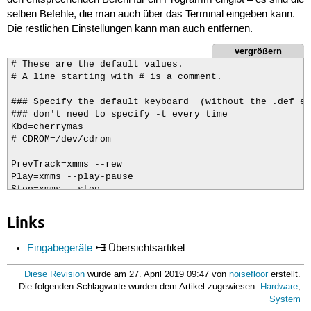
den entsprechenden Befehl für ein Programm eingibt – es sind die
selben Befehle, die man auch über das Terminal eingeben kann.
Die restlichen Einstellungen kann man auch entfernen.
vergrößern
# These are the default values.

# A line starting with # is a comment.

### Specify the default keyboard  (without the .def ex
### don't need to specify -t every time

Kbd=cherrymas

# CDROM=/dev/cdrom

PrevTrack=xmms --rew

Play=xmms --play-pause

Stop=xmms --stop

Pause=xmms --pause

NextTrack=xmms --fwd

Links
# Rewind=

Eingabegeräte
Übersichtsartikel
WebBrowser=mozilla

Email=mozilla -mail

Diese Revision
wurde am 27. April 2019 09:47 von
noisefloor
erstellt.
Calculator=xcalc

Die folgenden Schlagworte wurden dem Artikel zugewiesen:
Hardware
,
# FileManager=gmc

System
# MyComputer=gmc
