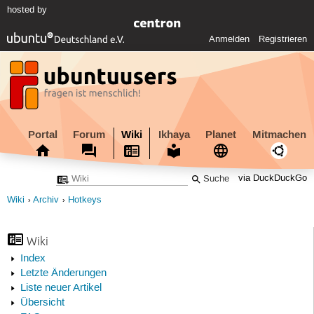
hosted by
Anmelden
Registrieren
Portal
Forum
Wiki
Ikhaya
Planet
Mitmachen
via DuckDuckGo
Wiki
Archiv
Hotkeys
Wiki
Index
Letzte Änderungen
Liste neuer Artikel
Übersicht