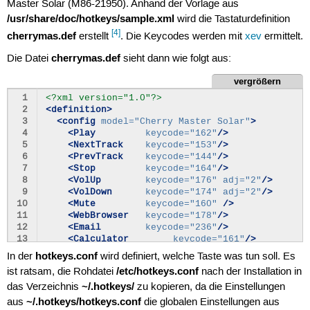
Master Solar (M86-21950). Anhand der Vorlage aus
/usr/share/doc/hotkeys/sample.xml
wird die Tastaturdefinition
[4]
cherrymas.def
erstellt
. Die Keycodes werden mit
xev
ermittelt.
cherrymas.def
Die Datei
sieht dann wie folgt aus:
vergrößern
 1
<?xml version="1.0"?>
 2
<definition>
 3
<config
model=
"Cherry Master Solar"
>
 4
<Play
keycode=
"162"
/>
 5
<NextTrack
keycode=
"153"
/>
 6
<PrevTrack
keycode=
"144"
/>
 7
<Stop
keycode=
"164"
/>
 8
<VolUp
keycode=
"176"
adj=
"2"
/>
 9
<VolDown
keycode=
"174"
adj=
"2"
/>
10
<Mute
keycode=
"160"
/>
11
<WebBrowser
keycode=
"178"
/>
12
<Email
keycode=
"236"
/>
13
<Calculator
keycode=
"161"
/>
14
<userdef
keycode=
"237"
command=
"xmms"
>
xmms
<
hotkeys.conf
In der
wird definiert, welche Taste was tun soll. Es
15
</config>
/etc/hotkeys.conf
ist ratsam, die Rohdatei
nach der Installation in
16
</definition>
~/.hotkeys/
das Verzeichnis
zu kopieren, da die Einstellungen
~/.hotkeys/hotkeys.conf
aus
die globalen Einstellungen aus