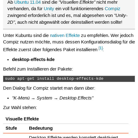
"Visuellen Effekte"
Ab
Ubuntu 11.04
sind die
nicht mehr
verhanden, da für
Unity
ein voll funktionierendes
Compiz
"Unity-
zwingend erforderlich ist und es, mal abgesehen von
2D"
, auch nicht abgewählt oder deinstalliert werden sollte!
Unter Kubuntu sind die
nativen Effekte
zu empfehlen. Wer jedoch
Compiz nutzen möchte, muss dessen Konfigurationsdialog für die
[1]
Effekte zuerst über folgendes Paket installieren
:
desktop-effects-kde
Befehl zum Installieren der Pakete:
sudo apt-get install desktop-effects-kde 
Den Dialog für Compiz startet man dann über:
"K-Menü → System → Desktop Effects"
Zur Wahl stehen:
Visuelle Effekte
Stufe
Bedeutung
Desktop-Effekte werden komplett deaktiviert,