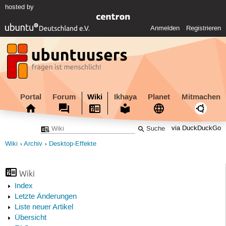
hosted by
Anmelden
Registrieren
Portal
Forum
Wiki
Ikhaya
Planet
Mitmachen
via DuckDuckGo
Wiki
Archiv
Desktop-Effekte
Wiki
Index
Letzte Änderungen
Liste neuer Artikel
Übersicht