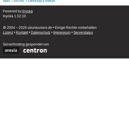
Wiki
Archiv
Desktop-Effekte
Powered by
Inyoka
Inyoka 1.52.10
🄯 2004 – 2026 ubuntuusers.de • Einige Rechte vorbehalten
Lizenz
•
Kontakt
•
Datenschutz
•
Impressum
•
Serverstatus
Serverhosting
gespendet von