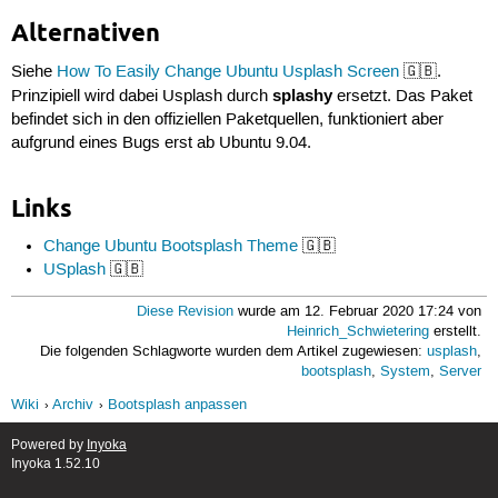
Alternativen
Siehe
How To Easily Change Ubuntu Usplash Screen
🇬🇧.
splashy
Prinzipiell wird dabei Usplash durch
ersetzt. Das Paket
befindet sich in den offiziellen Paketquellen, funktioniert aber
aufgrund eines Bugs erst ab Ubuntu 9.04.
Links
Change Ubuntu Bootsplash Theme
🇬🇧
USplash
🇬🇧
Diese Revision
wurde am 12. Februar 2020 17:24 von
Heinrich_Schwietering
erstellt.
Die folgenden Schlagworte wurden dem Artikel zugewiesen:
usplash
,
bootsplash
,
System
,
Server
Wiki
Archiv
Bootsplash anpassen
Powered by
Inyoka
Inyoka 1.52.10