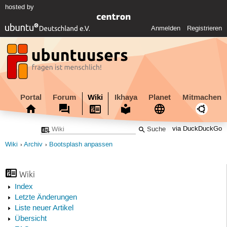
hosted by
Anmelden
Registrieren
Portal
Forum
Wiki
Ikhaya
Planet
Mitmachen
via DuckDuckGo
Wiki
Archiv
Bootsplash anpassen
Wiki
Index
Letzte Änderungen
Liste neuer Artikel
Übersicht