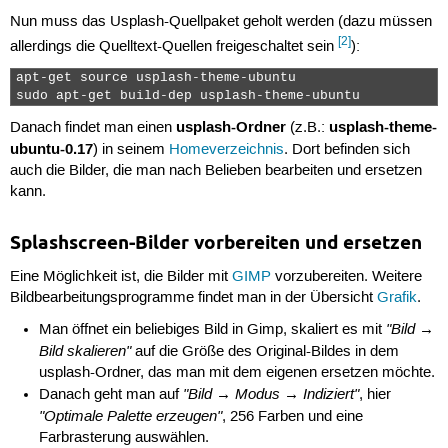
Nun muss das Usplash-Quellpaket geholt werden (dazu müssen
[2]
allerdings die Quelltext-Quellen freigeschaltet sein
):
apt-get source usplash-theme-ubuntu

sudo apt-get build-dep usplash-theme-ubuntu 
usplash-Ordner
usplash-theme-
Danach findet man einen
(z.B.:
ubuntu-0.17
) in seinem
Homeverzeichnis
. Dort befinden sich
auch die Bilder, die man nach Belieben bearbeiten und ersetzen
kann.
Splashscreen-Bilder vorbereiten und ersetzen
Eine Möglichkeit ist, die Bilder mit
GIMP
vorzubereiten. Weitere
Bildbearbeitungsprogramme findet man in der Übersicht
Grafik
.
"Bild →
Man öffnet ein beliebiges Bild in Gimp, skaliert es mit
Bild skalieren"
auf die Größe des Original-Bildes in dem
usplash-Ordner, das man mit dem eigenen ersetzen möchte.
"Bild → Modus → Indiziert"
Danach geht man auf
, hier
"Optimale Palette erzeugen"
, 256 Farben und eine
Farbrasterung auswählen.