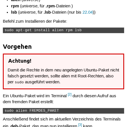
(
)
rpm
universe
.rpm
(
, für
-Dateien )
lsb
universe
.lsb
(
, für
-Dateien (nur bis
22.04
))
Befehl zum Installieren der Pakete:
sudo apt-get install alien rpm lsb 
Vorgehen
Achtung!
Damit die Rechte in dem neu angelegten Ubuntu-Paket nicht
falsch gesetzt werden, sollte alien mit Root-Rechten, also
per
ausgeführt werden.
sudo
[2]
Ein Ubuntu-Paket wird im Terminal
durch diesen Aufruf aus
dem fremden Paket erstellt:
sudo alien FREMDES_PAKET 
Anschließend findet sich im aktuellen Verzeichnis des Terminals
[3]
.deb
ein
-Paket, das man nun installieren
kann.