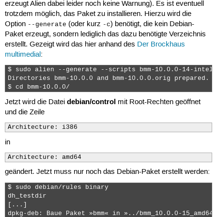
erzeugt Alien dabei leider noch keine Warnung). Es ist eventuell
trotzdem möglich, das Paket zu installieren. Hierzu wird die
Option
(oder kurz
) benötigt, die kein Debian-
--generate
-c
Paket erzeugt, sondern lediglich das dazu benötigte Verzeichnis
erstellt. Gezeigt wird das hier anhand des
Der Brockhaus
multimedial
:
$ sudo alien --generate --scripts bmm-10.0.0-14-intel-
Directories bmm-10.0.0 and bmm-10.0.0.orig prepared.

$ cd bmm-10.0.0/ 
debian/control
Jetzt wird die Datei
mit Root-Rechten geöffnet
und die Zeile
Architecture: i386
in
Architecture: amd64
geändert. Jetzt muss nur noch das Debian-Paket erstellt werden:
$ sudo debian/rules binary

dh_testdir

[...]

dpkg-deb: Baue Paket »bmm« in »../bmm_10.0.0-15_amd64.