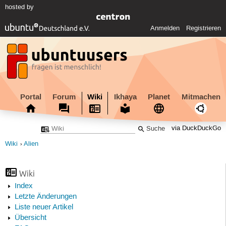
hosted by
Anmelden
Registrieren
Portal
Forum
Wiki
Ikhaya
Planet
Mitmachen
via DuckDuckGo
Wiki
Alien
Wiki
Index
Letzte Änderungen
Liste neuer Artikel
Übersicht