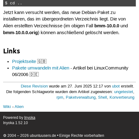
$ cd .. 
Jetzt kann versucht werden, das neue Debian-Paket zu
installieren, das im übergeordneten Verzeichnis liegt. Die von
bmm-10.0.0
Alien erstellten Verzeichnisse (im obigen Fall
und
bmm-10.0.0.orig
) können anschließend gelöscht werden.
Links
Projektseite
🇬🇧
Pakete umwandeln mit Alien
- Artikel bei LinuxCommunity
06/2006 🇩🇪
Diese Revision
wurde am 27. Juni 2025 12:17 von
ubot
erstellt.
Die folgenden Schlagworte wurden dem Artikel zugewiesen:
ungetestet
,
rpm
,
Paketverwaltung
,
Shell
,
Konvertierung
Wiki
Alien
Powered by
Inyoka
Inyoka 1.52.10
🄯 2004 – 2026 ubuntuusers.de • Einige Rechte vorbehalten