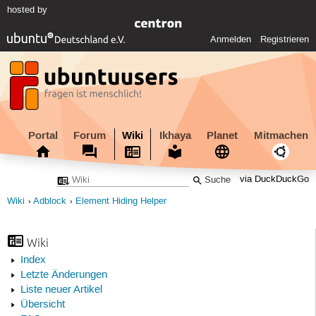
hosted by
Anmelden
Registrieren
Portal
Forum
Wiki
Ikhaya
Planet
Mitmachen
via DuckDuckGo
Wiki
Adblock
Element Hiding Helper
Wiki
Index
Letzte Änderungen
Liste neuer Artikel
Übersicht