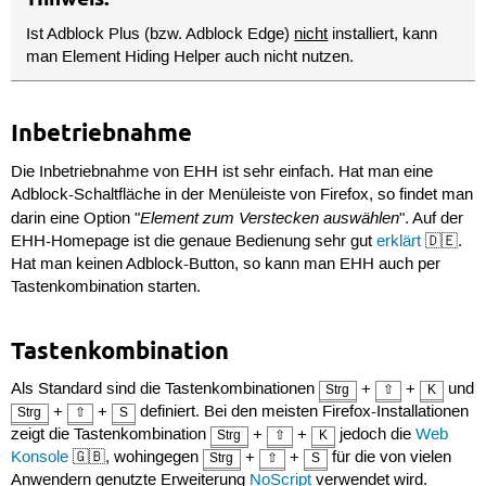
Ist Adblock Plus (bzw. Adblock Edge)
nicht
installiert, kann
man Element Hiding Helper auch nicht nutzen.
Inbetriebnahme
Die Inbetriebnahme von EHH ist sehr einfach. Hat man eine
Adblock-Schaltfläche in der Menüleiste von Firefox, so findet man
Element zum Verstecken auswählen
darin eine Option "
". Auf der
EHH-Homepage ist die genaue Bedienung sehr gut
erklärt
🇩🇪.
Hat man keinen Adblock-Button, so kann man EHH auch per
Tastenkombination starten.
Tastenkombination
Als Standard sind die Tastenkombinationen
+
+
und
Strg
⇧
K
+
+
definiert. Bei den meisten Firefox-Installationen
Strg
⇧
S
zeigt die Tastenkombination
+
+
jedoch die
Web
Strg
⇧
K
Konsole
🇬🇧, wohingegen
+
+
für die von vielen
Strg
⇧
S
Anwendern genutzte Erweiterung
NoScript
verwendet wird.