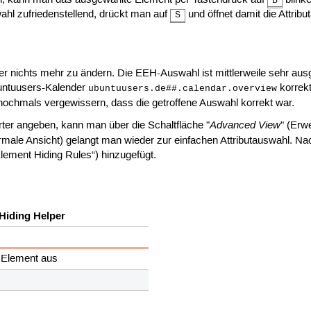
B
wahl zufriedenstellend, drückt man auf
und öffnet damit die Attribu
S
er nichts mehr zu ändern. Die EEH-Auswahl ist mittlerweile sehr ausg
buntuusers-Kalender
korrekt
ubuntuusers.de##.calendar.overview
nochmals vergewissern, dass die getroffene Auswahl korrekt war.
Advanced View
rter angeben, kann man über die Schaltfläche "
" (Erw
rmale Ansicht) gelangt man wieder zur einfachen Attributauswahl. Nac
Element Hiding Rules“) hinzugefügt.
Hiding Helper
 Element aus