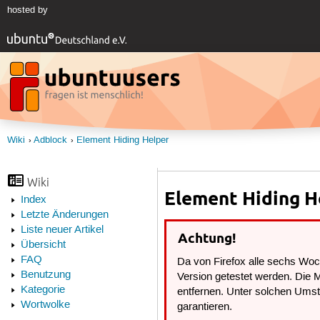
hosted by
Wiki
Adblock
Element Hiding Helper
Wiki
Element Hiding H
Index
Letzte Änderungen
Liste neuer Artikel
Achtung!
Übersicht
FAQ
Da von Firefox alle sechs Woch
Benutzung
Version getestet werden. Die 
Kategorie
entfernen. Unter solchen Umstä
Wortwolke
garantieren.