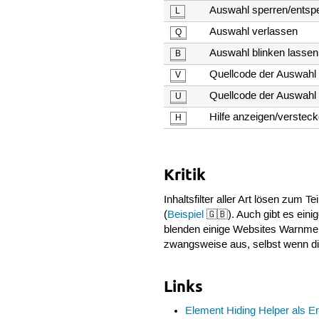
Auswahl sperren/entsp
L
Auswahl verlassen
Q
Auswahl blinken lassen
B
Quellcode der Auswahl
V
Quellcode der Auswahl
U
Hilfe anzeigen/verstec
H
Kritik
Inhaltsfilter aller Art lösen zu
(
Beispiel
🇬🇧). Auch gibt es ein
blenden einige Websites Warnmel
zwangsweise aus, selbst wenn dies
Links
Element Hiding Helper als Er