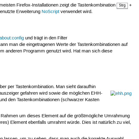
 meisten Firefox-Installationen zeigt die Tastenkombination
+
Strg
genutzte Erweiterung
NoScript
verwendet wird.
about:config
und trägt in den Filter
 kann man die eingetragenen Werte der Tastenkombinationen auf
inem anderen Programm genutzt wird. Hat man sich diese
ber per Tastenkombination. Man sieht daraufhin
auszeiger gefahren wird sowie die möglichen EHH-
s und den Tastenkombinationen (schwarzer Kasten
der Rahmen um dieses Element auf die größtmögliche Umrahmung
res) Element ebenfalls umrahmt würde. Dies ist natürlich zu viel,
en lassen, um zu sehen, dass man auch die korrekte Auswahl