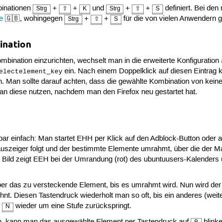
binationen
+
+
und
+
+
definiert. Bei den
Strg
⇧
K
Strg
⇧
S
e
🇬🇧, wohingegen
+
+
für die von vielen Anwendern 
Strg
⇧
S
ination
mbination einzurichten, wechselt man in die erweiterte Konfiguration
ein. Nach einem Doppelklick auf diesen Eintrag
electelement_key
rn. Man sollte darauf achten, dass die gewählte Kombination von ke
an diese nutzen, nachdem man den Firefox neu gestartet hat.
r einfach: Man startet EHH per Klick auf den Adblock-Button oder a
szeiger folgt und der bestimmte Elemente umrahmt, über die der M
 Bild zeigt EEH bei der Umrandung (rot) des ubuntuusers-Kalender
ber das zu versteckende Element, bis es umrahmt wird. Nun wird 
t. Diesen Tastendruck wiederholt man so oft, bis ein anderes (weite
f
wieder um eine Stufe zurückspringt.
N
en, kann man das ausgewählte Element per Tastendruck auf
blink