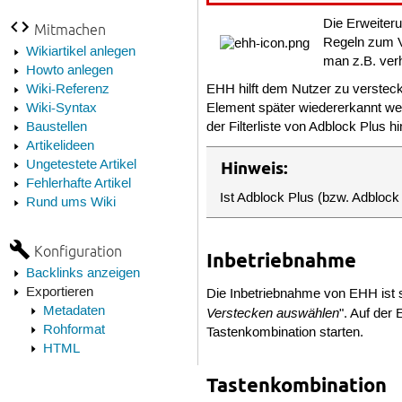
Die Erweiter
Mitmachen
Regeln zum V
Wikiartikel anlegen
man z.B. verh
Howto anlegen
Wiki-Referenz
EHH hilft dem Nutzer zu verstec
Wiki-Syntax
Element später wiedererkannt we
Baustellen
der Filterliste von Adblock Plus h
Artikelideen
Ungetestete Artikel
Hinweis:
Fehlerhafte Artikel
Ist Adblock Plus (bzw. Adbloc
Rund ums Wiki
Konfiguration
Inbetriebnahme
Backlinks anzeigen
Exportieren
Die Inbetriebnahme von EHH ist se
Metadaten
Verstecken auswählen
". Auf de
Rohformat
Tastenkombination starten.
HTML
Tastenkombination