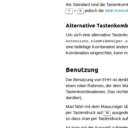
Als Standard sind die Tastenkom
+
jedoch die
Web Konsol
⇧
K
Alternative Tastenkomb
Um sich eine alternative Tastenko
extensions.elemhidehelper.s
eine beliebige Kombination ände
Kombination eingerichtet, kann m
Benutzung
Die Benutzung von EHH ist denkba
einen roten Rahmen, der dem Mau
Tastenkombinationen. Das rechte
darüber).
Man fährt mit dem Mauszeiger ü
per Tastendruck auf
ausgedehn
W
so dass man per Tastendruck au
Ist man mit der Auswahl zufried