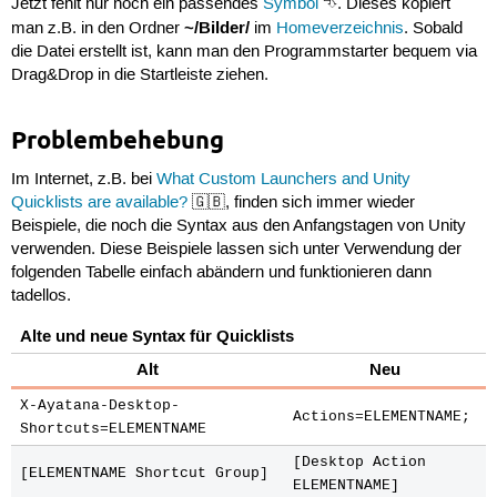
Jetzt fehlt nur noch ein passendes
Symbol
⮷. Dieses kopiert
StartupWMClass=ubuntuusers.de

~/Bilder/
man z.B. in den Ordner
im
Homeverzeichnis
. Sobald
Actions=Forum;EigeneBeitraege;Abonnements;NeueBeitraeg
die Datei erstellt ist, kann man den Programmstarter bequem via
Drag&Drop in die Startleiste ziehen.
[Desktop Action Forum]

Name=Forum

Name[de]=Forum

Problembehebung
Exec=xdg-open https://forum.ubuntuusers.de/

OnlyShowIn=GNOME;KDE

Im Internet, z.B. bei
What Custom Launchers and Unity
Quicklists are available?
🇬🇧, finden sich immer wieder
[Desktop Action EigeneBeitraege]

Name=Forum :: Eigene Beiträge

Beispiele, die noch die Syntax aus den Anfangstagen von Unity
Name[de]=Forum :: Eigene Beiträge

verwenden. Diese Beispiele lassen sich unter Verwendung der
Exec=xdg-open https://forum.ubuntuusers.de/egosearch/

folgenden Tabelle einfach abändern und funktionieren dann
OnlyShowIn=GNOME;KDE

tadellos.
[Desktop Action Abonnements]

Alte und neue Syntax für Quicklists
Name=Forum :: Abonnements

Name[de]=Forum :: Abonnements

Alt
Neu
Exec=xdg-open https://ubuntuusers.de/usercp/subscripti
OnlyShowIn=GNOME;KDE

X-Ayatana-Desktop-
Actions=ELEMENTNAME;
Shortcuts=ELEMENTNAME
[Desktop Action NeueBeitraege]

Name=Forum :: Neue Beiträge

[Desktop Action
[ELEMENTNAME Shortcut Group]
Name[de]=Forum :: Neue Beiträge

ELEMENTNAME]