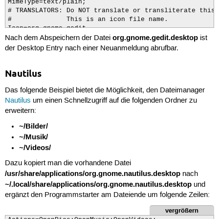
MimeType=text/plain;

# TRANSLATORS: Do NOT translate or transliterate this 
#              This is an icon file name.

Icon=org.gnome.gedit

org.gnome.gedit.desktop
Categories=GNOME;GTK;Utility;TextEditor;

Nach dem Abspeichern der Datei
ist
Actions=new-window;new-document;

der Desktop Entry nach einer Neuanmeldung abrufbar.
# TRANSLATORS: Do NOT translate or localize the semico
#              The list MUST also end with a semicolon!
Nautilus
#              Search terms to find this application.

Keywords=Text;Editor;Plaintext;Write;gedit;

Das folgende Beispiel bietet die Möglichkeit, den Dateimanager
DBusActivatable=true

X-Ubuntu-Gettext-Domain=gedit

Nautilus
um einen Schnellzugriff auf die folgenden Ordner zu
erweitern:
[Desktop Action Window]

~/Bilder/
Name=Neues Fenster öffnen

Exec=gedit --new-window

~/Musik/
OnlyShowIn=GNOME;KDE

~/Videos/
[Desktop Action Document]

Dazu kopiert man die vorhandene Datei
Name=Neues Dokument öffnen

/usr/share/applications/org.gnome.nautilus.desktop
nach
Exec=gedit --new-document

~/.local/share/applications/org.gnome.nautilus.desktop
und
OnlyShowIn=GNOME;KDE
ergänzt den Programmstarter am Dateiende um folgende Zeilen:
vergrößern