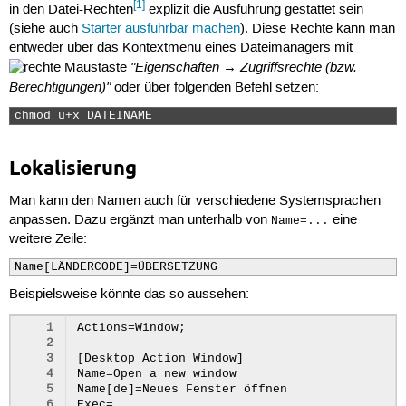
[1]
in den Datei-Rechten
explizit die Ausführung gestattet sein
(siehe auch
Starter ausführbar machen
). Diese Rechte kann man
entweder über das Kontextmenü eines Dateimanagers mit
"Eigenschaften → Zugriffsrechte (bzw.
Berechtigungen)"
oder über folgenden Befehl setzen:
chmod u+x DATEINAME 
Lokalisierung
Man kann den Namen auch für verschiedene Systemsprachen
anpassen. Dazu ergänzt man unterhalb von
eine
Name=...
weitere Zeile:
Name[LÄNDERCODE]=ÜBERSETZUNG
Beispielsweise könnte das so aussehen:
1
Actions=Window;

2
3
[Desktop Action Window]

4
Name=Open a new window

5
Name[de]=Neues Fenster öffnen

6
Exec=...
