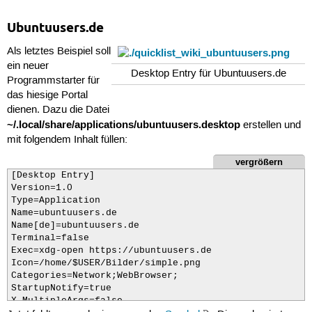
Exec=libreoffice -math %U

Ubuntuusers.de
OnlyShowIn=GNOME;KDE

Als letztes Beispiel soll
[Desktop Action Draw]

Name=Draw

ein neuer
Desktop Entry für Ubuntuusers.de
Exec=libreoffice -draw %U

Programmstarter für
OnlyShowIn=GNOME;KDE
das hiesige Portal
dienen. Dazu die Datei
~/.local/share/applications/ubuntuusers.desktop
erstellen und
mit folgendem Inhalt füllen:
vergrößern
[Desktop Entry]

Version=1.0

Type=Application

Name=ubuntuusers.de

Name[de]=ubuntuusers.de

Terminal=false

Exec=xdg-open https://ubuntuusers.de

Icon=/home/$USER/Bilder/simple.png

Categories=Network;WebBrowser;

StartupNotify=true

X-MultipleArgs=false
