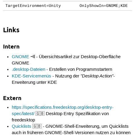
Exec=xdg-open https://forum.ubuntuusers.de/newposts/

TargetEnvironment=Unity
OnlyShowIn=GNOME;KDE
OnlyShowIn=GNOME;KDE

[Desktop Action Wiki]

Name=Wiki

Links
Name[de]=Wiki

Exec=xdg-open https://wiki.ubuntuusers.de/

OnlyShowIn=GNOME;KDE

Intern
[Desktop Action Suche]

Name=Suche

GNOME
- Übersichtsartikel zur Desktop-Oberfläche
Name[de]=Suche

GNOME
Exec=xdg-open https://ubuntuusers.de/search/

.desktop-Dateien
- Erstellen von Programmstartern
OnlyShowIn=GNOME;KDE

"Desktop Action"
KDE-Servicemenüs
- Nutzung der
-
Erweiterung unter KDE
[Desktop Action Nachrichten]

Name=Private Nachrichten

Name[de]=Private Nachrichten

Extern
Exec=xdg-open https://ubuntuusers.de/privmsg/inbox/

OnlyShowIn=GNOME;KDE

https://specifications.freedesktop.org/desktop-entry-
spec/latest/
🇬🇧 Desktop Entry Spezifikation von
[Desktop Action Kontrollzentrum]

freedesktop
Name=Kontrollzentrum

Quicklists
🇬🇧 - GNOME-Shell-Erweiterung, um Quicklists
Name[de]=Kontrollzentrum

Exec=xdg-open https://ubuntuusers.de/usercp/

auch in früheren GNOME-Shell-Versionen nutzen zu können