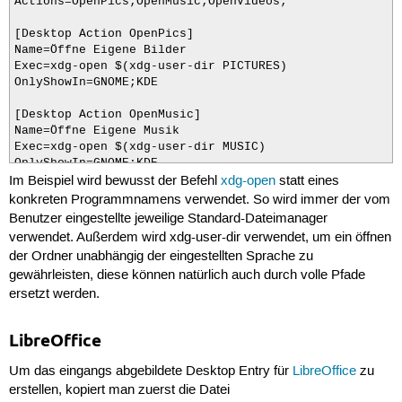
Actions=OpenPics;OpenMusic;OpenVideos;

[Desktop Action OpenPics]

Name=Öffne Eigene Bilder

Exec=xdg-open $(xdg-user-dir PICTURES)

OnlyShowIn=GNOME;KDE

[Desktop Action OpenMusic]

Name=Öffne Eigene Musik

Exec=xdg-open $(xdg-user-dir MUSIC)

OnlyShowIn=GNOME;KDE

Im Beispiel wird bewusst der Befehl
xdg-open
statt eines
[Desktop Action OpenVideos]

konkreten Programmnamens verwendet. So wird immer der vom
Name=Öffne Eigene Videos

Benutzer eingestellte jeweilige Standard-Dateimanager
Exec=xdg-open $(xdg-user-dir VIDEOS)

verwendet. Außerdem wird xdg-user-dir verwendet, um ein öffnen
OnlyShowIn=GNOME;KDE
der Ordner unabhängig der eingestellten Sprache zu
gewährleisten, diese können natürlich auch durch volle Pfade
ersetzt werden.
LibreOffice
Um das eingangs abgebildete Desktop Entry für
LibreOffice
zu
erstellen, kopiert man zuerst die Datei