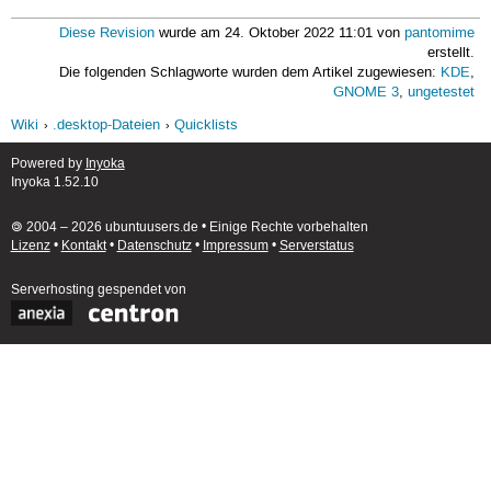
OnlyShowIn=GNOME;KDE
Diese Revision
wurde am 24. Oktober 2022 11:01 von
pantomime
erstellt.
Die folgenden Schlagworte wurden dem Artikel zugewiesen:
KDE
,
GNOME 3
,
ungetestet
Wiki
.desktop-Dateien
Quicklists
Powered by
Inyoka
Inyoka 1.52.10
🄯 2004 – 2026 ubuntuusers.de • Einige Rechte vorbehalten
Lizenz
•
Kontakt
•
Datenschutz
•
Impressum
•
Serverstatus
Serverhosting
gespendet von