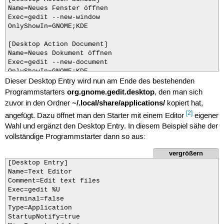
Name=Neues Fenster öffnen

Exec=gedit --new-window

OnlyShowIn=GNOME;KDE

[Desktop Action Document]

Name=Neues Dokument öffnen

Exec=gedit --new-document

OnlyShowIn=GNOME;KDE
Dieser Desktop Entry wird nun am Ende des bestehenden
org.gnome.gedit.desktop
Programmstarters
, den man sich
~/.local/share/applications/
zuvor in den Ordner
kopiert hat,
[2]
angefügt. Dazu öffnet man den Starter mit einem Editor
eigener
Wahl und ergänzt den Desktop Entry. In diesem Beispiel sähe der
vollständige Programmstarter dann so aus:
vergrößern
[Desktop Entry]

Name=Text Editor

Comment=Edit text files

Exec=gedit %U

Terminal=false

Type=Application

StartupNotify=true
