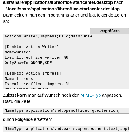
/usr/share/applications/libreoffice-startcenter.desktop
nach
~/.local/share/applications/libreoffice-startcenter.desktop
.
Dann editiert man den Programmstarter und fügt folgende Zeilen
an:
vergrößern
Actions=Writer;Impress;Calc;Math;Draw

[Desktop Action Writer]

Name=Writer

Exec=libreoffice -writer %U

OnlyShowIn=GNOME;KDE

[Desktop Action Impress]

Name=Impress

Exec=libreoffice -impress %U

OnlyShowIn=GNOME;KDE

Zuletzt kann man auf Wunsch noch den
MIME-Typ
anpassen.
[Desktop Action Calc]

Dazu die Zeile:
Name=Calc

Exec=libreoffice -calc %U

MimeType=application/vnd.openofficeorg.extension;
OnlyShowIn=GNOME;KDE

durch Folgende ersetzen:
[Desktop Action Math]

MimeType=application/vnd.oasis.opendocument.text;appli
Name=Math
