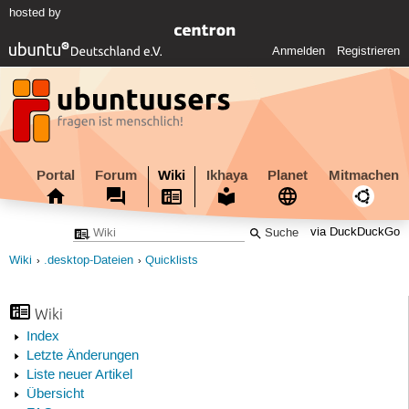
hosted by
Anmelden
Registrieren
Portal
Forum
Wiki
Ikhaya
Planet
Mitmachen
via DuckDuckGo
Wiki
.desktop-Dateien
Quicklists
Wiki
Index
Letzte Änderungen
Liste neuer Artikel
Übersicht