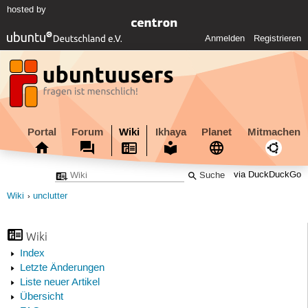
hosted by
Anmelden
Registrieren
Portal
Forum
Wiki
Ikhaya
Planet
Mitmachen
via DuckDuckGo
Wiki
unclutter
Wiki
Index
Letzte Änderungen
Liste neuer Artikel
Übersicht