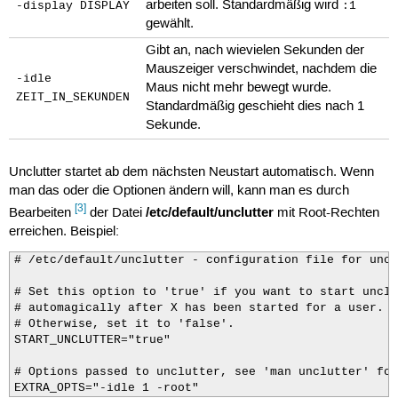
arbeiten soll. Standardmäßig wird
-display DISPLAY
:1
gewählt.
Gibt an, nach wievielen Sekunden der
Mauszeiger verschwindet, nachdem die
-idle
Maus nicht mehr bewegt wurde.
ZEIT_IN_SEKUNDEN
Standardmäßig geschieht dies nach 1
Sekunde.
Unclutter startet ab dem nächsten Neustart automatisch. Wenn
man das oder die Optionen ändern will, kann man es durch
[3]
/etc/default/unclutter
Bearbeiten
der Datei
mit Root-Rechten
erreichen. Beispiel:
# /etc/default/unclutter - configuration file for uncl
# Set this option to 'true' if you want to start unclu
# automagically after X has been started for a user.

# Otherwise, set it to 'false'.

START_UNCLUTTER="true"

# Options passed to unclutter, see 'man unclutter' for
EXTRA_OPTS="-idle 1 -root"