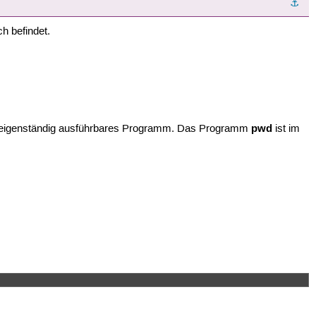
⚓︎
ch befindet.
pwd
s eigenständig ausführbares Programm. Das Programm
ist im