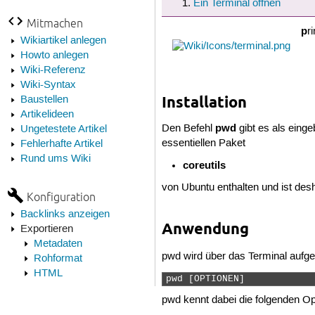
Ein Terminal öffnen
Mitmachen
p
r
Wikiartikel anlegen
Howto anlegen
Wiki-Referenz
Wiki-Syntax
Installation
Baustellen
Artikelideen
pwd
Den Befehl
gibt es als eing
Ungetestete Artikel
essentiellen Paket
Fehlerhafte Artikel
Rund ums Wiki
coreutils
von Ubuntu enthalten und ist desh
Konfiguration
Backlinks anzeigen
Anwendung
Exportieren
Metadaten
pwd wird über das Terminal aufg
Rohformat
HTML
pwd [OPTIONEN] 
pwd kennt dabei die folgenden Op