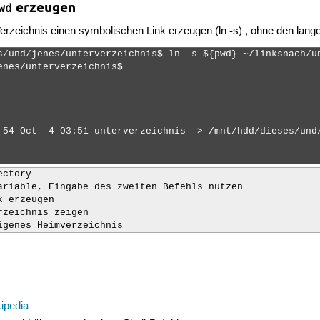
erzeugen
wd
erzeichnis einen symbolischen Link erzeugen (ln -s) , ohne den lan
s/und/jenes/unterverzeichnis$ ln -s ${pwd} ~/linksnach/un
enes/unterverzeichnis$ 

 54 Oct  4 03:51 unterverzeichnis -> /mnt/hdd/dieses/und/
ctory

ariable, Eingabe des zweiten Befehls nutzen

 erzeugen

zeichnis zeigen

igenes Heimverzeichnis
kipedia