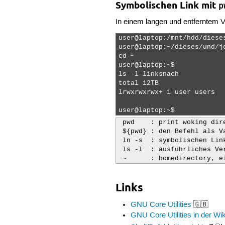
Symbolischen Link mit
p
In einem langen und entferntem V
user@laptop:/mnt/hdd/diese
user@laptop:~/dieses/und/j
cd ~

user@laptop:~$ 

ls -l linksnach

total 12TB 

lrwxrwxrwx+ 1 user users  
user@laptop:~$  
 pwd    : print woking dire
 ${pwd} : den Befehl als V
 ln -s  : symbolischen Link
 ls -l  : ausführliches Ver
 ~      : homedirectory, e
Links
GNU Core Utilities
🇬🇧
GNU Core Utilities in der Wi