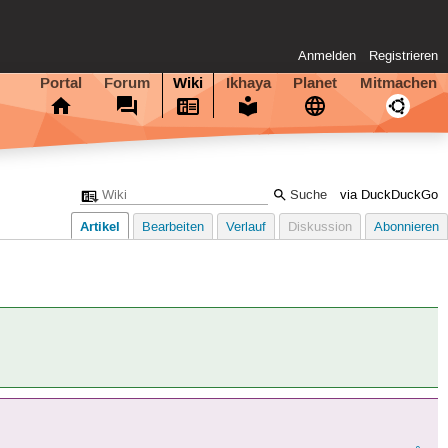
Anmelden
Registrieren
Portal
Forum
Wiki
Ikhaya
Planet
Mitmachen
via DuckDuckGo
Artikel
Bearbeiten
Verlauf
Diskussion
Abonnieren