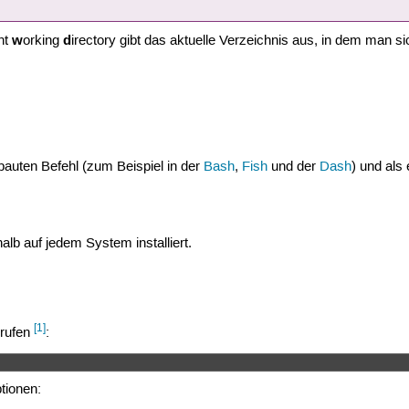
w
d
int
orking
irectory gibt das aktuelle Verzeichnis aus, in dem man si
ebauten Befehl (zum Beispiel in der
Bash
,
Fish
und der
Dash
) und al
alb auf jedem System installiert.
[1]
erufen
:
tionen: