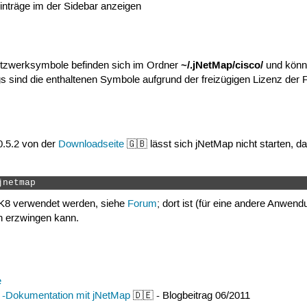
nträge im der Sidebar anzeigen
~/.jNetMap/cisco/
tzwerksymbole befinden sich im Ordner
und könn
ngs sind die enthaltenen Symbole aufgrund der freizügigen Lizenz der 
0.5.2 von der
Downloadseite
🇬🇧 lässt sich jNetMap nicht starten, 
jnetmap 
DK8 verwendet werden, siehe
Forum
; dort ist (für eine andere Anwen
n erzwingen kann.
e
-Dokumentation mit jNetMap
🇩🇪 - Blogbeitrag 06/2011