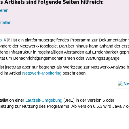
 Artikels sind folgende Seiten hilfreich:
ieren
tellen
p
🇬🇧 ist ein plattformübergreifendes Programm zur Dokumentation 
ndere der Netzwerk-Topologie. Darüber hinaus kann anhand der erste
ene Infrastruktur in regelmäßigen Abständen auf Erreichbarkeit gepr
nalität um Benachrichtigungsmechanismen oder Wartungszugänge.
t ist jNetMap aber nur begrenzt als Werkzeug zur Netzwerk-Analyse 
d im Artikel
Netzwerk-Monitoring
beschrieben.
tallation einer
Laufzeit-Umgebung
(JRE) in der Version 6 oder
setzung zur Nutzung des Programms. Ab Version 0.5.3 wird Java 7 od