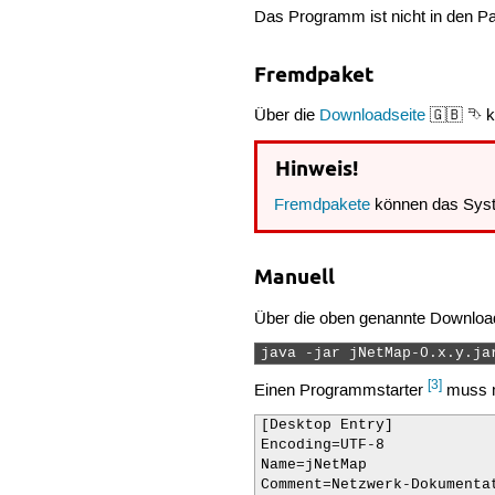
Das Programm ist nicht in den Pa
Fremdpaket
Über die
Downloadseite
🇬🇧 ⮷ ka
Hinweis!
Fremdpakete
können das Syst
Manuell
Über die oben genannte Downloa
java -jar jNetMap-0.x.y.ja
[3]
Einen Programmstarter
muss m
[Desktop Entry]

Encoding=UTF-8

Name=jNetMap

Comment=Netzwerk-Dokumentat