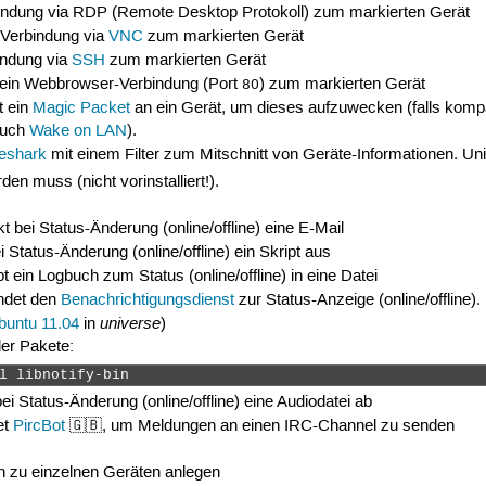
rbindung via RDP (Remote Desktop Protokoll) zum markierten Gerät
e Verbindung via
VNC
zum markierten Gerät
bindung via
SSH
zum markierten Gerät
t ein Webbrowser-Verbindung (Port
) zum markierten Gerät
80
t ein
Magic Packet
an ein Gerät, um dieses aufzuwecken (falls komp
 auch
Wake on LAN
).
eshark
mit einem Filter zum Mitschnitt von Geräte-Informationen. Un
den muss (nicht vorinstalliert!).
t bei Status-Änderung (online/offline) eine E-Mail
ei Status-Änderung (online/offline) ein Skript aus
bt ein Logbuch zum Status (online/offline) in eine Datei
ndet den
Benachrichtigungsdienst
zur Status-Anzeige (online/offline).
universe
buntu 11.04
in
)
der Pakete:
l libnotify-bin 
bei Status-Änderung (online/offline) eine Audiodatei ab
et
PircBot
🇬🇧, um Meldungen an einen IRC-Channel zu senden
n zu einzelnen Geräten anlegen