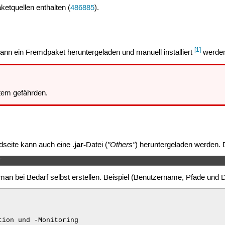
ketquellen enthalten (
486885
).
[1]
nn ein Fremdpaket heruntergeladen und manuell installiert
werde
em gefährden.
.jar
"Others"
dseite kann auch eine
-Datei (
) heruntergeladen werden. D
r 
an bei Bedarf selbst erstellen. Beispiel (Benutzername, Pfade und
ion und -Monitoring
