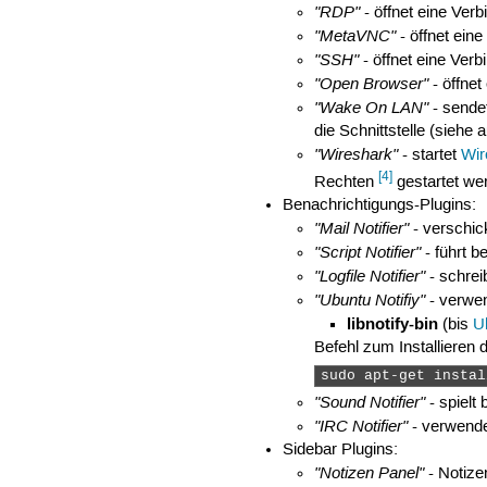
"RDP"
- öffnet eine Ve
"MetaVNC"
- öffnet ein
"SSH"
- öffnet eine Ver
"Open Browser"
- öffne
"Wake On LAN"
- sende
die Schnittstelle (siehe
"Wireshark"
- startet
Wir
[4]
Rechten
gestartet wer
Benachrichtigungs-Plugins:
"Mail Notifier"
- verschick
"Script Notifier"
- führt b
"Logfile Notifier"
- schrei
"Ubuntu Notifiy"
- verwe
libnotify-bin
(bis
U
Befehl zum Installieren 
sudo apt-get instal
"Sound Notifier"
- spielt 
"IRC Notifier"
- verwend
Sidebar Plugins:
"Notizen Panel"
- Notize