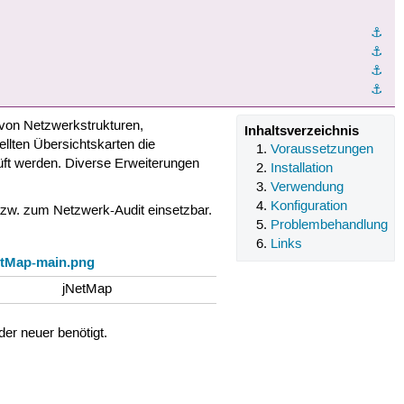
⚓︎
⚓︎
⚓︎
⚓︎
von Netzwerkstrukturen,
Inhaltsverzeichnis
llten Übersichtskarten die
Voraussetzungen
üft werden. Diverse Erweiterungen
Installation
Verwendung
Konfiguration
bzw. zum Netzwerk-Audit einsetzbar.
Problembehandlung
Links
jNetMap
er neuer benötigt.