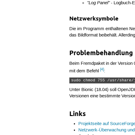
"Log Panel"
- Logbuch-Ei
Netzwerksymbole
Die im Programm enthaltenen Ne
das Bildformat beibehält. Allerdi
Problembehandlung
Beim Fremdpaket in der Version 
[4]
mit dem Befehl
:
sudo chmod 755 /usr/share/
Unter Bionic (18.04) soll OpenJ
Versionen eine bestimmte Versio
Links
Projektseite auf SourceForg
Netzwerk-Überwachung und 