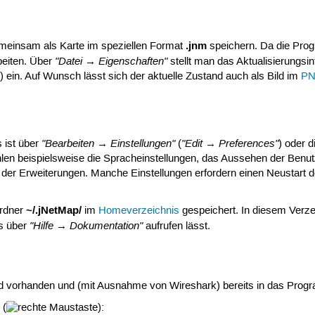
.jnm
emeinsam als Karte im speziellen Format
speichern. Da die Prog
"Datei → Eigenschaften"
beiten. Über
stellt man das Aktualisierungsin
s
) ein. Auf Wunsch lässt sich der aktuelle Zustand auch als Bild im
P
"Bearbeiten → Einstellungen"
"Edit → Preferences"
 ist über
(
) oder 
en beispielsweise die Spracheinstellungen, das Aussehen der Benutze
 der Erweiterungen. Manche Einstellungen erfordern einen Neustart
~/.jNetMap/
Ordner
im
Homeverzeichnis
gespeichert. In diesem Verze
"Hilfe → Dokumentation"
ms über
aufrufen lässt.
d vorhanden und (mit Ausnahme von Wireshark) bereits in das Progra
 (
):