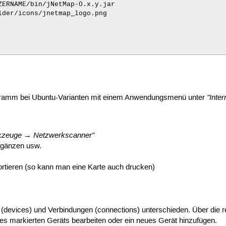
ZERNAME/bin/jNetMap-0.x.y.jar

lder/icons/jnetmap_logo.png

"Inte
rogramm bei Ubuntu-Varianten mit einem Anwendungsmenü unter
kzeuge → Netzwerkscanner"
rgänzen usw.
portieren (so kann man eine Karte auch drucken)
n (devices) und Verbindungen (connections) unterschieden. Über die
nes markierten Geräts bearbeiten oder ein neues Gerät hinzufügen.