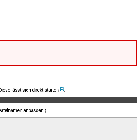
n.
[2]
iese lässt sich direkt starten
:
 Dateinamen anpassen!):