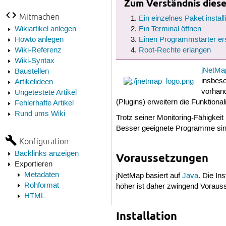
Zum Verständnis dieses
Mitmachen
Ein einzelnes Paket install
Wikiartikel anlegen
Ein Terminal öffnen
Howto anlegen
Einen Programmstarter ers
Wiki-Referenz
Root-Rechte erlangen
Wiki-Syntax
jNetMa
Baustellen
insbeso
Artikelideen
vorhand
Ungetestete Artikel
(Plugins) erweitern die Funktio
Fehlerhafte Artikel
Rund ums Wiki
Trotz seiner Monitoring-Fähigkei
Besser geeignete Programme sin
Konfiguration
Backlinks anzeigen
Voraussetzungen
Exportieren
Metadaten
jNetMap basiert auf
Java
. Die Ins
Rohformat
höher ist daher zwingend Voraus
HTML
Installation