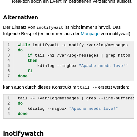
Reaktion solch ein Event im betroffenen Verzeichnis auslöst.
Alternativen
Der Einsatz von
ist nicht immer sinnvoll. Das
inotifywait
folgende Beispiel (entnommen aus der
Manpage
von inotifywait)
1
while
inotifywait
-e
modify
2
do
3
if
tail
-n1
/var/log/messages
|
grep
4
then
5
kdialog
--msgbox
"Apache needs love!"
6
fi
7
done
kann auch durch dieses Konstrukt mit
ersetzt werden:
tail -F
1
tail
-F
/var/log/messages
|
grep
--line-buffered
2
do
3
kdialog
--msgbox
"Apache needs love!"
4
done
inotifywatch