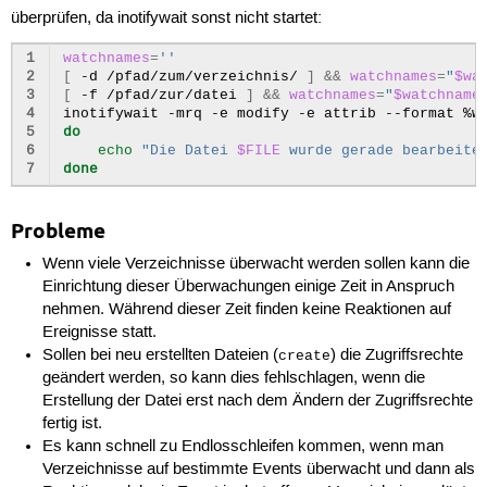
überprüfen, da inotifywait sonst nicht startet:
1
watchnames
=
''
2
[
-d
/pfad/zum/verzeichnis/
]
&&
watchnames
=
"
$wa
3
[
-f
/pfad/zur/datei
]
&&
watchnames
=
"
$watchname
4
inotifywait
-mrq
-e
modify
-e
attrib
--format
%w
5
do
6
echo
"Die Datei 
$FILE
 wurde gerade bearbeite
7
done
Probleme
Wenn viele Verzeichnisse überwacht werden sollen kann die
Einrichtung dieser Überwachungen einige Zeit in Anspruch
nehmen. Während dieser Zeit finden keine Reaktionen auf
Ereignisse statt.
Sollen bei neu erstellten Dateien (
) die Zugriffsrechte
create
geändert werden, so kann dies fehlschlagen, wenn die
Erstellung der Datei erst nach dem Ändern der Zugriffsrechte
fertig ist.
Es kann schnell zu Endlosschleifen kommen, wenn man
Verzeichnisse auf bestimmte Events überwacht und dann als