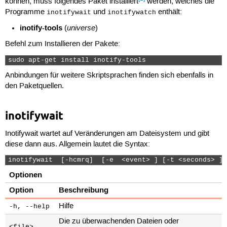
können, muss folgendes Paket installiert
werden, welches die
Programme
und
enthält:
inotifywait
inotifywatch
inotify-tools
universe
(
)
Befehl zum Installieren der Pakete:
sudo apt-get install inotify-tools 
Anbindungen für weitere Skriptsprachen finden sich ebenfalls in
den Paketquellen.
inotifywait
Inotifywait wartet auf Veränderungen am Dateisystem und gibt
diese dann aus. Allgemein lautet die Syntax:
inotifywait  [-hcmrq]  [-e  <event> ] [-t <seconds> ] 
Optionen
Option
Beschreibung
Hilfe
-h, --help
Die zu überwachenden Dateien oder
<file>