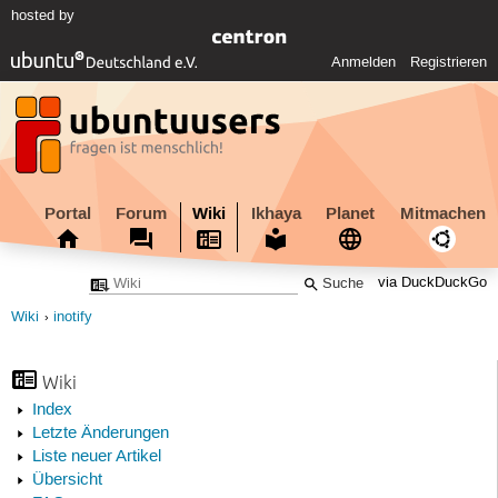
hosted by
Anmelden
Registrieren
Portal
Forum
Wiki
Ikhaya
Planet
Mitmachen
via DuckDuckGo
Wiki
inotify
Wiki
Index
Letzte Änderungen
Liste neuer Artikel
Übersicht