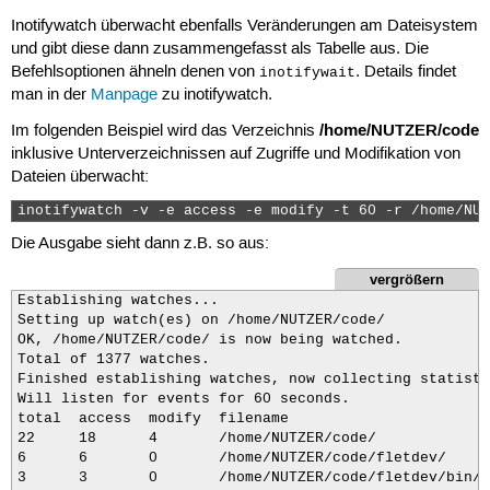
Inotifywatch überwacht ebenfalls Veränderungen am Dateisystem
und gibt diese dann zusammengefasst als Tabelle aus. Die
Befehlsoptionen ähneln denen von
. Details findet
inotifywait
man in der
Manpage
zu inotifywatch.
/home/NUTZER/code
Im folgenden Beispiel wird das Verzeichnis
inklusive Unterverzeichnissen auf Zugriffe und Modifikation von
Dateien überwacht:
inotifywatch -v -e access -e modify -t 60 -r /home/NUT
Die Ausgabe sieht dann z.B. so aus:
vergrößern
Establishing watches...

Setting up watch(es) on /home/NUTZER/code/

OK, /home/NUTZER/code/ is now being watched.

Total of 1377 watches.

Finished establishing watches, now collecting statisti
Will listen for events for 60 seconds.

total  access  modify  filename

22     18      4       /home/NUTZER/code/

6      6       0       /home/NUTZER/code/fletdev/

3      3       0       /home/NUTZER/code/fletdev/bin/
