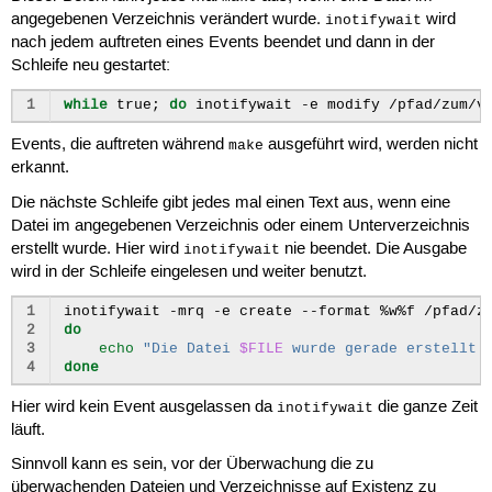
angegebenen Verzeichnis verändert wurde.
wird
inotifywait
nach jedem auftreten eines Events beendet und dann in der
Schleife neu gestartet:
1
while
true
;
do
inotifywait
-e
modify
/pfad/zum/v
Events, die auftreten während
ausgeführt wird, werden nicht
make
erkannt.
Die nächste Schleife gibt jedes mal einen Text aus, wenn eine
Datei im angegebenen Verzeichnis oder einem Unterverzeichnis
erstellt wurde. Hier wird
nie beendet. Die Ausgabe
inotifywait
wird in der Schleife eingelesen und weiter benutzt.
1
inotifywait
-mrq
-e
create
--format
%w%f
/pfad/z
2
do
3
echo
"Die Datei 
$FILE
 wurde gerade erstellt.
4
done
Hier wird kein Event ausgelassen da
die ganze Zeit
inotifywait
läuft.
Sinnvoll kann es sein, vor der Überwachung die zu
überwachenden Dateien und Verzeichnisse auf Existenz zu