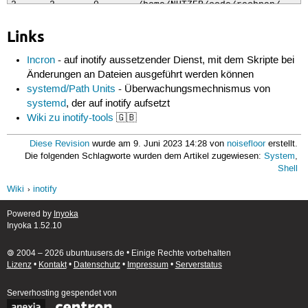
2      2       0       /home/NUTZER/code/rechnen/
Links
Incron
- auf inotify aussetzender Dienst, mit dem Skripte bei
Änderungen an Dateien ausgeführt werden können
systemd/Path Units
- Überwachungsmechnismus von
systemd
, der auf inotify aufsetzt
Wiki zu inotify-tools
🇬🇧
Diese Revision
wurde am 9. Juni 2023 14:28 von
noisefloor
erstellt.
Die folgenden Schlagworte wurden dem Artikel zugewiesen:
System
,
Shell
Wiki
inotify
Powered by
Inyoka
Inyoka 1.52.10
🄯 2004 – 2026 ubuntuusers.de • Einige Rechte vorbehalten
Lizenz
•
Kontakt
•
Datenschutz
•
Impressum
•
Serverstatus
Serverhosting
gespendet von