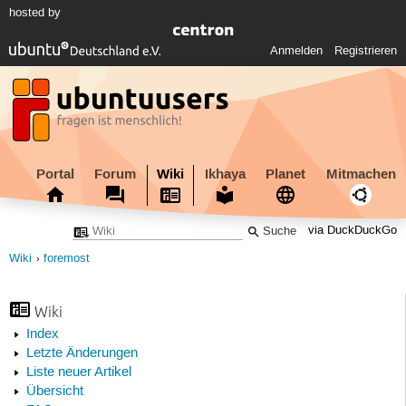
hosted by
Anmelden
Registrieren
Portal
Forum
Wiki
Ikhaya
Planet
Mitmachen
via DuckDuckGo
Wiki
foremost
Wiki
Index
Letzte Änderungen
Liste neuer Artikel
Übersicht