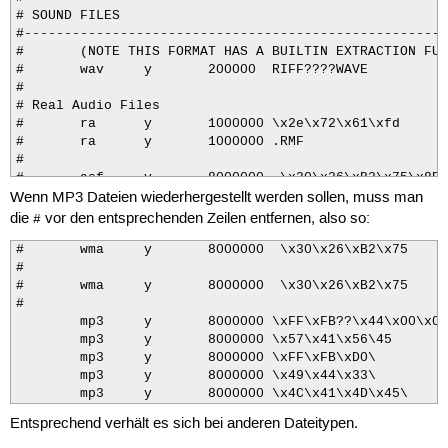
# SOUND FILES

#------------------------------------------------------
#	(NOTE THIS FORMAT HAS A BUILTIN EXTRACTION FUNCTION)

#	wav     y	200000	RIFF????WAVE

#

# Real Audio Files

#	ra	y	1000000	\x2e\x72\x61\xfd

#	ra	y	1000000	.RMF

#

#	asf     y       8000000	 \x30\x26\xB2\x75\x8E\x66\xCF\x11\xA6\xD9\x00\xAA\x00\x62\xCE\x6C

Wenn MP3 Dateien wiederhergestellt werden sollen, muss man
#

#	wmv     y       20000000 \x30\x26\xB2\x75\x8E\x66\xCF\x11\xA6\xD9\x00\xAA\x00\x62\xCE\x6C

die
vor den entsprechenden Zeilen entfernen, also so:
#
#

#	wma     y       8000000  \x30\x26\xB2\x75    \x00\x00\x00\xFF

#	wma     y       8000000  \x30\x26\xB2\x75    \x00\x00\x00\xFF

#

#

#	wma     y       8000000  \x30\x26\xB2\x75    \x52\x9A\x12\x46

#	wma     y       8000000  \x30\x26\xB2\x75    \x52\x9A\x12\x46

#

#

#	mp3     y    	8000000 \xFF\xFB??\x44\x00\x00

	mp3     y    	8000000 \xFF\xFB??\x44\x00\x00

#	mp3     y    	8000000 \x57\x41\x56\45            \x00\x00\xFF\

	mp3     y    	8000000 \x57\x41\x56\45            \x00\x00\xFF\

#	mp3     y    	8000000 \xFF\xFB\xD0\            \xD1\x35\x51\xCC\

	mp3     y    	8000000 \xFF\xFB\xD0\            \xD1\x35\x51\xCC\

#	mp3     y    	8000000 \x49\x44\x33\

	mp3     y    	8000000 \x49\x44\x33\

#	mp3     y    	8000000 \x4C\x41\x4D\x45\
	mp3     y    	8000000 \x4C\x41\x4D\x45\
Entsprechend verhält es sich bei anderen Dateitypen.