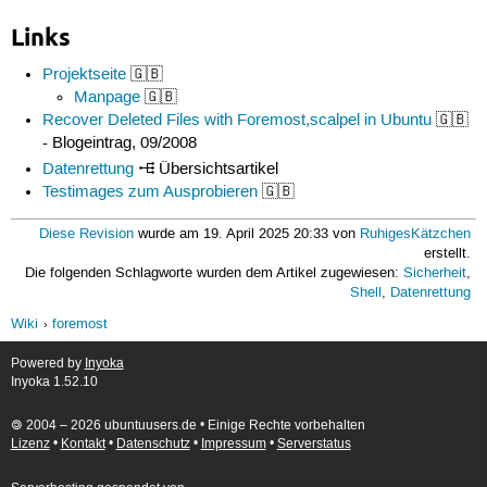
Links
Projektseite
🇬🇧
Manpage
🇬🇧
Recover Deleted Files with Foremost,scalpel in Ubuntu
🇬🇧
- Blogeintrag, 09/2008
Datenrettung
Übersichtsartikel
Testimages zum Ausprobieren
🇬🇧
Diese Revision
wurde am 19. April 2025 20:33 von
RuhigesKätzchen
erstellt.
Die folgenden Schlagworte wurden dem Artikel zugewiesen:
Sicherheit
,
Shell
,
Datenrettung
Wiki
foremost
Powered by
Inyoka
Inyoka 1.52.10
🄯 2004 – 2026 ubuntuusers.de • Einige Rechte vorbehalten
Lizenz
•
Kontakt
•
Datenschutz
•
Impressum
•
Serverstatus