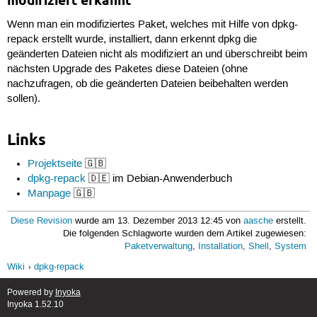
modifiziert erkannt
Wenn man ein modifiziertes Paket, welches mit Hilfe von dpkg-
repack erstellt wurde, installiert, dann erkennt dpkg die
geänderten Dateien nicht als modifiziert an und überschreibt beim
nächsten Upgrade des Paketes diese Dateien (ohne
nachzufragen, ob die geänderten Dateien beibehalten werden
sollen).
Links
Projektseite
🇬🇧
dpkg-repack
🇩🇪 im Debian-Anwenderbuch
Manpage
🇬🇧
Diese Revision
wurde am 13. Dezember 2013 12:45 von
aasche
erstellt.
Die folgenden Schlagworte wurden dem Artikel zugewiesen:
Paketverwaltung
,
Installation
,
Shell
,
System
Wiki
dpkg-repack
Powered by
Inyoka
Inyoka 1.52.10