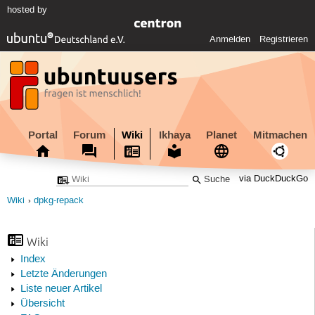
hosted by
Anmelden
Registrieren
Portal
Forum
Wiki
Ikhaya
Planet
Mitmachen
via DuckDuckGo
Wiki
dpkg-repack
Wiki
Index
Letzte Änderungen
Liste neuer Artikel
Übersicht