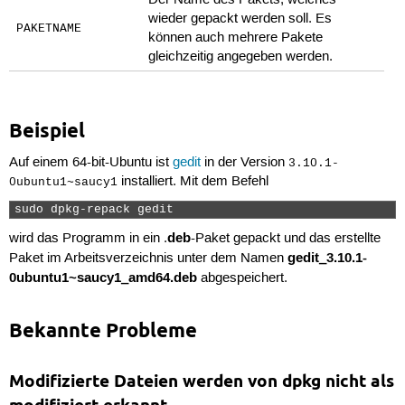
Der Name des Pakets, welches
wieder gepackt werden soll. Es
PAKETNAME
können auch mehrere Pakete
gleichzeitig angegeben werden.
Beispiel
Auf einem 64-bit-Ubuntu ist
gedit
in der Version
3.10.1-
installiert. Mit dem Befehl
0ubuntu1~saucy1
sudo dpkg-repack gedit 
deb
wird das Programm in ein .
-Paket gepackt und das erstellte
gedit_3.10.1-
Paket im Arbeitsverzeichnis unter dem Namen
0ubuntu1~saucy1_amd64.deb
abgespeichert.
Bekannte Probleme
Modifizierte Dateien werden von dpkg nicht als