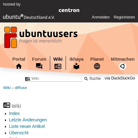
hosted by
Anmelden
Registrieren
Portal
Forum
Wiki
Ikhaya
Planet
Mitmachen
via DuckDuckGo
Wiki
diffuse
Wiki
Index
Letzte Änderungen
Liste neuer Artikel
Übersicht