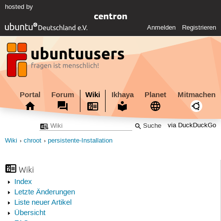
hosted by
Anmelden
Registrieren
Portal
Forum
Wiki
Ikhaya
Planet
Mitmachen
via DuckDuckGo
Wiki
chroot
persistente-Installation
Wiki
Index
Letzte Änderungen
Liste neuer Artikel
Übersicht