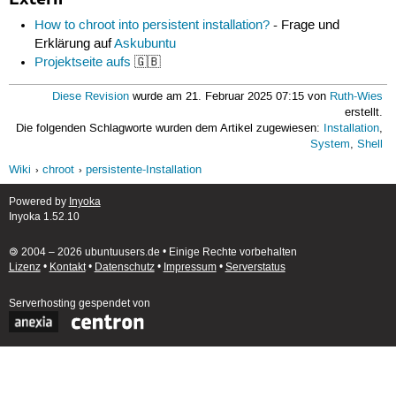
How to chroot into persistent installation?
- Frage und
Erklärung auf
Askubuntu
Projektseite aufs
🇬🇧
Diese Revision
wurde am 21. Februar 2025 07:15 von
Ruth-Wies
erstellt.
Die folgenden Schlagworte wurden dem Artikel zugewiesen:
Installation
,
System
,
Shell
Wiki
chroot
persistente-Installation
Powered by
Inyoka
Inyoka 1.52.10
🄯 2004 – 2026 ubuntuusers.de • Einige Rechte vorbehalten
Lizenz
•
Kontakt
•
Datenschutz
•
Impressum
•
Serverstatus
Serverhosting
gespendet von