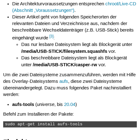
Die Architekturvoraussetzungen entsprechen
chroot/Live-CD
(Abschnitt „Voraussetzungen“)
.
Dieser Artikel geht von folgenden Speicherorten der
relevanten Dateien und Verzeichnisse aus, nachdem der
beschreibbare Wechseldatenträger (z.B. USB-Stick) bereits
[3]
eingehängt wurde
:
Das nur lesbare Dateisystem liegt als Blockgerät unter
/media/USB-STICK/filesystem.squashfs
vor.
Das beschreibbare Dateisystem liegt als Blockgerät
/media/USB-STICK/casper-rw
unter
vor.
Um die zwei Dateisysteme zusammenzuführen, werden mit Hilfe
des Overlay-Dateisystems
aufs
, diese zwei Dateisysteme
übereinandergelegt. Dazu muss folgendes Paket nachinstalliert
werden:
aufs-tools
universe
(
, bis
20.04
)
Befehl zum Installieren der Pakete:
sudo apt-get install aufs-tools 