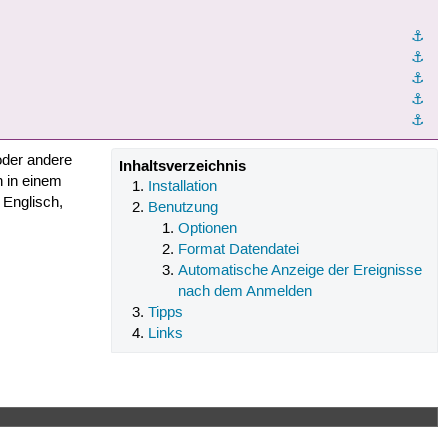
⚓︎
⚓︎
⚓︎
⚓︎
⚓︎
oder andere
Inhaltsverzeichnis
 in einem
Installation
 Englisch,
Benutzung
Optionen
Format Datendatei
Automatische Anzeige der Ereignisse
nach dem Anmelden
Tipps
Links