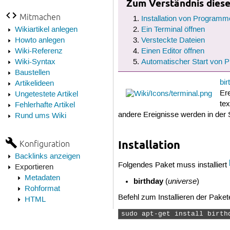
Zum Verständnis dieses
Mitmachen
Installation von Programm
Wikiartikel anlegen
Ein Terminal öffnen
Howto anlegen
Versteckte Dateien
Wiki-Referenz
Einen Editor öffnen
Wiki-Syntax
Automatischer Start von
Baustellen
bir
Artikelideen
Er
Ungetestete Artikel
tex
Fehlerhafte Artikel
andere Ereignisse werden in der
Rund ums Wiki
Installation
Konfiguration
Backlinks anzeigen
Folgendes Paket muss installiert
Exportieren
Metadaten
birthday
universe
(
)
Rohformat
Befehl zum Installieren der Paket
HTML
sudo apt-get install birth