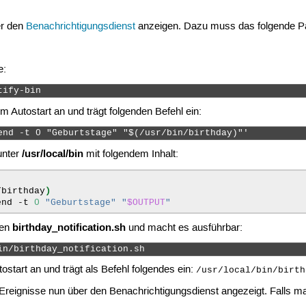
er den
Benachrichtigungsdienst
anzeigen. Dazu muss das folgende Pak
e:
tify-bin 
m Autostart an und trägt folgenden Befehl ein:
end -t 0 "Geburtstage" "$(/usr/bin/birthday)"' 
/usr/local/bin
 unter
mit folgendem Inhalt:
/birthday
)
end
-t
0
"Geburtstage"
"
$OUTPUT
"
birthday_notification.sh
men
und macht es ausführbar:
in/birthday_notification.sh 
ostart an und trägt als Befehl folgendes ein:
/usr/local/bin/birth
eignisse nun über den Benachrichtigungsdienst angezeigt. Falls m