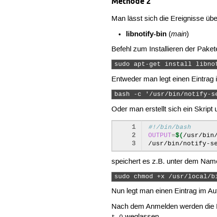
Methode 2
Man lässt sich die Ereignisse üb
libnotify-bin
main
(
)
Befehl zum Installieren der Paket
sudo apt-get install libno
Entweder man legt einen Eintrag i
bash -c '/usr/bin/notify-s
Oder man erstellt sich ein Skript
1
#!/bin/bash
2
OUTPUT
=
$(
/usr/bin
3
/usr/bin/notify-s
speichert es z.B. unter dem Na
sudo chmod +x /usr/local/b
Nun legt man einen Eintrag im Aut
Nach dem Anmelden werden die Er
weglassen.