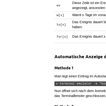
Diese Zeile ist ein Er
ev
angezeigt, ansonsten 
Warnt x Tage im vorau
w[x]
Das Ereignis dauert 
to[x]
haben.
Das Ereignis dauert x
for[x]
Automatische Anzeige d
Methode 1
Man legt einen Eintrag im Autost
x-terminal-emulator -e "ba
Nun öffnet sich nach dem Anmeld
das Terminalfenster geschlossen