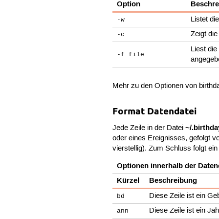
Option
Beschre
Listet d
-w
Zeigt di
-c
Liest di
-f file
angegeb
Mehr zu den Optionen von birthda
Format Datendatei
~/.birthd
Jede Zeile in der Datei
oder eines Ereignisses, gefolgt 
vierstellig). Zum Schluss folgt ei
Optionen innerhalb der Daten
Kürzel
Beschreibung
Diese Zeile ist ein Ge
bd
Diese Zeile ist ein Ja
ann