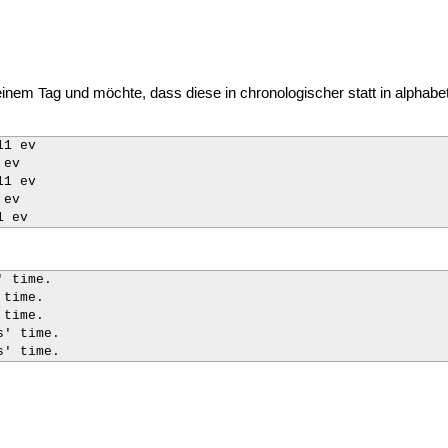
nem Tag und möchte, dass diese in chronologischer statt in alphabe
1 ev

ev

1 ev

ev

1 ev
 time.

time.

time.

' time.

s' time.