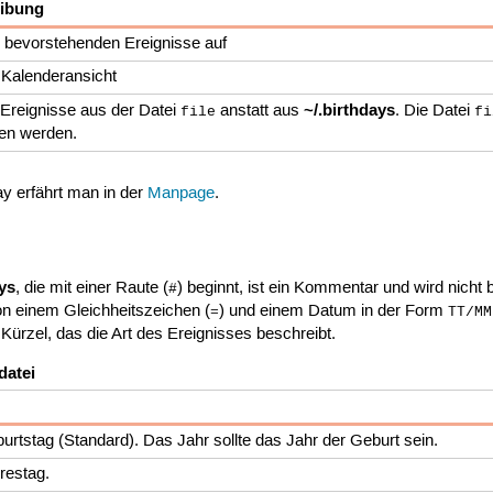
ibung
ie bevorstehenden Ereignisse auf
e Kalenderansicht
~/.birthdays
e Ereignisse aus der Datei
anstatt aus
. Die Datei
file
fi
en werden.
y erfährt man in der
Manpage
.
ays
, die mit einer Raute (
) beginnt, ist ein Kommentar und wird nich
#
von einem Gleichheitszeichen (
) und einem Datum in der Form
=
TT/MM
n Kürzel, das die Art des Ereignisses beschreibt.
datei
burtstag (Standard). Das Jahr sollte das Jahr der Geburt sein.
hrestag.