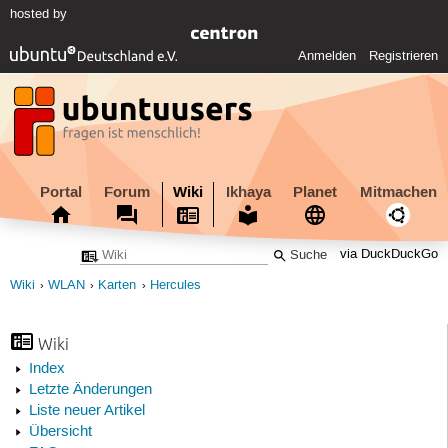
hosted by
Anmelden
Registrieren
Portal
Forum
Wiki
Ikhaya
Planet
Mitmachen
via DuckDuckGo
Wiki
WLAN
Karten
Hercules
Wiki
Index
Letzte Änderungen
Liste neuer Artikel
Übersicht