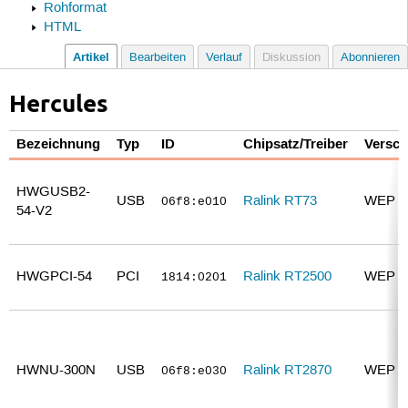
Rohformat
HTML
Artikel
Bearbeiten
Verlauf
Diskussion
Abonnieren
Hercules
Bezeichnung
Typ
ID
Chipsatz/Treiber
Versch
HWGUSB2-
USB
Ralink RT73
WEP 
06f8:e010
54-V2
HWGPCI-54
PCI
Ralink RT2500
WEP 
1814:0201
HWNU-300N
USB
Ralink RT2870
WEP 
06f8:e030