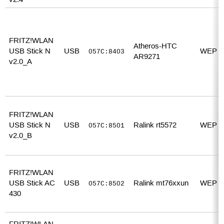
v2.4
FRITZ!WLAN
Atheros-HTC
USB Stick N
USB
WEP 
057C:8403
AR9271
v2.0_A
FRITZ!WLAN
USB Stick N
USB
Ralink rt5572
WEP 
057C:8501
v2.0_B
FRITZ!WLAN
USB Stick AC
USB
Ralink mt76xxun
WEP 
057C:8502
430