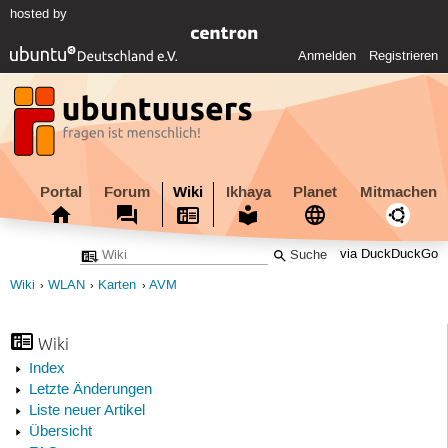
hosted by
Anmelden
Registrieren
Portal
Forum
Wiki
Ikhaya
Planet
Mitmachen
via DuckDuckGo
Wiki
WLAN
Karten
AVM
Wiki
Index
Letzte Änderungen
Liste neuer Artikel
Übersicht