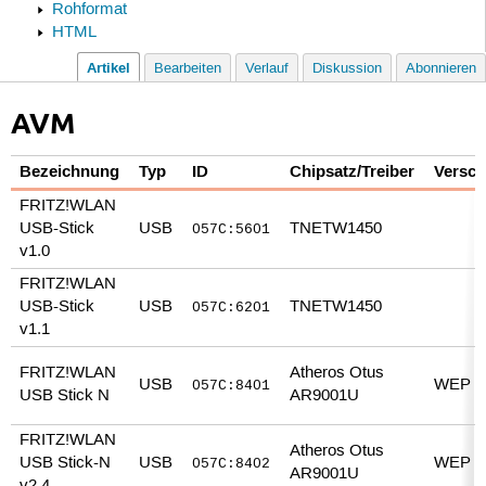
Rohformat
HTML
Artikel
Bearbeiten
Verlauf
Diskussion
Abonnieren
AVM
Bezeichnung
Typ
ID
Chipsatz/Treiber
Versch
FRITZ!WLAN
USB-Stick
USB
TNETW1450
057C:5601
v1.0
FRITZ!WLAN
USB-Stick
USB
TNETW1450
057C:6201
v1.1
FRITZ!WLAN
Atheros Otus
USB
WEP 
057C:8401
USB Stick N
AR9001U
FRITZ!WLAN
Atheros Otus
USB Stick-N
USB
WEP 
057C:8402
AR9001U