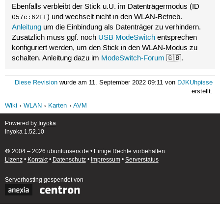
Ebenfalls verbleibt der Stick u.U. im Datenträgermodus (ID
) und wechselt nicht in den WLAN-Betrieb.
057c:62ff
Anleitung
um die Einbindung als Datenträger zu verhindern.
Zusätzlich muss ggf. noch
USB ModeSwitch
entsprechen
konfiguriert werden, um den Stick in den WLAN-Modus zu
schalten. Anleitung dazu im
ModeSwitch-Forum
🇬🇧.
Diese Revision
wurde am 11. September 2022 09:11 von
DJKUhpisse
erstellt.
Wiki
WLAN
Karten
AVM
Powered by
Inyoka
Inyoka 1.52.10
🄯 2004 – 2026 ubuntuusers.de • Einige Rechte vorbehalten
Lizenz
•
Kontakt
•
Datenschutz
•
Impressum
•
Serverstatus
Serverhosting
gespendet von