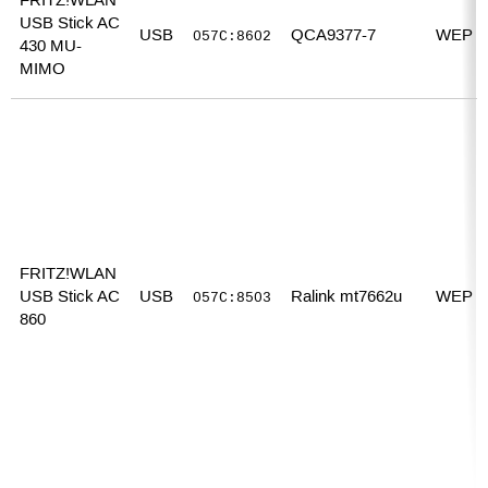
FRITZ!WLAN
USB Stick AC
USB
QCA9377-7
WEP 
057C:8602
430 MU-
MIMO
FRITZ!WLAN
USB Stick AC
USB
Ralink mt7662u
WEP 
057C:8503
860