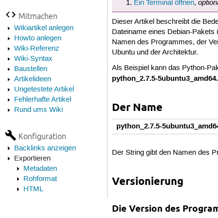
option
Ein Terminal öffnen
,
Mitmachen
Dieser Artikel beschreibt die B
Wikiartikel anlegen
Dateiname eines Debian-Pakets i
Howto anlegen
Namen des Programmes, der Vers
Wiki-Referenz
Ubuntu und der Architektur.
Wiki-Syntax
Als Beispiel kann das Python-Pa
Baustellen
python_2.7.5-5ubuntu3_amd64
Artikelideen
Ungetestete Artikel
Fehlerhafte Artikel
Der Name
Rund ums Wiki
python_2.7.5-5ubuntu3_amd6
Konfiguration
Backlinks anzeigen
Der String gibt den Namen des P
Exportieren
Metadaten
Rohformat
Versionierung
HTML
Die Version des Progr