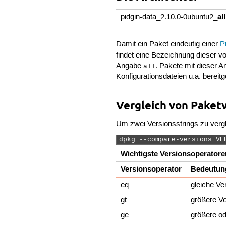
all
pidgin-data_2.10.0-0ubuntu2_
Damit ein Paket eindeutig einer
P
findet eine Bezeichnung dieser v
Angabe
. Pakete mit dieser 
all
Konfigurationsdateien u.ä. bereitg
Vergleich von Paket
Um zwei Versionsstrings zu verg
dpkg --compare-versions VE
Wichtigste Versionsoperatore
Versionsoperator
Bedeutun
eq
gleiche Ve
gt
größere Ve
ge
größere od