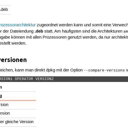
.deb
rozessorarchitektur
zugeordnet werden kann und somit eine Verwechsl
.deb
or der Dateiendung
statt. Am häufigsten sind die Architekturen
a
Angabe können mit allen Prozessoren genutzt werden, da nur architek
estellt werden.
versionen
leichen, kann man direkt dpkg mit der Option
v
--compare-versions
RSION1 OPERATOR VERSION2 
n
g
rsion
rsion
er gleiche Version