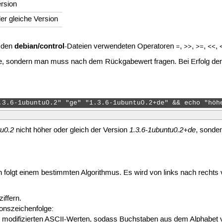
ersion
der gleiche Version
debian/control
n den
-Dateien verwendeten Operatoren
,
,
,
,
=
>>
>=
<<
e, sondern man muss nach dem Rückgabewert fragen. Bei Erfolg der 
.3.6-1ubuntu0.2" "ge" "1.3.6-1ubuntu0.2+de" && echo "höh
tu0.2
1.3.6-1ubuntu0.2+de
nicht höher oder gleich der Version
, sonder
 folgt einem bestimmten Algorithmus. Es wird von links nach rechts
iffern.
onszeichenfolge:
h modifizierten ASCII-Werten, sodass Buchstaben aus dem Alphabet v