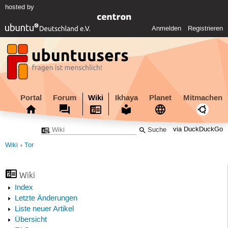
hosted by
Anmelden
Registrieren
Portal
Forum
Wiki
Ikhaya
Planet
Mitmachen
via DuckDuckGo
Wiki
Tor
Wiki
Index
Letzte Änderungen
Liste neuer Artikel
Übersicht