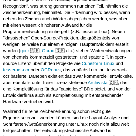
R
ecognition", was streng genommen nur einen Teil, nämlich die
Zeichenerkennung, beinhaltet. Die Erkennung wird besser, wenn
neben den Zeichen auch Wörter abgeglichen werden, was aber
mit einen wesentlich höheren Aufwand für die
Programmentwicklung einhergeht (z.B. tesseract-ocr). Neben
"klassischen" Open-Source-Projekten, die größtenteils von
wenigen, teilweise nur einem einzigen, Hauptentwicklern erstellt
wurden (
gocr
🇬🇧,
Ocrad
🇬🇧 etc.) stehen Weiterentwicklungen
von ehemals kommerziell gestarteten, und später z.T. in open-
source-Lizenz überführten Projekte wie
Cuneiform-Linux
und
tesseract-ocr
oder
OCRopus
, das zunächst u.a. auf tesseract-
ocr basierte. Daneben existiert das zwar kommerziell entwickelte,
aber ebenfalls unter freier Lizenz stehende
Archivista
🇨🇭, das
eine Komplettlösung für das "papierlose" Büro bietet, und von der
Entwicklerfirma auch als Komplettlösung mit entsprechender
Hardware vertrieben wird.
Während für reine Zeichenerkennung schon recht gute
Ergebnisse erzielt werden können, sind die Layout-Analyse und
Schriftarten-/Größenerkennung unter Linux noch nicht allzu weit
fortgeschritten. Der entwickungstechnische Aufwand ist