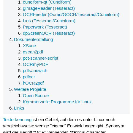
cuneiform-qt (Cuneiform)
gImageReader (Tesseract)
OCRFeeder (Ocrad/GOCR/Tesseract/Cuneiform)
Lios (Tesseract/Cuneiform)
Paperwork (Tesseract)
dpScreenOCR (Tesseract)
Dokumenterstellung
XSane
gscan2pdf
pct-scanner-script
OCRmyPDF
pdfsandwich
pdfocr
hOCR2pdf
Weitere Projekte
Open Source
Kommerzielle Programme für Linux
Links
Texterkennung
ist ein Gebiet, auf dem es unter Linux noch
vergleichsweise wenige "eigene" Entwicklungen gibt. Synonym
O
C
wird der Begriff "OCR" verwendet, "
ptical
haracter