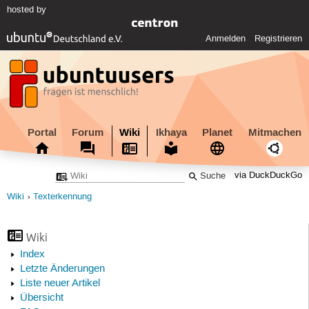
hosted by
Anmelden
Registrieren
Portal
Forum
Wiki
Ikhaya
Planet
Mitmachen
via DuckDuckGo
Wiki
Texterkennung
Wiki
Index
Letzte Änderungen
Liste neuer Artikel
Übersicht