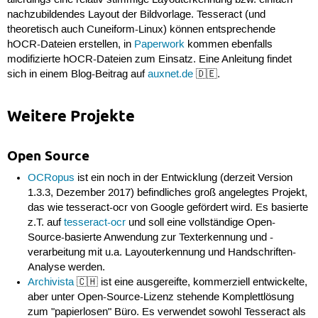
allerdings eine relativ stimmige Layouterkennung bzw. einfach
nachzubildendes Layout der Bildvorlage. Tesseract (und
theoretisch auch Cuneiform-Linux) können entsprechende
hOCR-Dateien erstellen, in
Paperwork
kommen ebenfalls
modifizierte hOCR-Dateien zum Einsatz. Eine Anleitung findet
sich in einem Blog-Beitrag auf
auxnet.de
🇩🇪.
Weitere Projekte
Open Source
OCRopus
ist ein noch in der Entwicklung (derzeit Version
1.3.3, Dezember 2017) befindliches groß angelegtes Projekt,
das wie tesseract-ocr von Google gefördert wird. Es basierte
z.T. auf
tesseract-ocr
und soll eine vollständige Open-
Source-basierte Anwendung zur Texterkennung und -
verarbeitung mit u.a. Layouterkennung und Handschriften-
Analyse werden.
Archivista
🇨🇭 ist eine ausgereifte, kommerziell entwickelte,
aber unter Open-Source-Lizenz stehende Komplettlösung
zum "papierlosen" Büro. Es verwendet sowohl Tesseract als