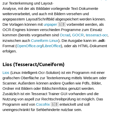
zur Texterkennung und Layout-
Analyse, mit der als Bilddatei vorliegende Text-Dokumente
weiterverarbeitet, und auch mit Bildern versehen und
angepasstem Layout/Schriftbild abgespeichert werden können.
Die Vorlagen können mit
unpaper
🇬🇧 vorbereitet werden, als
OCR-Engines können verschieden Programme zum Einsatz
kommen (bereits vorgesehen sind
Ocrad
,
GOCR
,
tesseract-ocr
,
.odt
inzwischen auch
Cuneiform-Linux
). Die Ausgabe kann im
-
Format (
OpenOffice.org
/
LibreOffice
), oder als HTML-Dokument
erfolgen.
Lios (Tesseract/Cuneiform)
Lios
(Linux-Intelligent-Ocr-Solution) ist ein Programm mit einer
grafischen Oberfläche zur Texterkennung mittels Webcam oder
Scanner. Außerdem können andere Quellen wie Pdfs, Bilder,
Ordner mit Bildern oder Bildschirmfotos genutzt werden.
Zusätzlich ist ein Tesseract Trainer GUI vorhanden und die
Nutzung von aspell zur Rechtschreibprüfung ist möglich. Das
Programm wird von
Cocofrix
🇬🇧 entwickelt und soll
uneingeschränkt für Sehbehinderte nutzbar sein.