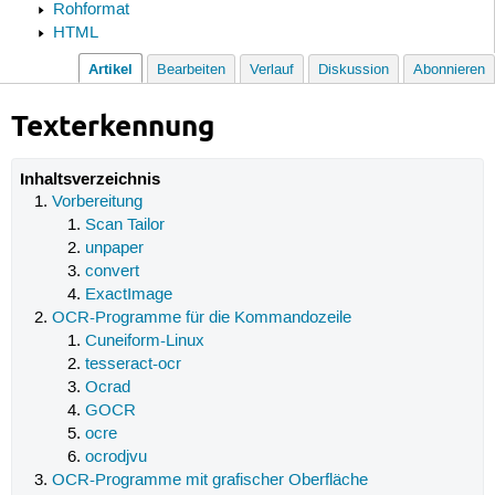
Rohformat
HTML
Artikel
Bearbeiten
Verlauf
Diskussion
Abonnieren
Texterkennung
Inhaltsverzeichnis
Vorbereitung
Scan Tailor
unpaper
convert
ExactImage
OCR-Programme für die Kommandozeile
Cuneiform-Linux
tesseract-ocr
Ocrad
GOCR
ocre
ocrodjvu
OCR-Programme mit grafischer Oberfläche