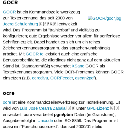
GOCR
GOCR
ist ein Kommandozeilenwerkzeug
zur Texterkennung, das seit 2000 von
Joerg Schulenburg
🇩🇪/🇬🇧 entwickelt
wird. Das Programm ist "trainierbar" und vielfältig zu
konfigurieren; gute Ergebnisse werden vor allem für serifenlose
Schriften erzielt. Dabei handelt es sich um ein reines
Zeichenerkennungsprogramm, das sprachen-unabhängig
arbeitet. Mit
GOCR tcl
existiert auch eine grafische
Benutzeroberfläche, die allerdings nicht ganz auf dem aktuellen
Stand ist. Standardmäßig verwendet
XSane
GOCR als
Texterkennungsprogramm. Viele OCR-Frontends können GOCR
einsetzen (z.B.
ocrodjvu
,
OCRFeeder
,
gscan2pdf
).
ocre
ocre
ist eine Kommandozeilenwerkzeug zur Texterkennung. Es
wird von
Luis José Cearra Zabala
🇬🇧 unter
GPL-Lizenz
🇬🇧
pgm/pbm
entwickelt. ocre verarbeitet
-Daten (in Graustufen),
Ausgabe erfolgt in
Unicode
oder ISO 8859. Das Programm ist
quasi ein "Forschungsprojekt", das seit 2000/01 stetig