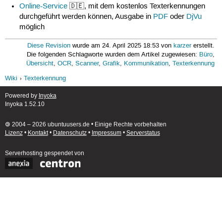
Online-Service
🇩🇪, mit dem kostenlos Texterkennungen
durchgeführt werden können, Ausgabe in
PDF
oder
DjVu
möglich
Diese Revision
wurde am 24. April 2025 18:53 von
karzer
erstellt.
Die folgenden Schlagworte wurden dem Artikel zugewiesen:
Büro
,
Übersicht
,
OCR
,
Scanner
,
Grafik
,
Kommunikation
,
Texterkennung
Wiki
Texterkennung
Powered by
Inyoka
Inyoka 1.52.10
🄯 2004 – 2026 ubuntuusers.de • Einige Rechte vorbehalten
Lizenz
•
Kontakt
•
Datenschutz
•
Impressum
•
Serverstatus
Serverhosting
gespendet von