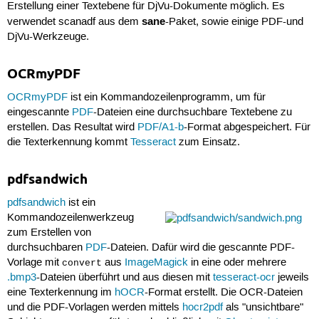
Erstellung einer Textebene für DjVu-Dokumente möglich. Es
sane
verwendet scanadf aus dem
-Paket, sowie einige PDF-und
DjVu-Werkzeuge.
OCRmyPDF
OCRmyPDF
ist ein Kommandozeilenprogramm, um für
eingescannte
PDF
-Dateien eine durchsuchbare Textebene zu
erstellen. Das Resultat wird
PDF/A1-b
-Format abgespeichert. Für
die Texterkennung kommt
Tesseract
zum Einsatz.
pdfsandwich
pdfsandwich
ist ein
Kommandozeilenwerkzeug
zum Erstellen von
durchsuchbaren
PDF
-Dateien. Dafür wird die gescannte PDF-
Vorlage mit
aus
ImageMagick
in eine oder mehrere
convert
.bmp3
-Dateien überführt und aus diesen mit
tesseract-ocr
jeweils
eine Texterkennung im
hOCR
-Format erstellt. Die OCR-Dateien
und die PDF-Vorlagen werden mittels
hocr2pdf
als "unsichtbare"