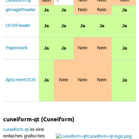
Nein
Nein
Nein
cuneiform-qt
Nein
?
Ja
Ja
Ja
gImageReader
Nein
Nein
Ja
Ja
Ja
Ja
Ja
OCRFeeder
Ja
Ja
Ja
Paperwork
Nein
Nein
Ja
Ja
dpScreenOCR
Nein
Nein
Nein
cuneiform-qt (Cuneiform)
cuneiform-qt
ist eine
einfaches grafisches