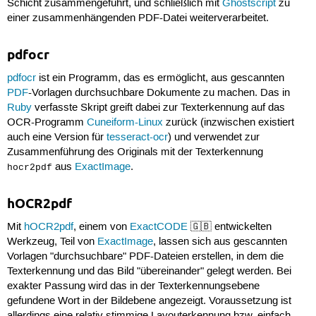
Schicht zusammengeführt, und schließlich mit
Ghostscript
zu
einer zusammenhängenden PDF-Datei weiterverarbeitet.
pdfocr
pdfocr
ist ein Programm, das es ermöglicht, aus gescannten
PDF
-Vorlagen durchsuchbare Dokumente zu machen. Das in
Ruby
verfasste Skript greift dabei zur Texterkennung auf das
OCR-Programm
Cuneiform-Linux
zurück (inzwischen existiert
auch eine Version für
tesseract-ocr
) und verwendet zur
Zusammenführung des Originals mit der Texterkennung
aus
ExactImage
.
hocr2pdf
hOCR2pdf
Mit
hOCR2pdf
, einem von
ExactCODE
🇬🇧 entwickelten
Werkzeug, Teil von
ExactImage
, lassen sich aus gescannten
Vorlagen "durchsuchbare" PDF-Dateien erstellen, in dem die
Texterkennung und das Bild "übereinander" gelegt werden. Bei
exakter Passung wird das in der Texterkennungsebene
gefundene Wort in der Bildebene angezeigt. Voraussetzung ist