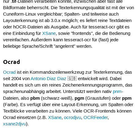
tif
nur .
-Dateien verarbeiten konnte, inzwischen aber fast alle
Bildformate beherrscht. Die Texterkennungsqualität ist mit der von
Cuneiform-Linux vergleichbar; Spalten- und teilweise auch
Layouterkennung ist ab 3.0.x möglich; es liefert reine Textdateien
oder hOCR-Dateien als Ausgabe. Auch für tesseract-ocr gibt es
eine Einbindung für
XSane
, sowie "frontends", die die Bedienung
vereinfachen. Außerdem kann tesseract-ocr für (fast) jede
beliebige Sprache/Schrift "angelernt" werden.
Ocrad
Ocrad
ist ein Kommandozeilenwerkzeug zur Texterkennung, das
seit 2004 von
Antonio Diaz Diaz
🇬🇧 entwickelt wird. Dabei
handelt es sich um ein reines Zeichenerkennungsprogramm, das
sprachenunabhängig arbeitet. Unterstützt werden nativ
pnm
-
pbm
pgm
ppm
Dateien, also
(schwarz-weiß),
(Graustufen) oder
(Farbe). Es verfügt über eine Layout-Erkennung, um Spalten oder
Textblöcke verarbeiten zu können. Viele OCR-Frontends können
Ocrad einsetzen (z.B.
XSane
,
ocrodjvu
,
OCRFeeder
,
xsane2djvu
).