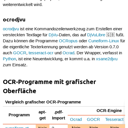
weiterentwickelt wird.
ocrodjvu
ocrodjvu
ist eine Kommandozeilenwerkzeug zum Erstellen einer
versteckten Textlage für
DjVu
-Daten, das auf
DjVuLibre
🇬🇧 fußt.
Dazu können die Programme
OCRopus
oder
Cuneiform-Linux
für
die eigentliche Texterkennung genutzt werden ab Version 0.7.0
auch
GOCR
,
tesseract-ocr
und
Ocrad
. Der Wrapper, verfasst in
Python
, ist eine Neuentwicklung, er kommt u.a. in
xsane2djvu
zum Einsatz.
OCR-Programme mit grafischer
Oberfläche
Vergleich grafischer OCR-Programme
OCR-Engine
apt-
.pdf-
Programm
get
Import
Ocrad
GOCR
Tesseract