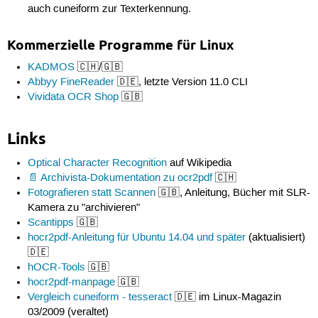
auch cuneiform zur Texterkennung.
Kommerzielle Programme für Linux
KADMOS
🇨🇭/🇬🇧
Abbyy FineReader
🇩🇪, letzte Version 11.0 CLI
Vividata OCR Shop
🇬🇧
Links
Optical Character Recognition
auf Wikipedia
Archivista-Dokumentation zu ocr2pdf
🇨🇭
Fotografieren statt Scannen
🇬🇧, Anleitung, Bücher mit SLR-
Kamera zu "archivieren"
Scantipps
🇬🇧
hocr2pdf-Anleitung für Ubuntu 14.04 und später
(aktualisiert)
🇩🇪
hOCR-Tools
🇬🇧
hocr2pdf-manpage
🇬🇧
Vergleich cuneiform - tesseract
🇩🇪 im Linux-Magazin
03/2009 (veraltet)