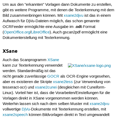
Um aus den "erkannten" Vorlagen dann Dokumente zu erstellen,
gibt es weitere Programme, mit denen die Texterkennung mit dem
Bild zusammenbringen können. Mit
xsane2djvu
ist das in einem
Aufwasch für DjVu-Dateien möglich, das schon genannte
odt
OCRFeeder ermöglichte eine Ausgabe im .
-Format
(
OpenOffice.org
/
LibreOffice
). Auch gscan2pdf ermöglicht eine
Dokumenterstellung mit Texterkennung.
XSane
Auch das Scanprogramm
XSane
kann zur Texterkennung verwendet
werden. Standardmäßig ist das
nicht gerade zuverlässige
GOCR
als OCR-Engine vorgesehen,
aber es existieren die Skripte
xsane2tess
(zur Verwendung von
tesseract-ocr) und
xsane2cunei
(desgleichen mit Cuneiform-
Linux). Vorteil hier ist, dass die Vorarbeiten/Einstellungen für die
Vorlagen direkt in XSane vorgenommen werden können.
Weiterhin lassen sich nach dem selben Muster mit
xsane2djvu
vollwertige
DjVu
-Dokumente mit Texterkennung erstellen, mit
xsane2speech
können Bildvorlagen direkt in Text umgewandelt