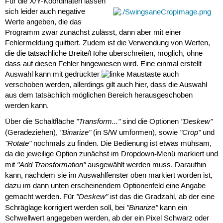
Für die X/Y-Koordinaten lassen
sich leider auch negative
Werte angeben, die das
Programm zwar zunächst zulässt, dann aber mit einer
Fehlermeldung quittiert. Zudem ist die Verwendung von Werten,
die die tatsächliche Breite/Höhe überschreiten, möglich, ohne
dass auf diesen Fehler hingewiesen wird. Eine einmal erstellt
Auswahl kann mit gedrückter
auch
verschoben werden, allerdings gilt auch hier, dass die Auswahl
aus dem tatsächlich möglichen Bereich herausgeschoben
werden kann.
"Transform..."
"Deskew"
Über die Schaltfläche
sind die Optionen
"Binarize"
"Crop"
(Geradeziehen),
(in S/W umformen), sowie
und
"Rotate"
nochmals zu finden. Die Bedienung ist etwas mühsam,
da die jeweilige Option zunächst im Dropdown-Menü markiert und
"Add Transformation"
mit
ausgewählt werden muss. Daraufhin
kann, nachdem sie im Auswahlfenster oben markiert worden ist,
dazu im dann unten erscheinendem Optionenfeld eine Angabe
"Deskew"
gemacht werden. Für
ist das die Gradzahl, ab der eine
"Binarize"
Schräglage korrigiert werden soll, bei
kann ein
Schwellwert angegeben werden, ab der ein Pixel Schwarz oder