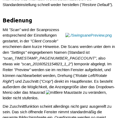
"Restore Default"
Standardeinstellung schnell weder herstellen (
).
Bedienung
"Scan"
Mit
wird der Scanprozess
entsprechend der Einstellungen
"Client Console"
gestartet, in der
erscheinen dann kurze Hinweise. Die Scans werden unter dem in
"Settings"
den
eingegebenem Namen (Standard ist
"scan_TIMESTAMP_PAGENUMBER_PAGECOUNT"
, also
"scan_20160521154823_1_2"
etwas wie
) temporär abgelegt. Im
"Preview"
Reiter
werden sie im rechten Fenster aufgelistet, und
"Rotate Left/Rotate
können nachbearbeitet werden, Drehung (
Right"
"Crop"
) und Zuschnitt (
) direkt im Hauptfenster. Es besteht
außerdem die Möglichkeit, die Anzeigegröße über das Dropdown-
Menü oder das Mausrad
zu verändern,
leider nicht stufenlos.
Die Zuschnittfunktion scheint allerdings nicht ganz ausgereift zu
sein. Das sich öffnende Fenster nimmt standardmäßig die
gesamte Bildschirmbreite ein. Querformate werden so meist