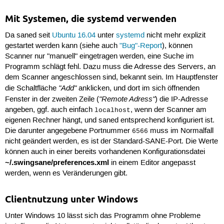
Mit Systemen, die systemd verwenden
Da saned seit
Ubuntu 16.04
unter
systemd
nicht mehr explizit
gestartet werden kann (siehe auch
"Bug"-Report
), können
Scanner nur "manuell" eingetragen werden, eine Suche im
Programm schlägt fehl. Dazu muss die Adresse des Servers, an
dem Scanner angeschlossen sind, bekannt sein. Im Hauptfenster
"Add"
die Schaltfläche
anklicken, und dort im sich öffnenden
"Remote Adress"
Fenster in der zweiten Zeile (
) die IP-Adresse
angeben, ggf. auch einfach
, wenn der Scanner am
localhost
eigenen Rechner hängt, und saned entsprechend konfiguriert ist.
Die darunter angegebene Portnummer
muss im Normalfall
6566
nicht geändert werden, es ist der Standard-SANE-Port. Die Werte
können auch in einer bereits vorhandenen Konfigurationsdatei
~/.swingsane/preferences.xml
in einem Editor angepasst
werden, wenn es Veränderungen gibt.
Clientnutzung unter Windows
Unter Windows 10 lässt sich das Programm ohne Probleme