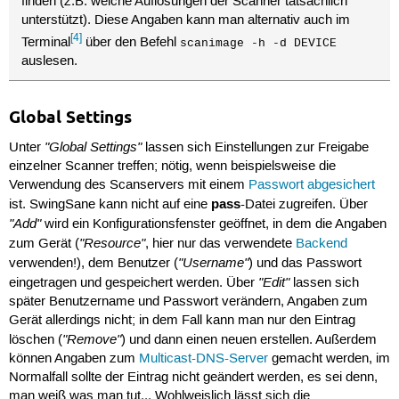
finden (z.B. welche Auflösungen der Scanner tatsächlich
unterstützt). Diese Angaben kann man alternativ auch im
[4]
Terminal
über den Befehl
scanimage -h -d DEVICE
auslesen.
Global Settings
"Global Settings"
Unter
lassen sich Einstellungen zur Freigabe
einzelner Scanner treffen; nötig, wenn beispielsweise die
Verwendung des Scanservers mit einem
Passwort abgesichert
pass
ist. SwingSane kann nicht auf eine
-Datei zugreifen. Über
"Add"
wird ein Konfigurationsfenster geöffnet, in dem die Angaben
"Resource"
zum Gerät (
, hier nur das verwendete
Backend
"Username"
verwenden!), dem Benutzer (
) und das Passwort
"Edit"
eingetragen und gespeichert werden. Über
lassen sich
später Benutzername und Passwort verändern, Angaben zum
Gerät allerdings nicht; in dem Fall kann man nur den Eintrag
"Remove"
löschen (
) und dann einen neuen erstellen. Außerdem
können Angaben zum
Multicast-DNS-Server
gemacht werden, im
Normalfall sollte der Eintrag nicht geändert werden, es sei denn,
man weiß was man tut... Wohlweislich lässt sich die