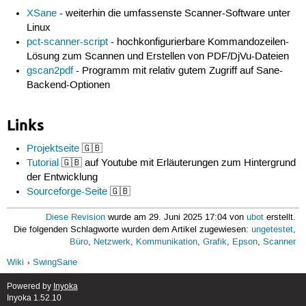
XSane
- weiterhin die umfassenste Scanner-Software unter
Linux
pct-scanner-script
- hochkonfigurierbare Kommandozeilen-
Lösung zum Scannen und Erstellen von PDF/DjVu-Dateien
gscan2pdf
- Programm mit relativ gutem Zugriff auf Sane-
Backend-Optionen
Links
Projektseite
🇬🇧
Tutorial
🇬🇧 auf Youtube mit Erläuterungen zum Hintergrund
der Entwicklung
Sourceforge-Seite
🇬🇧
Diese Revision
wurde am 29. Juni 2025 17:04 von
ubot
erstellt.
Die folgenden Schlagworte wurden dem Artikel zugewiesen:
ungetestet
,
Büro
,
Netzwerk
,
Kommunikation
,
Grafik
,
Epson
,
Scanner
Wiki
SwingSane
Powered by
Inyoka
Inyoka 1.52.10