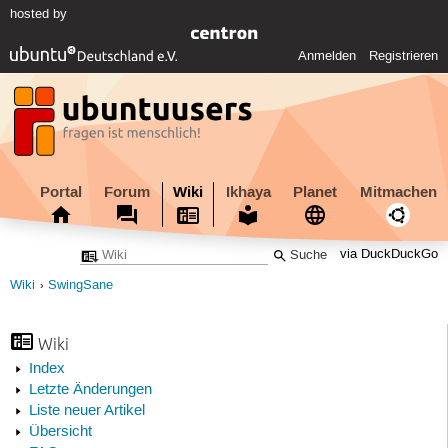
hosted by
Anmelden
Registrieren
Portal
Forum
Wiki
Ikhaya
Planet
Mitmachen
via DuckDuckGo
Wiki
SwingSane
Wiki
Index
Letzte Änderungen
Liste neuer Artikel
Übersicht