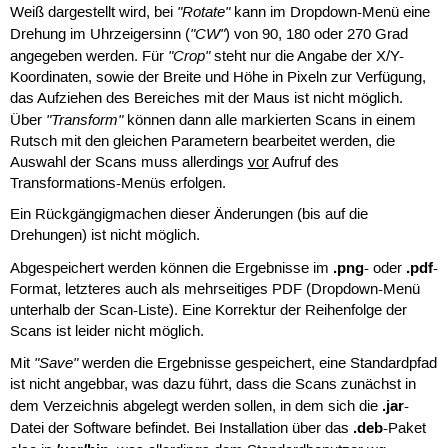
"Rotate"
Weiß dargestellt wird, bei
kann im Dropdown-Menü eine
"CW"
Drehung im Uhrzeigersinn (
) von 90, 180 oder 270 Grad
"Crop"
angegeben werden. Für
steht nur die Angabe der X/Y-
Koordinaten, sowie der Breite und Höhe in Pixeln zur Verfügung,
das Aufziehen des Bereiches mit der Maus ist nicht möglich.
"Transform"
Über
können dann alle markierten Scans in einem
Rutsch mit den gleichen Parametern bearbeitet werden, die
Auswahl der Scans muss allerdings
vor
Aufruf des
Transformations-Menüs erfolgen.
Ein Rückgängigmachen dieser Änderungen (bis auf die
Drehungen) ist nicht möglich.
.png
.pdf
Abgespeichert werden können die Ergebnisse im
- oder
-
Format, letzteres auch als mehrseitiges PDF (Dropdown-Menü
unterhalb der Scan-Liste). Eine Korrektur der Reihenfolge der
Scans ist leider nicht möglich.
"Save"
Mit
werden die Ergebnisse gespeichert, eine Standardpfad
ist nicht angebbar, was dazu führt, dass die Scans zunächst in
.jar
dem Verzeichnis abgelegt werden sollen, in dem sich die
-
.deb
Datei der Software befindet. Bei Installation über das
-Paket