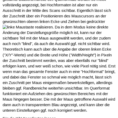
vollständig angezeigt, bei Hochformaten ist aber nur ein
Ausschnitt in der Mitte des Scans sichtbar. Eigentlich lässt sich
der Zuschnitt über ein Positionieren des Mauscursors an der
gewünschten oberen linken Ecke und Ziehen bei gedrückter
realisieren. Da in dem Modus keine direkte
Änderung der Darstellungsgröße möglich ist, kann nur der
sichtbare Teil mit der Maus ausgewählt werden, und der zudem
auch noch "blind", da auch die Auswahl ggf. nicht sichtbar wird.
Theoretisch kann auch über die Angabe der oberen linken Ecke
"X/Y"
"Width/Height"
(
-Werte) und die Breite und Höhe (
) in Pixeln
der Zuschnitt bestimmt werden, was aber ebenfalls nur "blind"
erfolgen kann, und wer weiß schon, wie viele Pixel nötig sind. Erst
wenn man das gesamte Fenster auch in eine "Hochformat" bringt,
und dabei das Fenster so schmal wie möglich macht, lässt sich
ein Zuschnitt per Maus einigermaßen bewerkstelligen, allerdings
bleiben ggf. Randbereiche weiterhin unsichtbar. Im Querformat
funktioniert ein Aufziehen des gewünschten Bereiches mit der
Maus hingegen besser. Die mit der Maus getroffene Auswahl wird
dann auch in transparentem Blau angezeigt, und kann über die
unteren Einstellungen ggf. noch korrigiert werden.