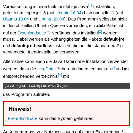
[1]
Voraussetzung ist eine funktionsfähige Java
-Installation,
getestet mit openjdk-8 (auf
Ubuntu 16.04
) bzw openjdk-11 (auf
Ubuntu 18.04
und
Ubuntu 20.04
). Das Programm selbst ist nicht
deb
in den offiziellen Ubuntu-Quellen vorhanden, ein .
-Paket ist
[2]
auf der
Downloadseite
⮷ verfügbar, das installiert
werden
default-jre
muss. Dabei werden als Abhängigkeiten die Pakete
default-jre-headless
und
installiert, die auf die standardmäßig
verwendete Java-Installation verweisen.
Alternative kann auch die Java-Datei ohne Installation verwendet
[3]
werden, dazu die
.zip-Datei
⮷ herunterladen, entpacken
und im
[4]
entsprechenden Verzeichnis
mit
java -jar swingsane-0.2.jar 
das Programm aufrufen.
Hinweis!
Fremdsoftware
kann das System gefährden.
Außerdem muss zur Nutzung - auch auf einem Einzelrechner! -