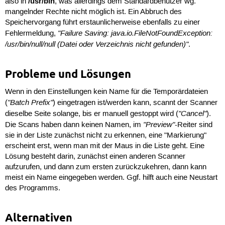
/usr/bin
also in
, was allerdings dem Standardbenutzer wg.
mangelnder Rechte nicht möglich ist. Ein Abbruch des
Speichervorgang führt erstaunlicherweise ebenfalls zu einer
"Failure Saving: java.io.FileNotFoundException:
Fehlermeldung,
/usr/bin/null/null (Datei oder Verzeichnis nicht gefunden)"
.
Probleme und Lösungen
Wenn in den Einstellungen kein Name für die Temporärdateien
"Batch Prefix"
(
) eingetragen ist/werden kann, scannt der Scanner
"Cancel"
dieselbe Seite solange, bis er manuell gestoppt wird (
).
"Preview"
Die Scans haben dann keinen Namen, im
-Reiter sind
sie in der Liste zunächst nicht zu erkennen, eine "Markierung"
erscheint erst, wenn man mit der Maus in die Liste geht. Eine
Lösung besteht darin, zunächst einen anderen Scanner
aufzurufen, und dann zum ersten zurückzukehren, dann kann
meist ein Name eingegeben werden. Ggf. hilft auch eine Neustart
des Programms.
Alternativen