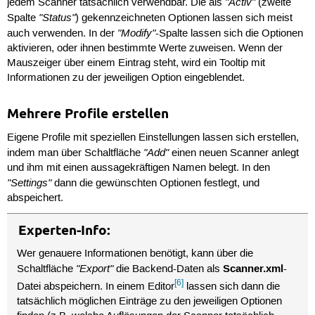
"Activ"
jedem Scanner tatsächlich verwendbar. Die als
(zweite
"Status"
Spalte
) gekennzeichneten Optionen lassen sich meist
"Modify"
auch verwenden. In der
-Spalte lassen sich die Optionen
aktivieren, oder ihnen bestimmte Werte zuweisen. Wenn der
Mauszeiger über einem Eintrag steht, wird ein Tooltip mit
Informationen zu der jeweiligen Option eingeblendet.
Mehrere Profile erstellen
Eigene Profile mit speziellen Einstellungen lassen sich erstellen,
"Add"
indem man über Schaltfläche
einen neuen Scanner anlegt
und ihm mit einen aussagekräftigen Namen belegt. In den
"Settings"
dann die gewünschten Optionen festlegt, und
abspeichert.
Experten-Info:
Wer genauere Informationen benötigt, kann über die
"Export"
Scanner.xml
Schaltfläche
die Backend-Daten als
-
[6]
Datei abspeichern. In einem Editor
lassen sich dann die
tatsächlich möglichen Einträge zu den jeweiligen Optionen