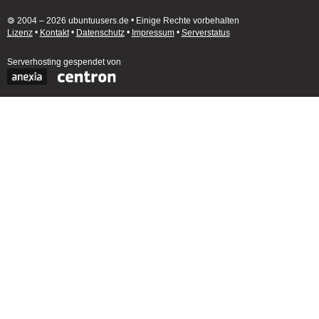
🄯 2004 – 2026 ubuntuusers.de • Einige Rechte vorbehalten
Lizenz
•
Kontakt
•
Datenschutz
•
Impressum
•
Serverstatus
Serverhosting
gespendet von