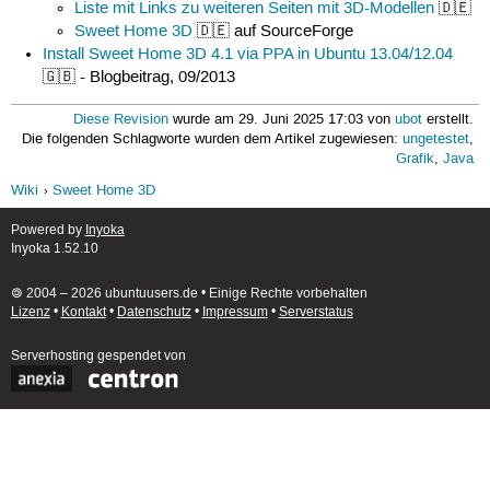
Liste mit Links zu weiteren Seiten mit 3D-Modellen
🇩🇪
Sweet Home 3D
🇩🇪 auf SourceForge
Install Sweet Home 3D 4.1 via PPA in Ubuntu 13.04/12.04
🇬🇧 - Blogbeitrag, 09/2013
Diese Revision
wurde am 29. Juni 2025 17:03 von
ubot
erstellt.
Die folgenden Schlagworte wurden dem Artikel zugewiesen:
ungetestet
,
Grafik
,
Java
Wiki
Sweet Home 3D
Powered by
Inyoka
Inyoka 1.52.10
🄯 2004 – 2026 ubuntuusers.de • Einige Rechte vorbehalten
Lizenz
•
Kontakt
•
Datenschutz
•
Impressum
•
Serverstatus
Serverhosting
gespendet von