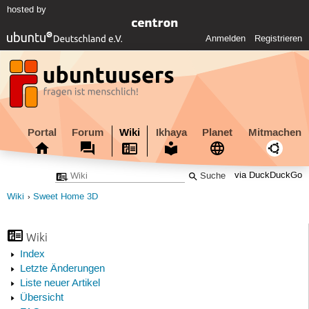
hosted by
Anmelden
Registrieren
Portal
Forum
Wiki
Ikhaya
Planet
Mitmachen
via DuckDuckGo
Wiki
Sweet Home 3D
Wiki
Index
Letzte Änderungen
Liste neuer Artikel
Übersicht