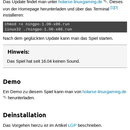
Das Update findet man unter
holarse-linuxgaming.de
⮷. Dieses
[1]
[3]
von der Homepage herunterladen und über das Terminal
installieren:
chmod +x ningpo-1.06-x86.run

linux32 ./ningpo-1.06-x86.run 
Nach dem geglückten Update kann man das Spiel starten.
Hinweis:
Das Spiel hat seit 16.04 keinen Sound.
Demo
Ein Demo zu diesem Spiel kann man von
holarse-linuxgaming.de
⮷ herunterladen.
Deinstallation
Das Vorgehen hierzu ist im Artikel
LGP
beschrieben.