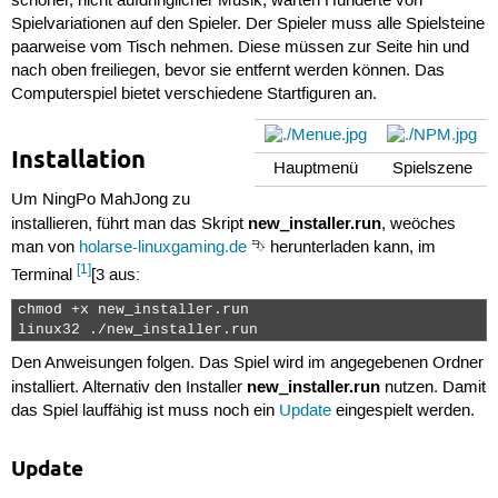
schöner, nicht aufdringlicher Musik, warten Hunderte von
Spielvariationen auf den Spieler. Der Spieler muss alle Spielsteine
paarweise vom Tisch nehmen. Diese müssen zur Seite hin und
nach oben freiliegen, bevor sie entfernt werden können. Das
Computerspiel bietet verschiedene Startfiguren an.
Installation
Hauptmenü
Spielszene
Um NingPo MahJong zu
new_installer.run
installieren, führt man das Skript
, weöches
man von
holarse-linuxgaming.de
⮷ herunterladen kann, im
[1]
Terminal
[3 aus:
chmod +x new_installer.run

linux32 ./new_installer.run 
Den Anweisungen folgen. Das Spiel wird im angegebenen Ordner
new_installer.run
installiert. Alternativ den Installer
nutzen. Damit
das Spiel lauffähig ist muss noch ein
Update
eingespielt werden.
Update