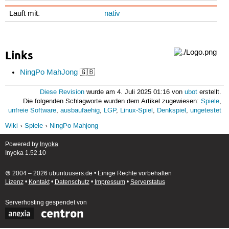
Läuft mit:
nativ
Links
NingPo MahJong
🇬🇧
Diese Revision
wurde am 4. Juli 2025 01:16 von
ubot
erstellt.
Die folgenden Schlagworte wurden dem Artikel zugewiesen:
Spiele
,
unfreie Software
,
ausbaufaehig
,
LGP
,
Linux-Spiel
,
Denkspiel
,
ungetestet
Wiki
Spiele
NingPo Mahjong
Powered by
Inyoka
Inyoka 1.52.10
🄯 2004 – 2026 ubuntuusers.de • Einige Rechte vorbehalten
Lizenz
•
Kontakt
•
Datenschutz
•
Impressum
•
Serverstatus
Serverhosting
gespendet von