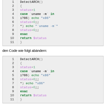
 1
DetectARCH
()
 2
{
 3
status
=
1
 4
case
`
uname
-m
`
in
 5
i?86
)
echo
"x86"
 6
status
=
0
;;
 7
*
)
echo
"`uname -m`"
 8
status
=
0
;;
 9
esac
10
return
$status
11
}
den Code wie folgt abändern:
 1
DetectARCH
()
 2
{
 3
status
=
1
 4
case
`
uname
-m
`
in
 5
i?86
)
echo
"x86"
 6
status
=
0
;;
 7
*
)
echo
"x86"
 8
status
=
0
;;
 9
esac
10
return
$status
11
}