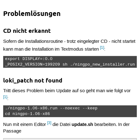
Problemlösungen
CD nicht erkannt
Sofern die Installationsroutine - trotz eingelegter CD - nicht startet
[1]
kann man die Installation im Textmodus starten
:
export DISPLAY=:0.0

_POSIX2_VERSION=199209 sh ./ningpo_new_installer.run 
loki_patch not found
Tritt dieses Problem beim Update auf so geht man wie folgt vor
[1]
:
./ningpo-1.06-x86.run --noexec --keep

cd ningpo-1.06-x86 
[3]
update.sh
Nun mit einem Editor
die Datei
bearbeiten. In der
Passage