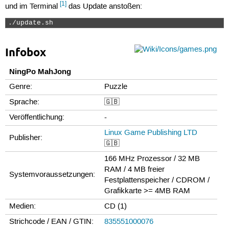
[1]
und im Terminal
das Update anstoßen:
./update.sh 
Infobox
NingPo MahJong
Genre:
Puzzle
Sprache:
🇬🇧
Veröffentlichung:
-
Linux Game Publishing LTD
Publisher:
🇬🇧
166 MHz Prozessor / 32 MB
RAM / 4 MB freier
Systemvoraussetzungen:
Festplattenspeicher / CDROM /
Grafikkarte >= 4MB RAM
Medien:
CD (1)
Strichcode / EAN / GTIN:
835551000076