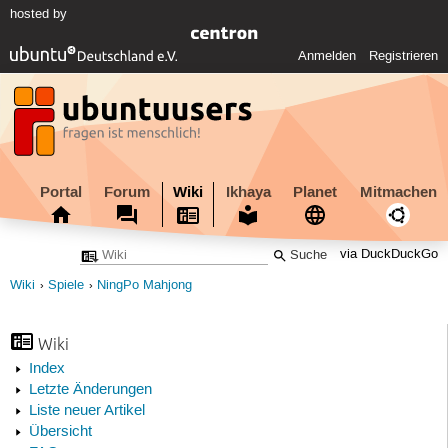
hosted by
Anmelden
Registrieren
Portal
Forum
Wiki
Ikhaya
Planet
Mitmachen
via DuckDuckGo
Wiki
Spiele
NingPo Mahjong
Wiki
Index
Letzte Änderungen
Liste neuer Artikel
Übersicht