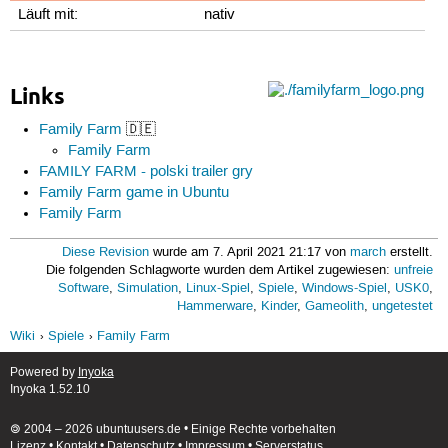
Läuft mit:
nativ
Links
Family Farm
🇩🇪
Family Farm
FAMILY FARM - polski trailer gry
Family Farm game in Ubuntu
Family Farm
Diese Revision
wurde am 7. April 2021 21:17 von
march
erstellt.
Die folgenden Schlagworte wurden dem Artikel zugewiesen:
unfreie
Software
,
Simulation
,
Linux-Spiel
,
Spiele
,
Windows-Spiel
,
USK0
,
Hammerware
,
Kinder
,
Gameolith
,
ungetestet
Wiki
Spiele
Family Farm
Powered by
Inyoka
Inyoka 1.52.10
🄯 2004 – 2026 ubuntuusers.de • Einige Rechte vorbehalten
Lizenz
•
Kontakt
•
Datenschutz
•
Impressum
•
Serverstatus