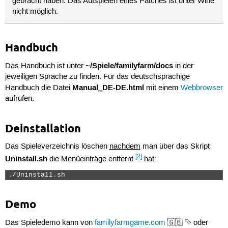
gebracht haben. Das Aufspielen eines Patches ist unter Wine
nicht möglich.
Handbuch
~/Spiele/familyfarm/docs
Das Handbuch ist unter
in der
jeweiligen Sprache zu finden. Für das deutschsprachige
Manual_DE-DE.html
Handbuch die Datei
mit einem
Webbrowser
aufrufen.
Deinstallation
Das Spieleverzeichnis löschen
nachdem
man über das Skript
[2]
Uninstall.sh
die Menüeinträge entfernt
hat:
./Uninstall.sh 
Demo
Das Spieledemo kann von
familyfarmgame.com
🇬🇧 ⮷ oder