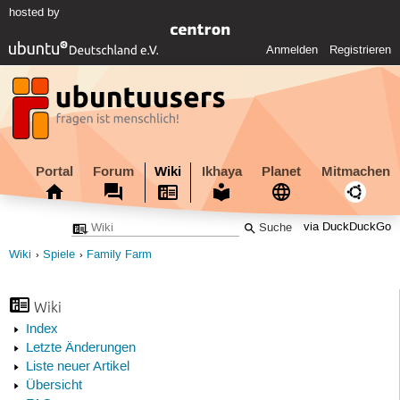
hosted by
Anmelden
Registrieren
Portal
Forum
Wiki
Ikhaya
Planet
Mitmachen
via DuckDuckGo
Wiki
Spiele
Family Farm
Wiki
Index
Letzte Änderungen
Liste neuer Artikel
Übersicht