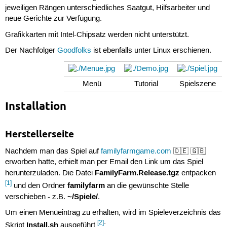
jeweiligen Rängen unterschiedliches Saatgut, Hilfsarbeiter und
neue Gerichte zur Verfügung.
Grafikkarten mit Intel-Chipsatz werden nicht unterstützt.
Der Nachfolger
Goodfolks
ist ebenfalls unter Linux erschienen.
Menü
Tutorial
Spielszene
Installation
Herstellerseite
Nachdem man das Spiel auf
familyfarmgame.com
🇩🇪 🇬🇧
erworben hatte, erhielt man per Email den Link um das Spiel
FamilyFarm.Release.tgz
herunterzuladen. Die Datei
entpacken
[1]
familyfarm
und den Ordner
an die gewünschte Stelle
~/Spiele/
verschieben - z.B.
.
Um einen Menüeintrag zu erhalten, wird im Spieleverzeichnis das
[2]
Install.sh
Skript
ausgeführt
: