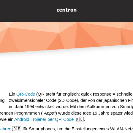
q
r
Ein
QR-Code
(QR steht für englisch:
uick
esponse = schnelle 
zweidimensionaler Code (2D-Code), der von der japanischen F
im Jahr 1994 entwickelt wurde. Mit dem Aufkommen von Smart
"Apps"
echenden Programmen (
) wurde diese Idee 15 Jahre später wie
wie ein
Android-Trojaner per QR-Code
🇩🇪.
fahren
🇩🇪 für Smartphones, um die Einstellungen eines WLAN-Netz