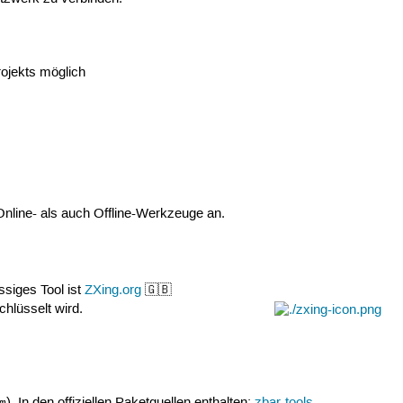
ojekts möglich
nline- als auch Offline-Werkzeuge an.
ssiges Tool ist
ZXing.org
🇬🇧
hlüsselt wird.
). In den offiziellen Paketquellen enthalten:
zbar-tools