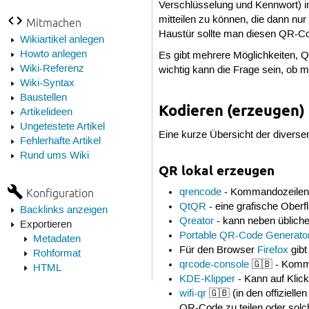
Verschlüsselung und Kennwort) i
mitteilen zu können, die dann nu
Mitmachen
Haustür sollte man diesen QR-Cod
Wikiartikel anlegen
Howto anlegen
Es gibt mehrere Möglichkeiten,
Wiki-Referenz
wichtig kann die Frage sein, ob m
Wiki-Syntax
Baustellen
Kodieren (erzeugen)
Artikelideen
Ungetestete Artikel
Eine kurze Übersicht der diver
Fehlerhafte Artikel
Rund ums Wiki
QR lokal erzeugen
Konfiguration
qrencode
- Kommandozeilen
QtQR
- eine grafische Oberf
Backlinks anzeigen
Qreator
- kann neben üblic
Exportieren
Portable QR-Code Generato
Metadaten
Für den Browser
Firefox
gibt
Rohformat
qrcode-console
🇬🇧 - Komm
HTML
KDE-Klipper
- Kann auf Klic
wifi-qr
🇬🇧 (in den offiziel
QR-Code zu teilen oder sol