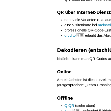
QR über Internet-Diens
sehr viele Varianten (u.a. a
eine Visitenkarte bei
meinstr
professionelle QR-Code-Erst
qrcd.to
🇬🇧 erlaubt das Abr
Dekodieren (entschl
Natürlich kann man QR-Codes auc
Online
Am einfachsten ist dies zurzeit m
(ausgesprochen: „Zebra Crossing
Offline
QtQR
(siehe oben)
zbar
🇬🇧 - dekodiert Bildda