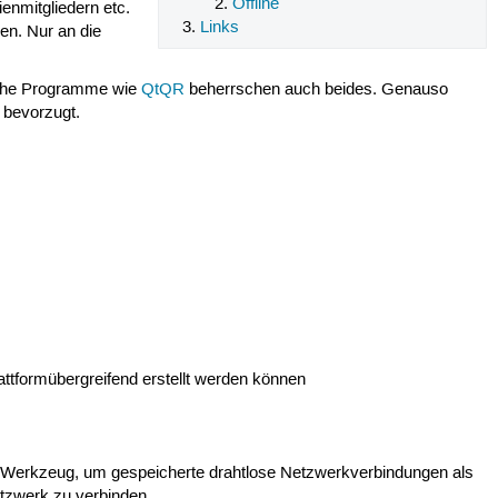
Offline
enmitgliedern etc.
Links
en. Nur an die
nche Programme wie
QtQR
beherrschen auch beides. Genauso
m bevorzugt.
formübergreifend erstellt werden können
es Werkzeug, um gespeicherte drahtlose Netzwerkverbindungen als
tzwerk zu verbinden.