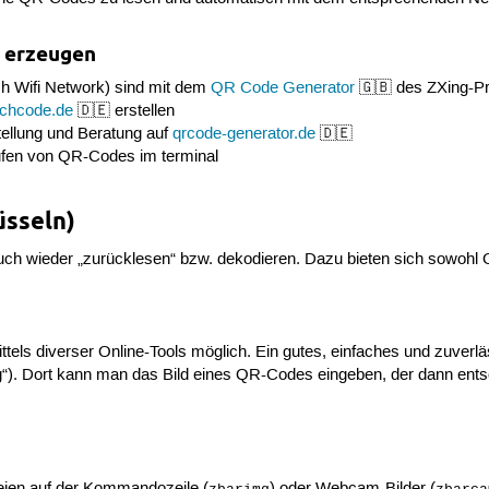
t erzeugen
uch Wifi Network) sind mit dem
QR Code Generator
🇬🇧 des ZXing-Pr
ichcode.de
🇩🇪 erstellen
ellung und Beratung auf
qrcode-generator.de
🇩🇪
ufen von QR-Codes im terminal
üsseln)
h wieder „zurücklesen“ bzw. dekodieren. Dazu bieten sich sowohl O
ittels diverser Online-Tools möglich. Ein gutes, einfaches und zuverlä
“). Dort kann man das Bild eines QR-Codes eingeben, der dann entsc
teien auf der Kommandozeile (
) oder Webcam-Bilder (