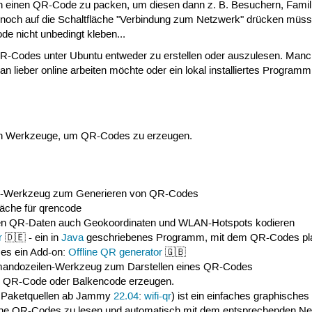
n einen QR-Code zu packen, um diesen dann z. B. Besuchern, Famili
r noch auf die Schaltfläche "Verbindung zum Netzwerk" drücken müss
e nicht unbedingt kleben...
 QR-Codes unter Ubuntu entweder zu erstellen oder auszulesen. Ma
an lieber online arbeiten möchte oder ein lokal installiertes Program
sen Werkzeuge, um QR-Codes zu erzeugen.
-Werkzeug zum Generieren von QR-Codes
läche für qrencode
hen QR-Daten auch Geokoordinaten und WLAN-Hotspots kodieren
r
🇩🇪 - ein in
Java
geschriebenes Programm, mit dem QR-Codes platt
 es ein Add-on:
Offline QR generator
🇬🇧
andozeilen-Werkzeug zum Darstellen eines QR-Codes
k QR-Code oder Balkencode erzeugen.
len Paketquellen ab Jammy
22.04
:
wifi-qr
) ist ein einfaches graphisch
che QR-Codes zu lesen und automatisch mit dem entsprechenden Ne