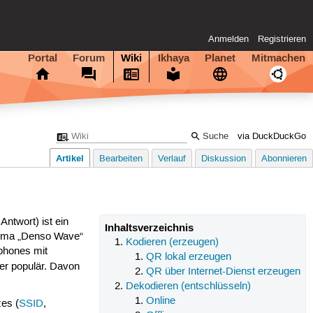
Anmelden
Registrieren
Portal
Forum
Wiki
Ikhaya
Planet
Mitmachen
via DuckDuckGo
Artikel
Bearbeiten
Verlauf
Diskussion
Abonnieren
Antwort) ist ein
Inhaltsverzeichnis
irma „Denso Wave“
Kodieren (erzeugen)
phones mit
QR lokal erzeugen
der populär. Davon
QR über Internet-Dienst erzeugen
Dekodieren (entschlüsseln)
Online
es (
SSID
,