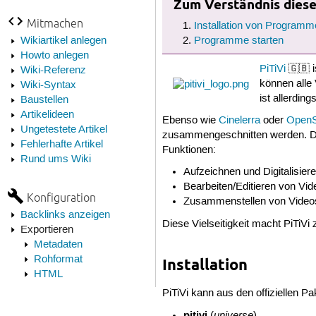
Zum Verständnis dieses
Mitmachen
Installation von Programm
Wikiartikel anlegen
Programme starten
Howto anlegen
PiTiVi
🇬🇧 i
Wiki-Referenz
können alle
Wiki-Syntax
ist allerding
Baustellen
Artikelideen
Ebenso wie
Cinelerra
oder
OpenS
Ungetestete Artikel
zusammengeschnitten werden. Die 
Fehlerhafte Artikel
Funktionen:
Rund ums Wiki
Aufzeichnen und Digitalisie
Bearbeiten/Editieren von Vi
Konfiguration
Zusammenstellen von Videos
Backlinks anzeigen
Diese Vielseitigkeit macht PiTiVi
Exportieren
Metadaten
Rohformat
Installation
HTML
PiTiVi kann aus den offiziellen Pak
pitivi
universe
(
)