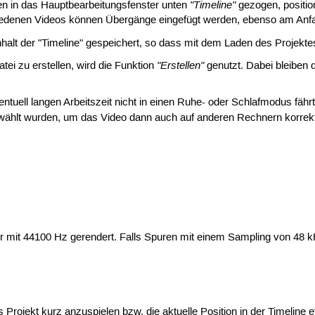
"Timeline"
n in das Hauptbearbeitungsfenster unten
gezogen, positio
iedenen Videos können Übergänge eingefügt werden, ebenso am Anfa
nhalt der "Timeline" gespeichert, so dass mit dem Laden des Projektes
"Erstellen"
tei zu erstellen, wird die Funktion
genutzt. Dabei bleiben d
tuell langen Arbeitszeit nicht in einen Ruhe- oder Schlafmodus fährt
wählt wurden, um das Video dann auch auf anderen Rechnern korrek
 mit 44100 Hz gerendert. Falls Spuren mit einem Sampling von 48 k
das Projekt kurz anzuspielen bzw. die aktuelle Position in der Timeline