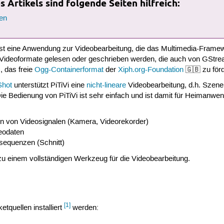
 Artikels sind folgende Seiten hilfreich:
en
st eine Anwendung zur Videobearbeitung, die das Multimedia-Fram
 Videoformate gelesen oder geschrieben werden, die auch von GStrea
s, das freie
Ogg-Containerformat
der
Xiph.org-Foundation
🇬🇧 zu förd
hot
unterstützt PiTiVi eine
nicht-lineare
Videobearbeitung, d.h. Szene
Bedienung von PiTiVi ist sehr einfach und ist damit für Heimanwende
ren von Videosignalen (Kamera, Videorekorder)
deodaten
equenzen (Schnitt)
 zu einem vollständigen Werkzeug für die Videobearbeitung.
[1]
etquellen installiert
werden: