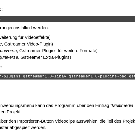
e:
i 
ungen installiert werden.
weiterung für Videoeffekte)
e
, Gstreamer Video-Plugin)
universe
, Gstreamer-Plugins für weitere Formate)
universe
(
, Gstreamer Extra-Plugins)
e:
r-plugins gstreamer1.0-libav gstreamer1.0-plugins-bad gs
"Multimedia 
m Anwendungsmenü kann das Programm über den Eintrag
en Projekt.
ber den Importieren-Button Videoclips auswählen, die Teil des Projek
ster abgespielt werden.