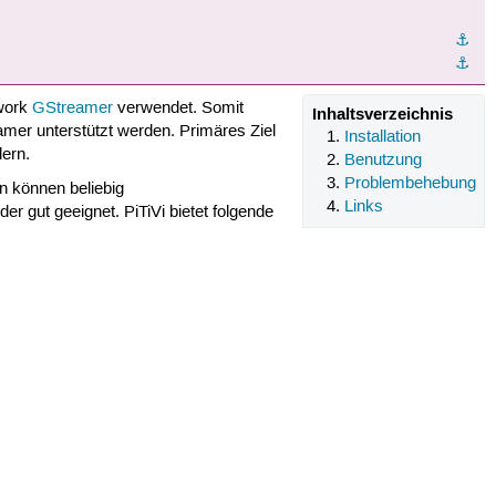
⚓︎
⚓︎
ework
GStreamer
verwendet. Somit
Inhaltsverzeichnis
mer unterstützt werden. Primäres Ziel
Installation
ern.
Benutzung
Problembehebung
n können beliebig
Links
r gut geeignet. PiTiVi bietet folgende