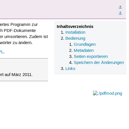
⚓︎
⚓︎
iertes Programm zur
Inhaltsverzeichnis
 sich PDF-Dokumente
Installation
er umsortieren. Zudem ist
Bedienung
swörter zu ändern.
Grundlagen
Metadaten
PL
.
Seiten exportieren
Speichern der Änderungen
Links
ert auf März 2011.