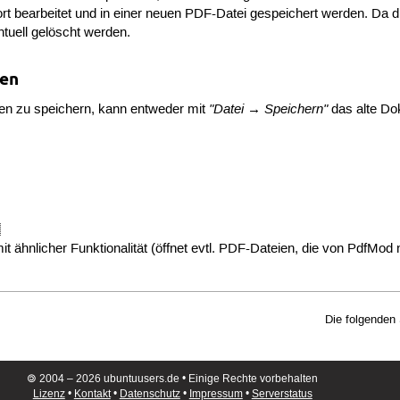
ort bearbeitet und in einer neuen PDF-Datei gespeichert werden. Da d
ntuell gelöscht werden.
gen
"Datei → Speichern"
en zu speichern, kann entweder mit
das alte Do

 ähnlicher Funktionalität (öffnet evtl. PDF-Dateien, die von PdfMod 
Die folgenden
🄯 2004 – 2026 ubuntuusers.de • Einige Rechte vorbehalten
Lizenz
•
Kontakt
•
Datenschutz
•
Impressum
•
Serverstatus