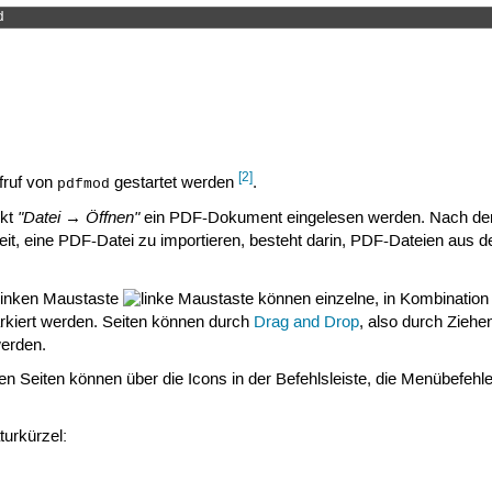
d 
[2]
fruf von
gestartet werden
.
pdfmod
"Datei → Öffnen"
nkt
ein PDF-Dokument eingelesen werden. Nach dem
hkeit, eine PDF-Datei zu importieren, besteht darin, PDF-Dateien aus
 linken Maustaste
können einzelne, in Kombination 
arkiert werden. Seiten können durch
Drag and Drop
, also durch Ziehe
werden.
rten Seiten können über die Icons in der Befehlsleiste, die Menübef
turkürzel: