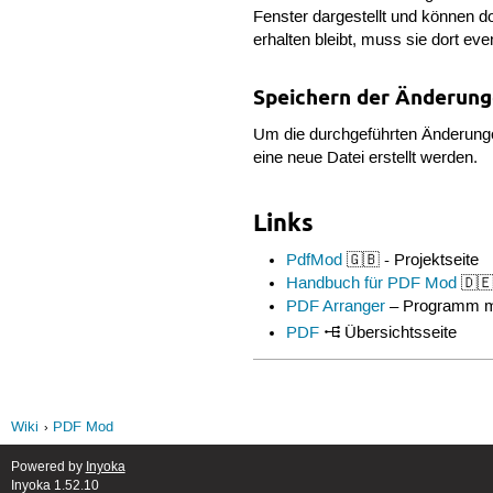
Fenster dargestellt und können d
erhalten bleibt, muss sie dort eve
Speichern der Änderun
Um die durchgeführten Änderung
eine neue Datei erstellt werden.
Links
PdfMod
🇬🇧 - Projektseite
Handbuch für PDF Mod
🇩
PDF Arranger
– Programm mit
PDF
Übersichtsseite
Wiki
PDF Mod
Powered by
Inyoka
Inyoka 1.52.10