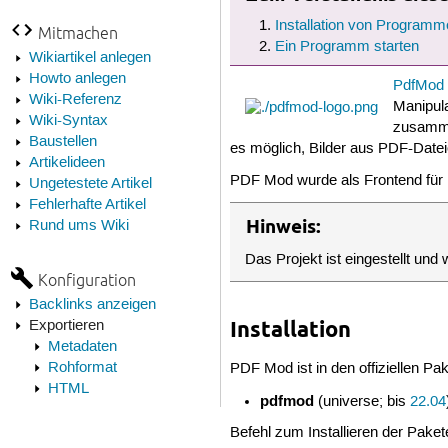
Installation von Programm
Mitmachen
Ein Programm starten
Wikiartikel anlegen
Howto anlegen
PdfMod
Wiki-Referenz
Manipul
Wiki-Syntax
zusammen
Baustellen
es möglich, Bilder aus PDF-Datei
Artikelideen
PDF Mod wurde als Frontend für
Ungetestete Artikel
Fehlerhafte Artikel
Hinweis:
Rund ums Wiki
Das Projekt ist eingestellt und 
Konfiguration
Backlinks anzeigen
Installation
Exportieren
Metadaten
Rohformat
PDF Mod ist in den offiziellen Pa
HTML
pdfmod
(universe; bis
22.04
Befehl zum Installieren der Paket