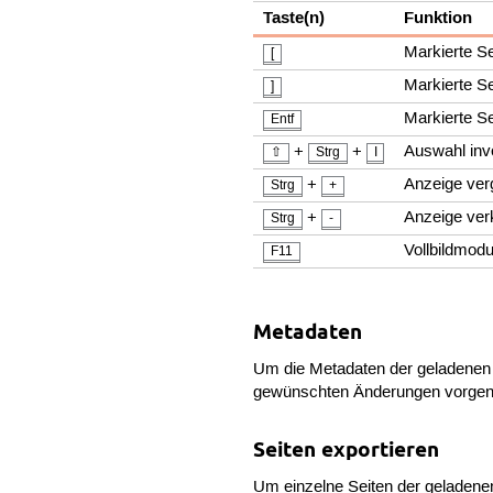
Taste(n)
Funktion
Markierte S
[
Markierte S
]
Markierte Se
Entf
+
+
Auswahl inv
⇧
Strg
I
+
Anzeige ver
Strg
+
+
Anzeige ver
Strg
-
Vollbildmod
F11
Metadaten
Um die Metadaten der geladenen
gewünschten Änderungen vorge
Seiten exportieren
Um einzelne Seiten der geladene