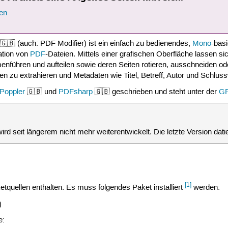
en
🇬🇧 (auch: PDF Modifier) ist ein einfach zu bedienendes,
Mono
-bas
ation von
PDF
-Dateien. Mittels einer grafischen Oberfläche lassen
führen und aufteilen sowie deren Seiten rotieren, ausschneiden od
en zu extrahieren und Metadaten wie Titel, Betreff, Autor und Schlus
Poppler
🇬🇧 und
PDFsharp
🇬🇧 geschrieben und steht unter der
G
wird seit längerem nicht mehr weiterentwickelt. Die letzte Version dati
[1]
ketquellen enthalten. Es muss folgendes Paket installiert
werden:
)
e: